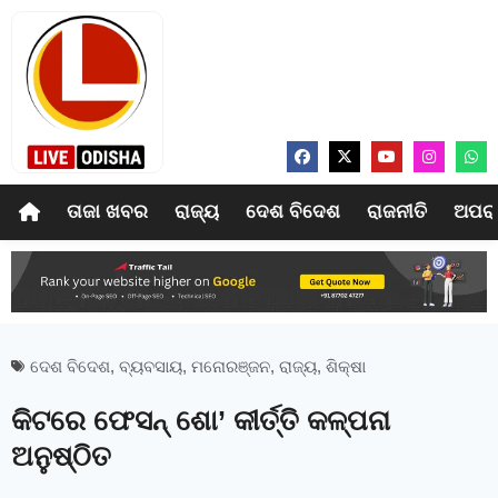
ତାଜା ଖବର
ରାଜ୍ୟ
ଦେଶ ବିଦେଶ
ରାଜନୀତି
ଅପର
ଦେଶ ବିଦେଶ
,
ବ୍ୟବସାୟ
,
ମନୋରଞ୍ଜନ
,
ରାଜ୍ୟ
,
ଶିକ୍ଷା
କିଟରେ ଫେସନ୍‍ ଶୋ’ କୀର୍ତ୍ତି କଳ୍ପନା
ଅନୁଷ୍ଠିତ