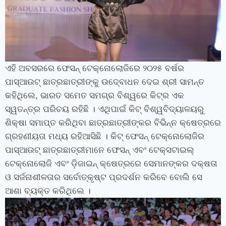
ଏହି ଅବସରରେ ଫେସନ୍‍ ଟେକ୍ନୋଲୋଜିରେ ୨୦୨୫ ବର୍ଷର
ପାସ୍‍ଆଉଟ୍‍ ଛାତ୍ରଛାତ୍ରୀଙ୍କୁ ଉଦ୍‍ବୋଧନ ଦେଇ ଶ୍ରୀ ସାମନ୍ତ
କହିଥିଲେ
,
ଭାରତ ସମେତ ସମଗ୍ର ବିଶ୍ୱରେ କିଟ୍‍ର ଏକ
ସ୍ୱତନ୍ତ୍ର ପରିଚୟ ରହିଛି । ଏଥିପାଇଁ କିଟ୍‍ ବିଶ୍ୱବିଦ୍ୟାଳୟରୁ
ଶିକ୍ଷା ସମାପ୍ତ କରିଥିବା ଛାତ୍ରଛାତ୍ରୀଙ୍କର ବିଭିନ୍ନ କ୍ଷେତ୍ରରେ
ଗ୍ରହଣୀୟତା ମଧ୍ୟ ରହିଆସିଛି । କିଟ୍‍ ଫେସନ୍‍ ଟେକ୍ନୋଲୋଜିର
ପାସ୍‍ଆଉଟ୍‍ ଛାତ୍ରଛାତ୍ରୀମାନେ ଫେସନ୍‍ ଏବଂ ଟେକ୍ସଟାଇଲ୍‍
ଟେକ୍ନୋଲୋଜି ଏବଂ ଡ଼ିଜାଇନ୍‍ କ୍ଷେତ୍ରରେ ସେମାନଙ୍କର ଦକ୍ଷତା
ଓ ସର୍ଜନାଶୀଳତାର ସର୍ବୋତ୍କୃଷ୍ଟ ପ୍ରଦର୍ଶନ କରିବେ ବୋଲି ସେ
ଆଶା ବ୍ୟକ୍ତ କରିଥିଲେ ।