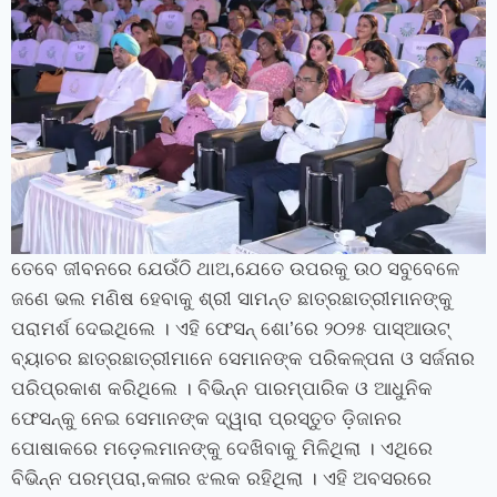
ତେବେ ଜୀବନରେ ଯେଉଁଠି ଥାଅ
,
ଯେତେ ଉପରକୁ ଉଠ ସବୁବେଳେ
ଜଣେ ଭଲ ମଣିଷ ହେବାକୁ ଶ୍ରୀ ସାମନ୍ତ ଛାତ୍ରଛାତ୍ରୀମାନଙ୍କୁ
ପରାମର୍ଶ ଦେଇଥିଲେ । ଏହି ଫେସନ୍‍ ଶୋ
’
ରେ ୨୦୨୫ ପାସ୍‍ଆଉଟ୍‍
ବ୍ୟାଚର ଛାତ୍ରଛାତ୍ରୀମାନେ ସେମାନଙ୍କ ପରିକଳ୍ପନା ଓ ସର୍ଜନାର
ପରିପ୍ରକାଶ କରିଥିଲେ । ବିଭିନ୍ନ ପାରମ୍ପାରିକ ଓ ଆଧୁନିକ
ଫେସନ୍‍କୁ ନେଇ ସେମାନଙ୍କ ଦ୍ୱାରା ପ୍ରସ୍ତୁତ ଡ଼ିଜାନର
ପୋଷାକରେ ମଡ଼େଲମାନଙ୍କୁ ଦେଖିବାକୁ ମିଳିଥିଲା । ଏଥିରେ
ବିଭିନ୍ନ ପରମ୍ପରା
,
କଳାର ଝଲକ ରହିଥିଲା । ଏହି ଅବସରରେ