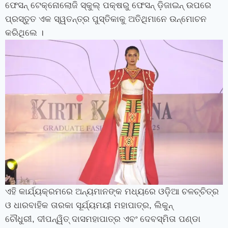
ଫେସନ୍‍ ଟେକ୍ନୋଲୋଜି ସ୍କୁଲ୍‍ ପକ୍ଷରୁ ଫେସନ୍‍ ଡ଼ିଜାଇନ୍‍ ଉପରେ
ପ୍ରସ୍ତୁତ ଏକ ସ୍ୱତନ୍ତ୍ର ପୁସ୍ତିକାକୁ ଅତିଥିମାନେ ଉନ୍ମୋଚନ
କରିଥିଲେ ।
ଏହି କାର୍ଯ୍ୟକ୍ରମରେ ଅନ୍ୟମାନଙ୍କ ମଧ୍ୟରେ ଓଡ଼ିଆ ଚଳଚ୍ଚିତ୍ର
ଓ ଧାରବାହିକ ତାରକା ସୂର୍ଯ୍ୟମୟୀ ମହାପାତ୍ର
,
ଲିକୁନ୍‍
ଚୌଧୁରୀ
,
ଦୀପନ୍ୱିତ୍‍ ଦାସମହାପାତ୍ର ଏବଂ ଦେବସ୍ମିତା ପଣ୍ଡା