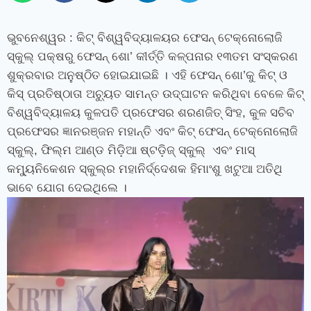
ଭୁବନେଶ୍ୱର
: କିଟ୍‍ ବିଶ୍ୱବିଦ୍ୟାଳୟର ଫେସନ୍‍ ଟେକ୍ନୋଲୋଜି
ସ୍କୁଲ୍‍ ପକ୍ଷରୁ ଫେସନ୍‍ ଶୋ
’
କୀର୍ତ୍ତି କଳ୍ପନାର ୧୩ତମ ସଂସ୍କରଣ
ଶୁକ୍ରବାର ଅନୁଷ୍ଠିତ ହୋଇଯାଇଛି । ଏହି ଫେସନ୍‍ ଶୋ
’
କୁ କିଟ୍‍ ଓ
କିସ୍‍ ପ୍ରତିଷ୍ଠାତା ଅଚ୍ୟୁତ ସାମନ୍ତ ଉଦ୍‍ଘାଟନ କରିଥିବା ବେଳେ କିଟ୍‍
ବିଶ୍ୱବିଦ୍ୟାଳୟ କୁଳପତି ପ୍ରଫେସର ଶରଣଜିତ୍‍ ସିଂହ
,
କୁଳ ସଚିବ
ପ୍ରଫେସର ଜ୍ଞାନରଞ୍ଜନ ମହାନ୍ତି ଏବଂ କିଟ୍‍ ଫେସନ୍‍ ଟେକ୍ନୋଲୋଜି
ସ୍କୁଲ୍‍
,
ଫିଲ୍ମ ଆଣ୍ଡ ମିଡ଼ିଆ ଷ୍ଟଡ଼ିଜ୍‍ ସ୍କୁଲ୍‍ ଏବଂ ମାସ୍‍
କମ୍ୟୁନିକେଶନ ସ୍କୁଲ୍‍ର ମହାନିର୍ଦ୍ଦେଶକ ହିମାଂଶୁ ଖଟୁଆ ଅତିଥି
ଭାବେ ଯୋଗ ଦେଇଥିଲେ ।