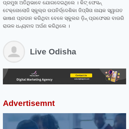
ପ୍ରମୁଖ ଅତିଥିଭାବେ ଯୋଗଦେଇଥିଲେ । କିଟ୍‍ ଫେସନ୍‍
ଟେକ୍ନୋଲୋଜି ସ୍କୁଲ୍‍ର ଉପନିର୍ଦ୍ଦେଶିକା ଜିପ୍‍ସିତା ନାୟକ ସ୍ୱାଗତ
ଭାଷଣ ପ୍ରଦାନ କରିଥିବା ବେଳେ ସ୍କୁଲର ଡ଼ିନ୍‍ ପ୍ରଫେସର ବାଉରି
ରାଉଳ ଧନ୍ୟବାଦ ଅର୍ପଣ କରିଥିଲେ ।
Live Odisha
instagram bio for boys stylish font
instagram vip bio
instagram stylish bio
stylish bio for instagram
sanskrit bio for instagram
instagram bio in punjabi
instagram bio in hindi
rajput bio for instagram
facebook page name ideas
facebook status in hindi
Advertisemnt