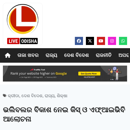
ତାଜା ଖବର
ରାଜ୍ୟ
ଦେଶ ବିଦେଶ
ରାଜନୀତି
ଅପର
କ୍ରୀଡା
,
ଦେଶ ବିଦେଶ
,
ରାଜ୍ୟ
,
ଶିକ୍ଷା
ଭଲିବଲର ବିକାଶ ନେଇ କିସ୍‍ ଓ ଏଫ୍‍ଆଇଭିବି
ଆଲୋଚନା