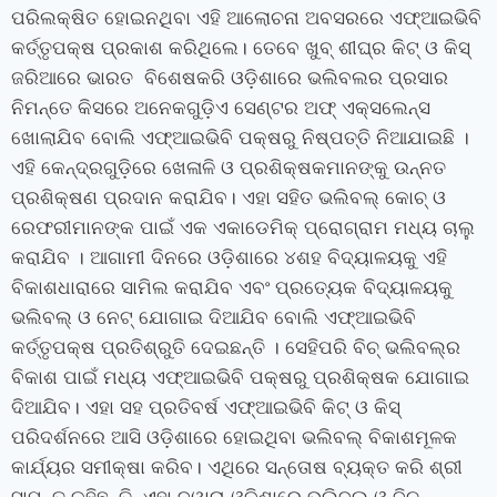
ପରିଲକ୍ଷିତ ହୋଇନଥିବା ଏହି ଆଲୋଚନା ଅବସରରେ ଏଫ୍‍ଆଇଭିବି
କର୍ତ୍ତୃପକ୍ଷ ପ୍ରକାଶ କରିଥିଲେ। ତେବେ ଖୁବ୍‍ ଶୀଘ୍ର କିଟ୍‍ ଓ କିସ୍‍
ଜରିଆରେ ଭାରତ ବିଶେଷକରି ଓଡ଼ିଶାରେ ଭଲିବଲର ପ୍ରସାର
ନିମନ୍ତେ କିସରେ ଅନେକଗୁଡ଼ିଏ ସେଣ୍ଟର ଅଫ୍‍ ଏକ୍‍ସଲେନ୍‍ସ
ଖୋଲାଯିବ ବୋଲି ଏଫ୍‍ଆଇଭିବି ପକ୍ଷରୁ ନିଷ୍ପତ୍ତି ନିଆଯାଇଛି ।
ଏହି କେନ୍ଦ୍ରଗୁଡ଼ିରେ ଖେଳାଳି ଓ ପ୍ରଶିକ୍ଷକମାନଙ୍କୁ ଉନ୍ନତ
ପ୍ରଶିକ୍ଷଣ ପ୍ରଦାନ କରାଯିବ। ଏହା ସହିତ ଭଲିବଲ୍‍ କୋଚ୍‍ ଓ
ରେଫରୀମାନଙ୍କ ପାଇଁ ଏକ ଏକାଡେମିକ୍‍ ପ୍ରୋଗ୍ରାମ ମଧ୍ୟ ଚାଲୁ
କରାଯିବ । ଆଗାମୀ ଦିନରେ ଓଡ଼ିଶାରେ ୪ଶହ ବିଦ୍ୟାଳୟକୁ ଏହି
ବିକାଶଧାରାରେ ସାମିଲ କରାଯିବ ଏବଂ ପ୍ରତ୍ୟେକ ବିଦ୍ୟାଳୟକୁ
ଭଲିବଲ୍‍ ଓ ନେଟ୍‍ ଯୋଗାଇ ଦିଆଯିବ ବୋଲି ଏଫ୍‍ଆଇଭିବି
କର୍ତ୍ତୃପକ୍ଷ ପ୍ରତିଶ୍ରୁତି ଦେଇଛନ୍ତି । ସେହିପରି ବିଚ୍‍ ଭଲିବଲ୍‍ର
ବିକାଶ ପାଇଁ ମଧ୍ୟ ଏଫ୍‍ଆଇଭିବି ପକ୍ଷରୁ ପ୍ରଶିକ୍ଷକ ଯୋଗାଇ
ଦିଆଯିବ। ଏହା ସହ ପ୍ରତିବର୍ଷ ଏଫ୍‍ଆଇଭିବି କିଟ୍‍ ଓ କିସ୍‍
ପରିଦର୍ଶନରେ ଆସି ଓଡ଼ିଶାରେ ହୋଇଥିବା ଭଲିବଲ୍‍ ବିକାଶମୂଳକ
କାର୍ଯ୍ୟର ସମୀକ୍ଷା କରିବ। ଏଥିରେ ସନ୍ତୋଷ ବ୍ୟକ୍ତ କରି ଶ୍ରୀ