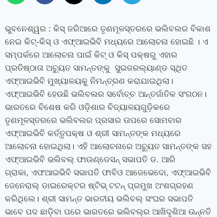
ଭୁବନେଶ୍ୱର
: କିସ୍ ଜରିଆରେ ତୃଣମୂଳସ୍ତରରେ ଭଲିବଲର ବିକାଶ
ନେଇ କିଟ୍‍-କିସ୍‍ ଓ ଏଫ୍‍ଆଇଭିବି ମଧ୍ୟରେ ଆଲୋଚନା ହୋଇଛି । ଏ
ସମ୍ପର୍କରେ ଆଲୋଚନା ପାଇଁ କିଟ୍‍ ଓ କିସ୍‍ ପକ୍ଷରୁ ଏହାର
ପ୍ରତିଷ୍ଠାତା ଅଚ୍ୟୁତ ସାମନ୍ତଙ୍କୁ ସୁଇଜରଲ୍ୟାଣ୍ଡ ସ୍ଥିତ
ଏଫ୍‍ଆଇଭିବି ମୁଖ୍ୟାଳୟକୁ ନିମନ୍ତ୍ରଣ କରାଯାଇଥିଲା।
ଏଫ୍‍ଆଇଭିବି ହେଉଛି ଭଲିବଲର ସର୍ବୋଚ୍ଚ ଆନ୍ତର୍ଜାତିକ ସଂଗଠନ।
ଭାରତରେ ବିଶେଷ କରି ଓଡ଼ିଶାର ବିଦ୍ୟାଳୟଗୁଡ଼ିକରେ
ତୃଣମୂଳସ୍ତରରେ ଭଲିବଲର ପ୍ରସାର ଉପରେ ସୋମବାର
ଏଫ୍‍ଆଇଭିବି କର୍ତ୍ତୃପକ୍ଷ ଓ ଶ୍ରୀ ସାମନ୍ତଙ୍କ ମଧ୍ୟରେ
ଆଲୋଚନା ହୋଇଥିଲା। ଏହି ଆଲୋଚନାରେ ଅଚ୍ୟୁତ ସାମନ୍ତଙ୍କ ସହ
ଏଫ୍‍ଆଇଭିବି ଭଲିବଲ୍‍ ଫାଉଣ୍ଡେସନ୍‍ ସଭାପତି ଡ. ଆରି
ଗ୍ରାକା
,
ଏଫଆଇଭିବି ସଭାପତି ଫାବିଓ ଆଜେଭେଦୋ
,
ଏଫ୍‍ଆଇଭିବି
ଜେନେରାଲ୍‍ ଡାଇରେକ୍ଟର ଷ୍ଟିଭ୍‍ ଟଟନ୍‍ ପ୍ରମୁଖ ଅଂଶଗ୍ରହଣ
କରିଥିଲେ। ଶ୍ରୀ ସାମନ୍ତ ଭାରତୀୟ ଭଲିବଲ୍‍ ସଂଘର ସଭାପତି
ଭାବେ ପଦ ଛାଡ଼ିବା ପରେ ଭାରତରେ ଭଲିବଲ୍‍ର ଆଖିଦୃଶିଆ ଉନ୍ନତି