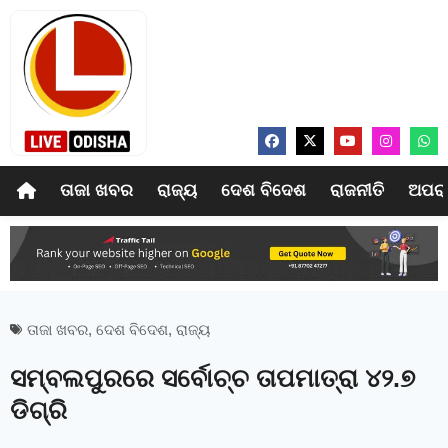
ତାଜା ଖବର
ରାଜ୍ୟ
ଦେଶ ବିଦେଶ
ରାଜନୀତି
ଅପର
ତାଜା ଖବର
,
ଦେଶ ବିଦେଶ
,
ରାଜ୍ୟ
ସମ୍ବଲପୁରରେ ସର୍ବୋଚ୍ଚ ତାପମାତ୍ରା ୪୨.୭
ଡିଗ୍ରି