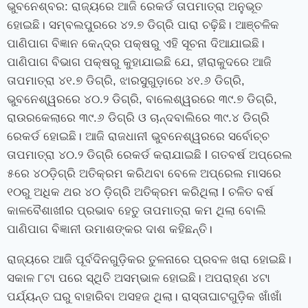
ଭୁବନେଶ୍ବର: ରାଜ୍ୟରେ ଆଜି ରେକର୍ଡ ତାପମାତ୍ରା ଅନୁଭୂତ
ହୋଇଛି। ସମ୍ବଲପୁରରେ ୪୨.୭ ଡିଗ୍ରି ପାରା ଚଢ଼ିଛି। ଆଞ୍ଚଳିକ
ପାଣିପାଗ ବିଜ୍ଞାନ କେନ୍ଦ୍ର ପକ୍ଷରୁ ଏହି ସୂଚନା ଦିଆଯାଇଛି।
ପାଣିପାଗ ବିଭାଗ ପକ୍ଷରୁ କୁହାଯାଇଛି ଯେ, ହୀରାକୁଦରେ ଆଜି
ତାପମାତ୍ରା ୪୧.୭ ଡିଗ୍ରି, ଝାରସୁଗୁଡ଼ାରେ ୪୧.୬ ଡିଗ୍ରି,
ଭୁବନେଶ୍ୱରରେ ୪୦.୨ ଡିଗ୍ରି, ବାଲେଶ୍ୱରରେ ୩୯.୭ ଡିଗ୍ରି,
ରାଉରକେଲାରେ ୩୯.୬ ଡିଗ୍ରି ଓ ଚାନ୍ଦବାଲିରେ ୩୯.୪ ଡିଗ୍ରି
ରେକର୍ଡ ହୋଇଛି। ଆଜି ରାଜଧାନୀ ଭୁବନେଶ୍ୱରରେ ସର୍ବୋଚ୍ଚ
ତାପମାତ୍ରା ୪୦.୨ ଡିଗ୍ରି ରେକର୍ଡ କରାଯାଇଛି l ଗତବର୍ଷ ଅପ୍ରେଲ
୫ରେ ୪୦ଡ଼ିଗ୍ରି ଅତିକ୍ରମ କରିଥବା ବେଳେ ଅପ୍ରେଲ ମାସରେ
୧୦ରୁ ଅଧିକ ଥର ୪୦ ଡ଼ିଗ୍ରି ଅତିକ୍ରମ କରିଥିଲା l ଚଳିତ ବର୍ଷ
କାଳବୈଶାଖୀର ପ୍ରଭାବ ହେତୁ ତାପମାତ୍ରା କମ ଥିଲା ବୋଲି
ପାଣିପାଗ ବିଜ୍ଞାନୀ ଉମାଶଙ୍କର ଦାଶ କହିଛନ୍ତି।
ରାଜ୍ୟରେ ଆଜି ପୂର୍ବଦିନଗୁଡ଼ିକର ତୁଳନାରେ ପ୍ରବଳ ଖରା ହୋଇଛି।
ସକାଳ ୮ଟା ପରେ ସ୍ଥିତି ଅସମ୍ଭାଳ ହୋଇଛି। ଅପରାହ୍‌ଣ ୪ଟା
ପର୍ଯ୍ୟନ୍ତ ଘରୁ ବାହାରିବା ଅସହଜ ଥିଲା। ରାସ୍ତାଘାଟଗୁଡ଼ିକ ଖାଁଖାଁ