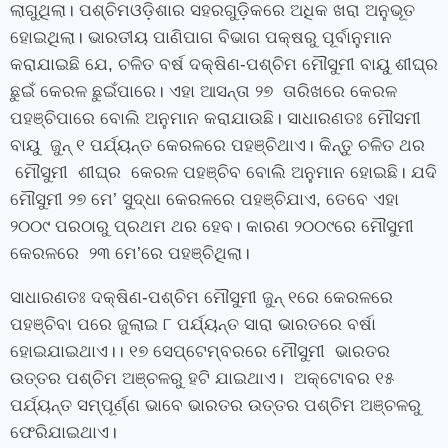
ଲାଗୁଥିଲା। ପଶ୍ଚିମଓଡ଼ିଶାର ସହରଗୁଡ଼ିକରେ ଅଧିକ ଖରା ଅନୁଭୂତ
ହୋଇଥିଲା। ଭାରତୀୟ ପାଣିପାଗ ବିଭାଗ ପକ୍ଷରୁ ପୂର୍ବାନୁମାନ
କରାଯାଇଛି ଯେ, ଚଳିତ ବର୍ଷ ଦକ୍ଷିଣ-ପଶ୍ଚିମ ମୌସୁମୀ ବାୟୁ ଶୀଘ୍ର
ଛୁଇଁ କେରଳ ଛୁଇଁପାରେ। ଏହା ଆସନ୍ତା ୨୭ ତାରିଖରେ କେରଳ
ପହଞ୍ଚିପାରେ ବୋଲି ଅନୁମାନ କରାଯାଉଛି। ସାଧାରଣତଃ ମୌସମୀ
ବାୟୁ ଜୁନ୍‌ ୧ ପର୍ଯ୍ୟନ୍ତ କେରଳରେ ପହଞ୍ଚିଥାଏ। କିନ୍ତୁ ଚଳିତ ଥର
ମୌସୁମୀ ଶୀଘ୍ର କେରଳ ପହଞ୍ଚିବ ବୋଲି ଅନୁମାନ ହୋଇଛି। ଯଦି
ମୌସୁମୀ ୨୭ ମେ’ ସୁଦ୍ଧା କେରଳରେ ପହଞ୍ଚିଯାଏ, ତେବେ ଏହା
୨୦୦୯ ପରଠାରୁ ପ୍ରଥମ ଥର ହେବ। କାରଣ ୨୦୦୯ରେ ମୌସୁମୀ
କେରଳରେ ୨୩ ମେ’ରେ ପହଞ୍ଚିଥିଲା।
ସାଧାରଣତଃ ଦକ୍ଷିଣ-ପଶ୍ଚିମ ମୌସୁମୀ ଜୁନ୍‌ ୧ରେ କେରଳରେ
ପହଞ୍ଚିବା ପରେ ଜୁଲାଇ ୮ ପର୍ଯ୍ୟନ୍ତ ସାରା ଭାରତରେ ବର୍ଷା
ହୋଇଯାଇଥାଏ।। ୧୭ ସେପ୍ଟେମ୍ବରରେ ମୌସୁମୀ ଭାରତର
ଉତ୍ତର ପଶ୍ଚିମ ଅଞ୍ଚଳରୁ ହଟି ଯାଇଥାଏ। ଅକ୍ଟୋବର ୧୫
ପର୍ଯ୍ୟନ୍ତ ସମ୍ପୂର୍ଣ୍ଣ ଭାବେ ଭାରତର ଉତ୍ତର ପଶ୍ଚିମ ଅଞ୍ଚଳରୁ
ଫେରିଯାଇଥାଏ।