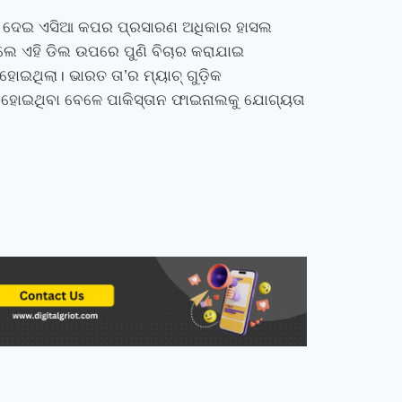
ାର ଦେଇ ଏସିଆ କପର ପ୍ରସାରଣ ଅଧିକାର ହାସଲ
େଲେ ଏହି ଡିଲ ଉପରେ ପୁଣି ବିଚାର କରାଯାଇ
ଇଥିଲା। ଭାରତ ତା’ର ମ୍ୟାଚ୍‌ ଗୁଡ଼ିକ
 ହୋଇଥିବା ବେଳେ ପାକିସ୍ତାନ ଫାଇନାଲକୁ ଯୋଗ୍ୟତା