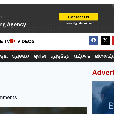
VE TV
VIDEOS
ିକ୍ଷା
ବ୍ୟବସାୟ
କ୍ରୀଡା
ବ୍ୟକ୍ତିତ୍ଵ
ପର୍ଯ୍ୟଟନ
ଜୀବନଚର୍ଯ୍
Adver
mments