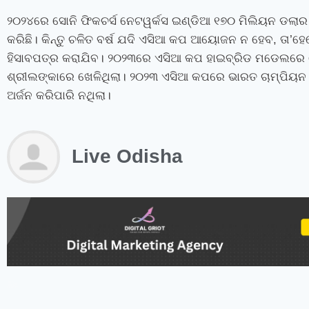
୨୦୨୪ରେ ସୋନି ଫିକଚର୍ସ ନେଟୱର୍କସ ଇଣ୍ଡିଆ ୧୭୦ ମିଲିୟନ ଡଲ
କରିଛି। କିନ୍ତୁ ଚଳିତ ବର୍ଷ ଯଦି ଏସିଆ କପ ଆୟୋଜନ ନ ହେବ, ତା’ହ
ହିସାବପତ୍ର କରାଯିବ। ୨୦୨୩ରେ ଏସିଆ କପ ହାଇବ୍ରିଡ ମଡେଲରେ ହୋ
ଶ୍ରୀଲଙ୍କାରେ ଖେଳିଥିଲା। ୨୦୨୩ ଏସିଆ କପରେ ଭାରତ ଚାମ୍ପିୟନ
ଅର୍ଜନ କରିପାରି ନଥିଲା।
Live Odisha
instagram bio for boys stylish font
instagram vip bio
instagram stylish bio
stylish bio for instagram
sanskrit bio for instagram
instagram bio in punjabi
instagram bio in hindi
rajput bio for instagram
facebook page name ideas
facebook status in hindi