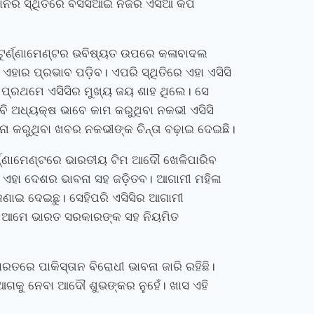
୍ତମାନର ସ୍ଥିତିରେ ବିସିସିଆଇ ନିଜର ଏସିଆ କପ
instagram bio for boys stylish font
instagram vip bio
instagram stylish bio
stylish bio for instagram
sanskrit bio for instagram
instagram bio in punjabi
instagram bio in hindi
rajput bio for instagram
facebook page name ideas
facebook status in hindi
ଟୁର୍ଣ୍ଣାମେଣ୍ଟର ଭବିଷ୍ୟତ ଉପରେ କଳାବାଦଲ
google maps alternative
excel formula generator
disadvantages and advantages of computer
business ideas in kolkata
business ideas in assam
business ideas in gujarat
dropshipping suppliers india
IT Companies in Madurai
ଏହାର ପ୍ରଭାବ ପଡ଼ିବ। ଏପରି ସ୍ଥିତିରେ ଏହା ଏସିସି
 ପ୍ରଥମେ ଏସିସିର ମୁଖ୍ୟ ଜୟ ଶାହ ଥିଲେ। ସେ
ିବି ଅଧ୍ୟକ୍ଷ ଭାବେ କାମ କରୁଥିବା ନକଭୀ ଏସିସି
ା କରୁଥିବା ଖବର ନକଭୀଙ୍କ ଚିନ୍ତା ବଢ଼ାଇ ଦେଇଛି।
ୁର୍ଣ୍ଣାମେଣ୍ଟରେ ଭାରତୀୟ ଟିମ ଆଦୌ ଖେଳିପାରିବ
ରୀ। ଏହା ଦେଶର ଭାବନା ସହ ଜଡ଼ିତବ। ଆଗାମୀ ମହିଳା
 ଜଣାଇ ଦେଇଛୁ। ସେହିପରି ଏସିସିର ଆଗାମୀ
 ଆମେ ଭାରତ ସରକାରଙ୍କ ସହ ନିୟମିତ
ତରେ ପାକିସ୍ତାନ ବିରୋଧୀ ଭାବନା ଜାରି ରହିଛି।
ଆଗକୁ ନେବା ଆଦୌ ଶୁଭଙ୍କର ନୁହେଁ। ଖାସ ଏହି