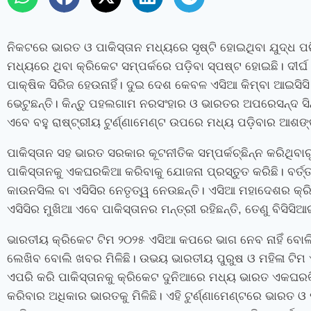
ନିକଟରେ ଭାରତ ଓ ପାକିସ୍ତାନ ମଧ୍ୟରେ ସୃଷ୍ଟି ହୋଇଥିବା ଯୁଦ୍ଧ ପର
ମଧ୍ୟରେ ଥିବା କ୍ରିକେଟ ସମ୍ପର୍କରେ ପଡ଼ିବା ସ୍ପଷ୍ଟ ହୋଇଛି। ଦୀର୍ଘ
ପାକ୍ଷିକ ସିରିଜ ହେଉନାହିଁ। ଦୁଇ ଦେଶ କେବଳ ଏସିଆ କିମ୍ବା ଆଇସି
ଭେଟୁଛନ୍ତି। କିନ୍ତୁ ପହଲଗାମ ନରସଂହାର ଓ ଭାରତର ଅପରେସନ୍ଦ ସିନ୍
ଏବେ ବହୁ ରାଷ୍ଟ୍ରୀୟ ଟୁର୍ଣ୍ଣାମେଣ୍ଟ ଉପରେ ମଧ୍ୟ ପଡ଼ିବାର ଆଶଙ୍
ପାକିସ୍ତାନ ସହ ଭାରତ ସରକାର କୂଟନୀତିକ ସମ୍ପର୍କଚ୍ଛିନ୍ନ କରିଥିବ
ପାକିସ୍ତାନକୁ ଏକଘରକିଆ କରିବାକୁ ଯୋଜନା ପ୍ରସ୍ତୁତ କରିଛି। ବର୍ତ
କାଉନସିଲ ବା ଏସିସିର ନେତୃତ୍ୱ ନେଉଛନ୍ତି। ଏସିଆ ମହାଦେଶର କ୍ରି
ଏସିସିର ମୁଖିଆ ଏବେ ପାକିସ୍ତାନର ମନ୍ତ୍ରୀ ରହିଛନ୍ତି, ତେଣୁ ବିସିସି
ଭାରତୀୟ କ୍ରିକେଟ ଟିମ ୨୦୨୫ ଏସିଆ କପରେ ଭାଗ ନେବ ନାହିଁ ବୋଲି ବ
ଲେଖିବ ବୋଲି ଖବର ମିଳିଛି। ଉଭୟ ଭାରତୀୟ ପୁରୁଷ ଓ ମହିଳା ଟିମ 
ଏପରି କରି ପାକିସ୍ତାନକୁ କ୍ରିକେଟ ଦୁନିଆରେ ମଧ୍ୟ ଭାରତ ଏକଘରକ
କରିବାର ଅଧିକାର ଭାରତକୁ ମିଳିଛି। ଏହି ଟୁର୍ଣ୍ଣାମେଣ୍ଟରେ ଭାରତ ଓ ପା