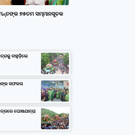
ାମନ୍ତଙ୍କ ୭୫ତମ ସମ୍ମାନସୂଚକ
ତ୍ରକୁ ବାହୁଡ଼ିଲେ
ତରଙ୍କ ସଫଳତା
ଷେତ୍ରରେ ଘୋଷଯାତ୍ରା