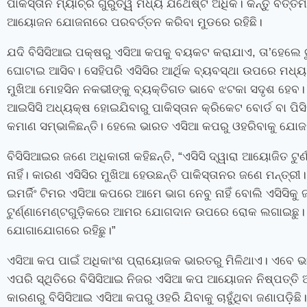
ପାକିସ୍ତାନ ମ୍ୟାଚ୍‌ର ଗୁରୁତ୍ୱ ମଧ୍ୟ ଯଥେଷ୍ଟ ଅଧିକ। କିନ୍ତୁ ବର୍ତ
ଆୟୋଜନ ଯୋଜନାରେ ପରବର୍ତ୍ତନ କରିବା ମୁଡରେ ରହିଛି।
ଯଦି ବିସିସିଆଇ ପକ୍ଷରୁ ଏସିଆ କପକୁ ବୟକଟ କରାଯାଏ, ତା’ହେଲେ 
ଘୋଟାଇ ଆସିବ। ସେହିପରି ଏସିସିର ଆର୍ଥିକ ବ୍ୟବସ୍ଥା ଉପରେ ମଧ୍ୟ 
ମୁଖିଆ ମୋହସିନ ନକଭୀଙ୍କୁ ବ୍ୟକ୍ତିଗତ ଭାବେ ଝଟକା ସଦୃଶ ହେବ।
ଆଇସିସି ଅଧ୍ୟକ୍ଷ ହୋଇଯିବାରୁ ପାକିସ୍ତାନ କ୍ରିକେଟ ବୋର୍ଡ ବା ପିସ
କମାଣ ସମ୍ଭାଳିଛନ୍ତି। ହେଲେ ଭାରତ ଏସିଆ କପରୁ ଓହରିବାକୁ ଯୋଜନ
ବିସିସିଆଇର ଜଣେ ଅଧିକାରୀ କହିଛନ୍ତି, “ଏସିସି ଦ୍ୱାରା ଆୟୋଜିତ ଟ
ନାହିଁ। କାରଣ ଏସିସିର ମୁଖିଆ ହେଉଛନ୍ତି ପାକିସ୍ତାନର ଜଣେ ମନ୍ତ୍
ଇମର୍ଜିଂ ଟିମର ଏସିଆ କପରେ ଆମେ ଭାଗ ନେବୁ ନାହିଁ ବୋଲି ଏସିସିକୁ
ଟୁର୍ଣ୍ଣାମେଣ୍ଟଗୁଡ଼ିକରେ ଆମର ଯୋଗଦାନ ଉପରେ ରୋକ ଲଗାଇଛୁ।
ଯୋଗାଯୋଗରେ ରହିଛୁ।”
ଏସିଆ କପ ପାଇଁ ଅଧିକାଂଶ ପ୍ରାୟୋଜକ ଭାରତରୁ ମିଳିଥାଏ। ଏବେ ଭାର
ଏପରି ସ୍ଥିତିରେ ବିସିସିଆଇ ନିଜର ଏସିଆ କପ ଆୟୋଜନ ନିଷ୍ପତ୍ତି 
କାରଣରୁ ବିସିସିଆଇ ଏସିଆ କପରୁ ଓହରି ଯିବାକୁ ଚାହୁଁଥିବା ଜଣାପଡ଼ିଛି।