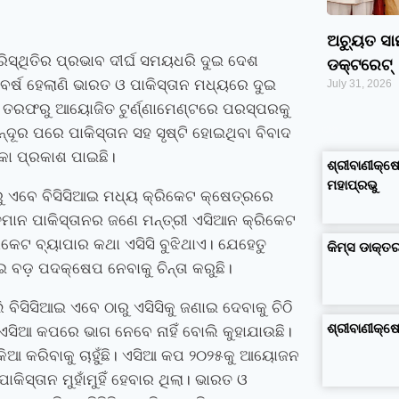
ଅଚ୍ୟୁତ ସ
ିସ୍ଥିତିର ପ୍ରଭାବ ଦୀର୍ଘ ସମୟଧରି ଦୁଇ ଦେଶ
ଡକ୍ଟରେଟ୍‌
 ବର୍ଷ ହେଲାଣି ଭାରତ ଓ ପାକିସ୍ତାନ ମଧ୍ୟରେ ଦୁଇ
July 31, 2026
ସି ତରଫରୁ ଆୟୋଜିତ ଟୁର୍ଣ୍ଣାମେଣ୍ଟରେ ପରସ୍ପରକୁ
ଦୂର ପରେ ପାକିସ୍ତାନ ସହ ସୃଷ୍ଟି ହୋଇଥିବା ବିବାଦ
google maps alternative
excel formula generator
disadvantages and advantages of computer
business ideas in kolkata
business ideas in assam
business ideas in gujarat
dropshipping suppliers india
IT Companies in Madurai
କା ପ୍ରକାଶ ପାଇଛି।
ଶ୍ରୀବାଣୀକ୍ଷେ
ମହାପ୍ରଭୁ
ାରୁ ଏବେ ବିସିସିଆଇ ମଧ୍ୟ କ୍ରିକେଟ କ୍ଷେତ୍ରରେ
୍ତମାନ ପାକିସ୍ତାନର ଜଣେ ମନ୍ତ୍ରୀ ଏସିଆନ କ୍ରିକେଟ
କେଟ ବ୍ୟାପାର କଥା ଏସିସି ବୁଝିଥାଏ। ଯେହେତୁ
କିମ୍‍ସ ଡାକ୍
ଆଇ ବଡ଼ ପଦକ୍ଷେପ ନେବାକୁ ଚିନ୍ତା କରୁଛି।
ିସିସିଆଇ ଏବେ ଠାରୁ ଏସିସିକୁ ଜଣାଇ ଦେବାକୁ ଚିଠି
ଶ୍ରୀବାଣୀକ୍
ଏସିଆ କପରେ ଭାଗ ନେବେ ନାହିଁ ବୋଲି କୁହାଯାଉଛି।
ିଆ କରିବାକୁ ଚାହୁଁଛି। ଏସିଆ କପ ୨୦୨୫କୁ ଆୟୋଜନ
କିସ୍ତାନ ମୁହାଁମୁହିଁ ହେବାର ଥିଲା। ଭାରତ ଓ