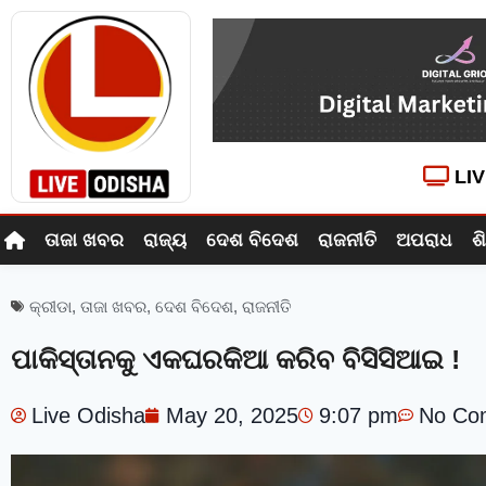
LI
ତାଜା ଖବର
ରାଜ୍ୟ
ଦେଶ ବିଦେଶ
ରାଜନୀତି
ଅପରାଧ
ଶ
କ୍ରୀଡା
,
ତାଜା ଖବର
,
ଦେଶ ବିଦେଶ
,
ରାଜନୀତି
ପାକିସ୍ତାନକୁ ଏକଘରକିଆ କରିବ ବିସିସିଆଇ !
Live Odisha
May 20, 2025
9:07 pm
No Co