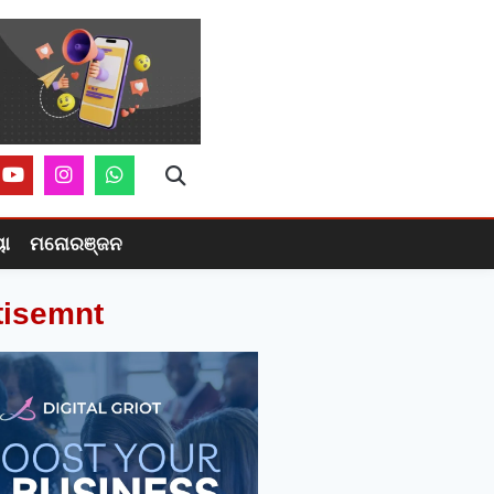
ୟା
ମନୋରଞ୍ଜନ
tisemnt