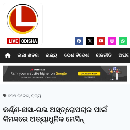
ତାଜା ଖବର
ରାଜ୍ୟ
ଦେଶ ବିଦେଶ
ରାଜନୀତି
ଅପର
ଦେଶ ବିଦେଶ
,
ରାଜ୍ୟ
କର୍ଣ୍ଣ-ନାସା-ଗଳା ଅସ୍ତ୍ରୋପଚାର ପାଇଁ
କିମସରେ ଅତ୍ୟାଧୁନିକ ମେସିନ୍‍