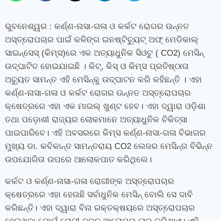
ଭୁବନେଶ୍ୱର
: କର୍ଣ୍ଣ-ନାସା-ଗଳା ଓ କର୍କଟ ରୋଗର ଉନ୍ନତ
ଅସ୍ତ୍ରୋପଚାର ପାଇଁ କଳିଙ୍ଗ ଇନଷ୍ଟିଚ୍ୟୁଟ୍ ଅଫ୍ ମେଡିକାଲ୍
ସାଇନ୍ସେସ୍ (କିମ୍‍ସ)ରେ ଏକ ଅତ୍ୟାଧୁନିକ ସିଓଟୁ (
CO2
) ମେସିନ୍‍
ଉଦ୍‍ଘାଟିତ ହୋଇଯାଇଛି । କିଟ୍‍
,
କିସ୍‍ ଓ କିମ୍‍ସ ପ୍ରତିଷ୍ଠାତା
ଅଚ୍ୟୁତ ସାମନ୍ତ ଏହି ମେସିନ୍‍କୁ ଉଦ୍‍ଘାଟନ କରି କହିଛନ୍ତି । ଏହା
କର୍ଣ୍ଣ-ନାସା-ଗଳା ଓ କର୍କଟ ରୋଗର ଉନ୍ନତ ଅସ୍ତ୍ରୋପଚାର
କ୍ଷେତ୍ରରେ ଏହା ଏକ ମାଇଲ୍‍ ଖୁଣ୍ଟ ହେବ। ଏହା ଦ୍ୱାରା ଓଡ଼ିଶା
ତଥା ପଡ଼ୋଶୀ ରାଜ୍ୟର ଲୋକମାନେ ଅତ୍ୟାଧୁନିକ ଚିକିତ୍ସା
ପାଇପାରିବେ। ଏହି ଅବସରରେ କିମ୍‍ସ କର୍ଣ୍ଣ-ନାସା-ଗଳା ବିଭାଗର
ମୁଖ୍ୟ ଡା. କବିକାନ୍ତ ସାମନ୍ତରାୟ
CO2
ଲେଜର ମେସିନ୍‍ର ବିଭିନ୍ନ
ଉପଯୋଗିତା ଉପରେ ଆଲୋକପାତ କରିଥିଲେ।
କର୍କଟ ଓ କର୍ଣ୍ଣ-ନାସା-ଗଳା ରୋଗୀଙ୍କ ଅସ୍ତ୍ରୋପଚାର
କ୍ଷେତ୍ରରେ ଏହା ହେଉଛି ସର୍ବାଧୁନିକ ମେସିନ୍‍ ବୋଲି ସେ ଦାବି
କରିଛନ୍ତି। ଏହା ଦ୍ୱାରା ବିନା ରକ୍ତକ୍ଷୟରେ ଅସ୍ତ୍ରୋପଚାର