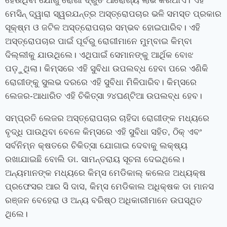
ହେଉଥିବା ଯୋଗୁଁ ରୋଗୀ ଦ୍ରୁତ ଆରୋଗ୍ୟ ଲାଭ କରିଥାଏ। ଏହି
ମେସିନ୍‍ ଦ୍ୱାରା ସ୍ୱରଯନ୍ତ୍ର ଅସ୍ତ୍ରୋପଚାର ଭଳି ସମସ୍ତ ପ୍ରକାର
ସୂକ୍ଷ୍ମ ଓ ଜଟିଳ ଅସ୍ତ୍ରୋପଚାର ସମ୍ଭବ ହୋଇପାରିବ। ଏହି
ଅସ୍ତ୍ରୋପଚାର ପାଇଁ ପୂର୍ବରୁ ରୋଗୀମାନେ ମୁମ୍ବାଇ କିମ୍ବା
ଦିଲ୍ଲୀକୁ ଯାଉଥିଲେ। ଏଥିପାଇଁ ସେମାନଙ୍କୁ ଆର୍ଥିକ ବୋଝ
ପଡ଼ୁଥିଲା। କିମ୍‍ସରେ ଏହି ସୁବିଧା ଉପଲବ୍‍ଧ ହେବା ପରେ ଏଣିକି
ରୋଗୀଙ୍କୁ ସୁଲଭ ଦରରେ ଏହି ସୁବିଧା ମିଳିପାରିବ। କିମ୍‍ସରେ
ଲେଜର-ଆଧାରିତ ଏହି ଚିକିତ୍ସା ୨୪ଘଣ୍ଟିଆ ଉପଲବ୍‍ଧ ହେବ।
ସମ୍ପ୍ରତି ଲେଜର ଅସ୍ତ୍ରୋପଚାର ଚାହିଦା ରୋଗୀଙ୍କ ମଧ୍ୟରେ
ବୃଦ୍ଧି ପାଉଥିବା ବେଳେ କିମ୍‍ସରେ ଏହି ସୁବିଧା ସହିତ
,
ଠିକ୍ ଏବଂ
ସର୍ବନିମ୍ନ କ୍ଷତରେ ଚିକିତ୍ସା ଯୋଗାଇ ଦେବାକୁ ଲକ୍ଷ୍ୟ
ରଖାଯାଇଛି ବୋଲି ଡା. ସାମନ୍ତରାୟ ସୂଚନା ଦେଇଥିଲେ।
ଅନ୍ୟମାନଙ୍କ ମଧ୍ୟରେ କିମ୍‍ସ ମେଡିକାଲ୍‍ କଲେଜ ଅଧ୍ୟକ୍ଷ
ପ୍ରଫେସର ଆର ସି ଦାସ
,
କିମ୍‍ସ ମେଡିକାଲ ଅଧିକ୍ଷକ ଡା ମାନସ
ରଞ୍ଜନ ବେହେରା ଓ ଅନ୍ୟ ବରିଷ୍ଠ ଅଧିକାରୀମାନେ ଉପସ୍ଥିତ
ଥିଲେ।