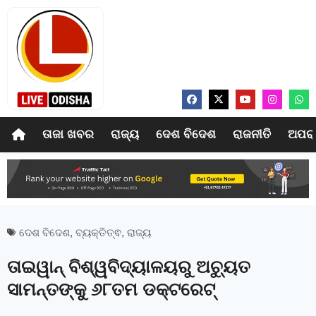
ତାଜା ଖବର
ରାଜ୍ୟ
ଦେଶ ବିଦେଶ
ରାଜନୀତି
ଅପର
ଦେଶ ବିଦେଶ
,
ବ୍ୟକ୍ତିତ୍ଵ
,
ରାଜ୍ୟ
ତାଇୱାନ୍‍ ବିଶ୍ୱବିଦ୍ୟାଳୟରୁ ଅଚ୍ୟୁତ
ସାମନ୍ତଙ୍କୁ ୬୮ତମ ଡକ୍ଟରେଟ୍‍