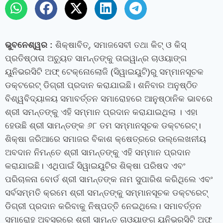
ଭୁବନେଶ୍ୱର
:
ଶିକ୍ଷାବିତ୍‌
,
ସମାଜସେବୀ ତଥା କିଟ୍ ଓ କିସ୍
ପ୍ରତିଷ୍ଠାତା ଅଚ୍ୟୁତ ସାମନ୍ତଙ୍କୁ ତାଇୱାନ୍‍ର ଚାଓୟାଙ୍ଗ
ୟୁନିଭରସିଟି ଅଫ୍‍ ଟେକ୍ନୋଲୋଜି (ସିୱାଇୟୁଟି)ରୁ ସମ୍ମାନସୂଚକ
ଡକ୍ଟରେଟ୍‍ ଡିଗ୍ରୀ ପ୍ରଦାନ କରାଯାଇଛି। ଶନିବାର ଅନୁଷ୍ଠିତ
ବିଶ୍ୱବିଦ୍ୟାଳୟ ସମାବର୍ତ୍ତନ ସମାରୋହରେ ଆନୁଷ୍ଠାନିକ ଭାବରେ
ଶ୍ରୀ ସମନ୍ତଙ୍କୁ ଏହି ସମ୍ମାନ ପ୍ରଦାନ କରାଯାଇଥିଲା । ଏହା
ହେଉଛି ଶ୍ରୀ ସାମନ୍ତଙ୍କ ୬୮ ତମ ସମ୍ମାନସୂଚକ ଡକ୍ଟରେଟ୍।
ଶିକ୍ଷା ଜରିଆରେ ସମାଜର ବିକାଶ କ୍ଷେତ୍ରରେ ଉଲ୍ଲେଖନୀୟ
ଅବଦାନ ନିମନ୍ତେ ଶ୍ରୀ ସାମନ୍ତଙ୍କୁ ଏହି ସମ୍ମାନ ପ୍ରଦାନ
କରାଯାଇଛି। ଏଥିପାଇଁ ସିୱାଇୟୁଟିର ଶିକ୍ଷା ପରିଷଦ ଏବଂ
ପରିଚାଳନା ବୋର୍ଡ ଶ୍ରୀ ସାମନ୍ତଙ୍କ ନାମ ସୁପାରିଶ କରିଥିଲେ ଏବଂ
ସର୍ବସମ୍ମତି କ୍ରମେ ଶ୍ରୀ ସମନ୍ତଙ୍କୁ ସମ୍ମାନସୂଚକ ଡକ୍ଟରେଟ୍‍
ଡିଗ୍ରୀ ପ୍ରଦାନ କରିବାକୁ ନିଷ୍ପତ୍ତି ନେଇଥିଲେ। ସମାବର୍ତ୍ତନ
ସମାରୋହ ଅବସରରେ ଶ୍ରୀ ସାମନ୍ତ ଚାଓୟାଙ୍ଗ ୟୁନିଭରସିଟି ଅଫ୍‍