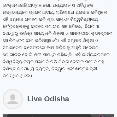
ଟେକ୍ନୋଲୋଜି ଛାତ୍ରଛାତ୍ରୀ
,
ଅଧ୍ୟାପକ ଓ ଅତିଥିଙ୍କ
ଉଦ୍ଦେଶ୍ୟରେ ପ୍ରେରଣାଦାୟୀ ଅଭିଭାଷଣ ପ୍ରଦାନ କରିଥିଲେ।
ଏହି ସମ୍ମାନ ଗ୍ରହଣ କରି ଶ୍ରୀ ସାମନ୍ତ ବିଶ୍ୱବିଦ୍ୟାଳୟ
କର୍ତ୍ତୃପକ୍ଷଙ୍କୁ କୃତଜ୍ଞତା ଜଣାଇବା ସହ କହିଲେ
, ‘
ବିଗତ ୩
ଦଶନ୍ଧିରୁ ଊର୍ଦ୍ଧ୍ୱ ସମୟ ଧରି ଶିକ୍ଷା ଓ ସମାଜସେବା କ୍ଷେତ୍ରରେ
ସେ ନିରନ୍ତର କାମ କରିଆସୁଛନ୍ତି। ଏହି ସମ୍ମାନ ଶିକ୍ଷା ଓ
ସମାଜସେବା କ୍ଷେତ୍ରରେ କାମ କରିବାକୁ ଆହୁରି ପ୍ରେରଣା
ଯୋଗାଇବ ବୋଲି ଶ୍ରୀ ସାମନ୍ତ କହିଛନ୍ତି। ଏହି କାର୍ଯ୍ୟକ୍ରମରେ
ବିଶ୍ୱବିଦ୍ୟାଳୟର ସଭାପତି ତାଓ-ମିଙ୍ଗ ଚେଂଙ୍କ ସମେତ ବହୁ
ବିଶିଷ୍ଟ ଗଣମାନ୍ୟ ବ୍ୟକ୍ତି
,
ବିଦ୍ୱାନ ଏବଂ ଛାତ୍ରଛାତ୍ରୀ
ଉପସ୍ଥିତ ଥିଲେ।
Live Odisha