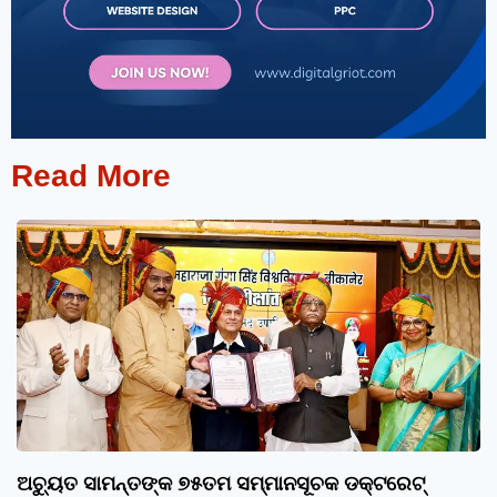
Read More
ଅଚ୍ୟୁତ ସାମନ୍ତଙ୍କ ୭୫ତମ ସମ୍ମାନସୂଚକ ଡକ୍ଟରେଟ୍‌