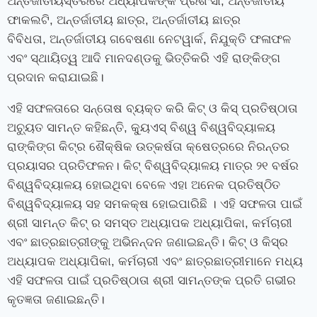
ଅନ୍ତର୍ଜାତୀୟସ୍ତରରେ ଅଧ୍ୟାପକଙ୍କ ପ୍ରଶଂସା
,
ଅନ୍ତର୍ଜାତୀୟ
ଫାକଲଟି
,
ଅନ୍ତର୍ଜାତୀୟ ଛାତ୍ର
,
ଅନ୍ତର୍ଜାତୀୟ ଛାତ୍ର
ବିବିଧତା
,
ଅନ୍ତର୍ଜାତୀୟ ଗବେଷଣା ନେଟୱାର୍କ
,
ନିଯୁକ୍ତି ଫଳାଫଳ
ଏବଂ ସ୍ଥାୟିତ୍ୱ ଆଦି ମାନଦଣ୍ଡକୁ ଭିତ୍ତିକରି ଏହି ରାଙ୍କିଙ୍ଗ
ପ୍ରଦାନ କରାଯାଇଛି।
ଏହି ସଫଳତାରେ ସନ୍ତୋଷ ବ୍ୟକ୍ତ କରି କିଟ୍ ଓ କିସ୍ ପ୍ରତିଷ୍ଠାତା
ଅଚ୍ୟୁତ ସାମନ୍ତ କହିଛନ୍ତି
,
କ୍ୟୁଏସ୍‍ ବିଶ୍ୱ ବିଶ୍ୱବିଦ୍ୟାଳୟ
ରାଙ୍କିଙ୍ଗ କିଟ୍‌ର ଶୈକ୍ଷିକ ଉତ୍କର୍ଷତା କ୍ଷେତ୍ରରେ ନିରନ୍ତର
ପ୍ରୟାସର ପ୍ରତିଫଳନ। କିଟ୍ ବିଶ୍ୱବିଦ୍ୟାଳୟ ମାତ୍ର ୨୧ ବର୍ଷର
ବିଶ୍ୱବିଦ୍ୟାଳୟ ହୋଇଥିବା ବେଳେ ଏହା ଅନେକ ପ୍ରତିଷ୍ଠିତ
ବିଶ୍ୱବିଦ୍ୟାଳୟ ସହ ସମକକ୍ଷ ହୋଇପାରିଛି । ଏହି ସଫଳତା ପାଇଁ
ଶ୍ରୀ ସାମନ୍ତ କିଟ୍ ର ସମସ୍ତ ଅଧ୍ୟାପକ ଅଧ୍ୟାପିକା
,
କର୍ମଚାରୀ
ଏବଂ ଛାତ୍ରଛାତ୍ରୀଙ୍କୁ ଅଭିନନ୍ଦନ ଜଣାଇଛନ୍ତି। କିଟ୍ ଓ କିସ୍‌ର
ଅଧ୍ୟାପକ ଅଧ୍ୟାପିକା
,
କର୍ମଚାରୀ ଏବଂ ଛାତ୍ରଛାତ୍ରୀମାନେ ମଧ୍ୟ
ଏହି ସଫଳତା ପାଇଁ ପ୍ରତିଷ୍ଠାତା ଶ୍ରୀ ସାମନ୍ତଙ୍କ ପ୍ରତି ଗଭୀର
କୃତଜ୍ଞତା ଜଣାଇଛନ୍ତି।