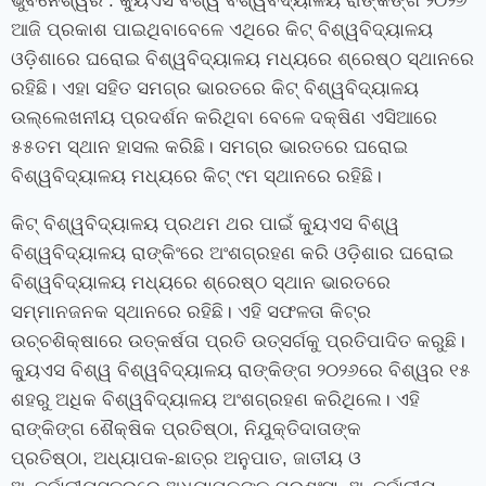
ଭୁବନେଶ୍ୱର
: କ୍ୟୁଏସ ବିଶ୍ୱ ବିଶ୍ୱବିଦ୍ୟାଳୟ ରାଙ୍କିଙ୍ଗ ୨୦୨୬
ଆଜି ପ୍ରକାଶ ପାଇଥିବାବେଳେ ଏଥିରେ କିଟ୍ ବିଶ୍ୱବିଦ୍ୟାଳୟ
ଓଡ଼ିଶାରେ ଘରୋଇ ବିଶ୍ୱବିଦ୍ୟାଳୟ ମଧ୍ୟରେ ଶ୍ରେଷ୍ଠ ସ୍ଥାନରେ
ରହିଛି। ଏହା ସହିତ ସମଗ୍ର ଭାରତରେ କିଟ୍ ବିଶ୍ୱବିଦ୍ୟାଳୟ
ଉଲ୍ଲେଖନୀୟ ପ୍ରଦର୍ଶନ କରିଥିବା ବେଳେ ଦକ୍ଷିଣ ଏସିଆରେ
୫୫ତମ ସ୍ଥାନ ହାସଲ କରିଛି। ସମଗ୍ର ଭାରତରେ ଘରୋଇ
ବିଶ୍ୱବିଦ୍ୟାଳୟ ମଧ୍ୟରେ କିଟ୍ ୯ମ ସ୍ଥାନରେ ରହିଛି।
କିଟ୍ ବିଶ୍ୱବିଦ୍ୟାଳୟ ପ୍ରଥମ ଥର ପାଇଁ କ୍ୟୁଏସ ବିଶ୍ୱ
ବିଶ୍ୱବିଦ୍ୟାଳୟ ରାଙ୍କିଂରେ ଅଂଶଗ୍ରହଣ କରି ଓଡ଼ିଶାର ଘରୋଇ
ବିଶ୍ୱବିଦ୍ୟାଳୟ ମଧ୍ୟରେ ଶ୍ରେଷ୍ଠ ସ୍ଥାନ ଭାରତରେ
ସମ୍ମାନଜନକ ସ୍ଥାନରେ ରହିଛି। ଏହି ସଫଳତା କିଟ୍‍ର
ଉଚ୍ଚଶିକ୍ଷାରେ ଉତ୍କର୍ଷତା ପ୍ରତି ଉତ୍ସର୍ଗକୁ ପ୍ରତିପାଦିତ କରୁଛି।
କ୍ୟୁଏସ ବିଶ୍ୱ ବିଶ୍ୱବିଦ୍ୟାଳୟ ରାଙ୍କିଙ୍ଗ ୨୦୨୬ରେ ବିଶ୍ୱର ୧୫
ଶହରୁ ଅଧିକ ବିଶ୍ୱବିଦ୍ୟାଳୟ ଅଂଶଗ୍ରହଣ କରିଥିଲେ।
ଏହି
ରାଙ୍କିଙ୍ଗ ଶୈକ୍ଷିକ ପ୍ରତିଷ୍ଠା
,
ନିଯୁକ୍ତିଦାତାଙ୍କ
ପ୍ରତିଷ୍ଠା
,
ଅଧ୍ୟାପକ-ଛାତ୍ର ଅନୁପାତ
,
ଜାତୀୟ ଓ