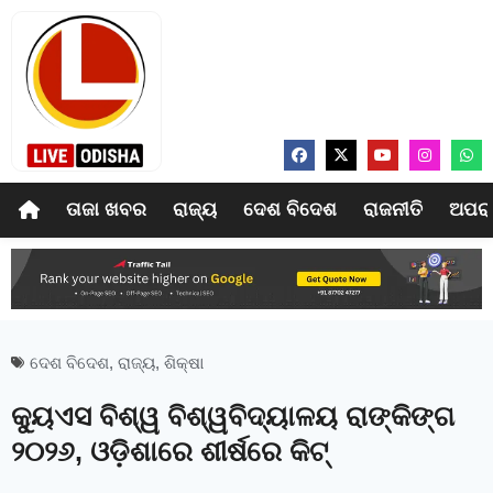
ତାଜା ଖବର
ରାଜ୍ୟ
ଦେଶ ବିଦେଶ
ରାଜନୀତି
ଅପର
ଦେଶ ବିଦେଶ
,
ରାଜ୍ୟ
,
ଶିକ୍ଷା
କ୍ୟୁଏସ ବିଶ୍ୱ ବିଶ୍ୱବିଦ୍ୟାଳୟ ରାଙ୍କିଙ୍ଗ
୨୦୨୬, ଓଡ଼ିଶାରେ ଶୀର୍ଷରେ କିଟ୍