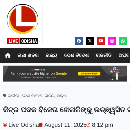
ତାଜା ଖବର
ରାଜ୍ୟ
ଦେଶ ବିଦେଶ
ରାଜନୀତି
ଅପର
କ୍ରୀଡା
,
ଦେଶ ବିଦେଶ
,
ରାଜ୍ୟ
,
ଶିକ୍ଷା
କିଟ୍‍ର ପଦକ ବିଜେତା ଖେଳାଳିଙ୍କୁ ଉଚ୍ଛ୍ୱସିତ ସମ
Live Odisha
August 11, 2025
8:12 pm