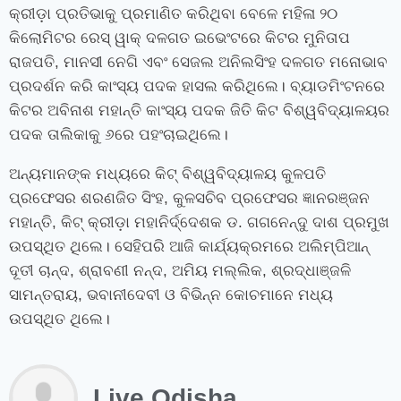
କ୍ରୀଡ଼ା ପ୍ରତିଭାକୁ ପ୍ରମାଣିତ କରିଥିବା ବେଳେ ମହିଳା ୨୦
କିଲୋମିଟର ରେସ୍ ୱାକ୍ ଦଳଗତ ଇଭେଂଟରେ କିଟର ମୁନିତାପ
ରାଜପତି, ମାନସୀ ନେଗି ଏବଂ ସେଜଲ ଅନିଲସିଂହ ଦଳଗତ ମନୋଭାବ
ପ୍ରଦର୍ଶନ କରି କାଂସ୍ୟ ପଦକ ହାସଲ କରିଥିଲେ। ବ୍ୟାଡମିଂଟନରେ
କିଟର ଅବିନାଶ ମହାନ୍ତି କାଂସ୍ୟ ପଦକ ଜିତି କିଟ ବିଶ୍ୱବିଦ୍ୟାଳୟର
ପଦକ ତାଲିକାକୁ ୬ରେ ପହଂଚାଇଥିଲେ।
ଅନ୍ୟମାନଙ୍କ ମଧ୍ୟରେ କିଟ୍ ବିଶ୍ୱବିଦ୍ୟାଳୟ କୁଳପତି
ପ୍ରଫେସର ଶରଣଜିତ ସିଂହ, କୁଳସଚିବ ପ୍ରଫେସର ଜ୍ଞାନରଞ୍ଜନ
ମହାନ୍ତି, କିଟ୍ କ୍ରୀଡ଼ା ମହାନିର୍ଦ୍ଦେଶକ ଡ. ଗଗନେନ୍ଦୁ ଦାଶ ପ୍ରମୁଖ
ଉପସ୍ଥିତ ଥିଲେ। ସେହିପରି ଆଜି କାର୍ଯ୍ୟକ୍ରମରେ ଅଲିମ୍ପିଆନ୍
ଦୂତୀ ଚାନ୍ଦ, ଶ୍ରାବଣୀ ନନ୍ଦ, ଅମିୟ ମଲ୍ଲିକ, ଶ୍ରଦ୍ଧାଞ୍ଜଳି
ସାମନ୍ତରାୟ, ଭବାନୀଦେବୀ ଓ ବିଭିନ୍ନ କୋଚମାନେ ମଧ୍ୟ
ଉପସ୍ଥିତ ଥିଲେ।
Live Odisha