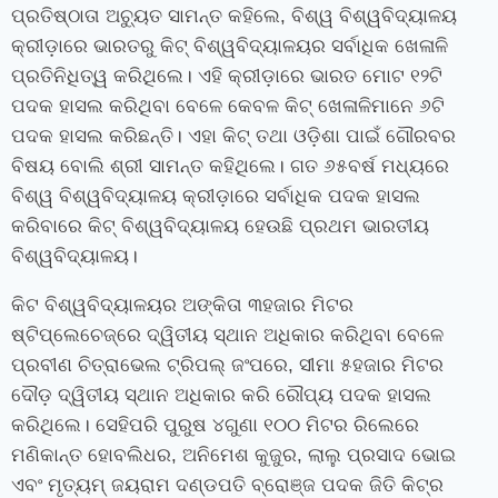
ପ୍ରତିଷ୍ଠାତା ଅଚ୍ୟୁତ ସାମନ୍ତ କହିଲେ, ବିଶ୍ୱ ବିଶ୍ୱବିଦ୍ୟାଳୟ
କ୍ରୀଡ଼ାରେ ଭାରତରୁ କିଟ୍ ବିଶ୍ୱବିଦ୍ୟାଳୟର ସର୍ବାଧିକ ଖେଳାଳି
ପ୍ରତିନିଧିତ୍ୱ କରିଥିଲେ। ଏହି କ୍ରୀଡ଼ାରେ ଭାରତ ମୋଟ ୧୨ଟି
ପଦକ ହାସଲ କରିଥିବା ବେଳେ କେବଳ କିଟ୍ ଖେଳାଳିମାନେ ୬ଟି
ପଦକ ହାସଲ କରିଛନ୍ତି। ଏହା କିଟ୍ ତଥା ଓଡ଼ିଶା ପାଇଁ ଗୌରବର
ବିଷୟ ବୋଲି ଶ୍ରୀ ସାମନ୍ତ କହିଥିଲେ। ଗତ ୬୫ବର୍ଷ ମଧ୍ୟରେ
ବିଶ୍ୱ ବିଶ୍ୱବିଦ୍ୟାଳୟ କ୍ରୀଡ଼ାରେ ସର୍ବାଧିକ ପଦକ ହାସଲ
କରିବାରେ କିଟ୍ ବିଶ୍ୱବିଦ୍ୟାଳୟ ହେଉଛି ପ୍ରଥମ ଭାରତୀୟ
ବିଶ୍ୱବିଦ୍ୟାଳୟ।
କିଟ ବିଶ୍ୱବିଦ୍ୟାଳୟର ଅଙ୍କିତା ୩ହଜାର ମିଟର
ଷ୍ଟିପ୍ଲେଚେଜ୍‌ରେ ଦ୍ୱିତୀୟ ସ୍ଥାନ ଅଧିକାର କରିଥିବା ବେଳେ
ପ୍ରବୀଣ ଚିତ୍ରାଭେଲ ଟ୍ରିପଲ୍ ଜଂପରେ, ସୀମା ୫ହଜାର ମିଟର
ଦୌଡ଼ ଦ୍ୱିତୀୟ ସ୍ଥାନ ଅଧିକାର କରି ରୌପ୍ୟ ପଦକ ହାସଲ
କରିଥିଲେ। ସେହିପରି ପୁରୁଷ ୪ଗୁଣା ୧୦୦ ମିଟର ରିଲେରେ
ମଣିକାନ୍ତ ହୋବଲିଧର, ଅନିମେଶ କୁଜୁର, ଲାଲୁ ପ୍ରସାଦ ଭୋଇ
ଏବଂ ମୃତ୍ୟମ୍ ଜୟରାମ ଦଣ୍ଡପତି ବ୍ରୋଞ୍ଜ ପଦକ ଜିତି କିଟ୍‌ର