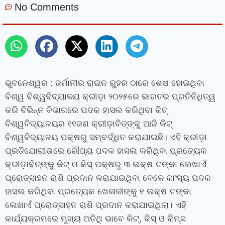
No Comments
ଭୁବନେଶ୍ୱର : ଜର୍ମାନୀର ରାଇନ ରୁହର ଠାରେ ଶେଷ ହୋଇଥିବା
ବିଶ୍ୱ ବିଶ୍ୱବିଦ୍ୟାଳୟ କ୍ରୀଡ଼ା ୨୦୨୫ରେ ଭାରତର ପ୍ରତିନିଧିତ୍ୱ
କରି ବିଭିନ୍ନ ବିଭାଗରେ ପଦକ ହାସଲ କରିଥିବା କିଟ୍‍
ବିଶ୍ୱବିଦ୍ୟାଳୟର ୧୧ଜଣ କ୍ରୀଡ଼ାବିତ୍‍ଙ୍କୁ ଆଜି କିଟ୍‍
ବିଶ୍ୱବିଦ୍ୟାଳୟ ପକ୍ଷରୁ ସମ୍ବର୍ଦ୍ଧିତ କରାଯାଇଛି। ଏହି କ୍ରୀଡ଼ା
ପ୍ରତିଯୋଗୀତାରେ ରୌପ୍ୟ ପଦକ ହାସଲ କରିଥିବା ପ୍ରତ୍ୟେକ
କ୍ରୀଡ଼ାବିତ୍‍ଙ୍କୁ କିଟ୍‍ ଓ କିସ୍‍ ପକ୍ଷରୁ ୩ ଲକ୍ଷ ଟଙ୍କା ଲେଖାଏଁ
ପ୍ରୋତ୍ସାହନ ରାଶି ପ୍ରଦାନ କରାଯାଇଥିବା ବେଳେ କାଂସ୍ୟ ପଦକ
ହାସଲ କରିଥିବା ପ୍ରତ୍ୟେକ ଖେଳାଳୀଙ୍କୁ ୧ ଲକ୍ଷ ଟଙ୍କା
ଲେଖାଏଁ ପ୍ରୋତ୍ସାହନ ରାଶି ପ୍ରଦାନ କରାଯାଇଥିଲା। ଏହି
କାର୍ଯ୍ୟକ୍ରମରେ ମୁଖ୍ୟ ଅତିଥି ଭାବେ କିଟ୍‌, କିସ୍ ଓ କିମ୍‌ସ