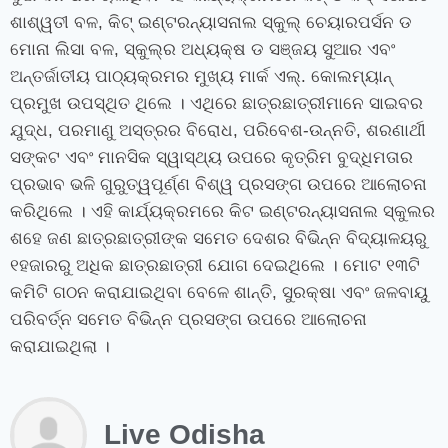
ଶାଶ୍ୱତୀ ବଳ, କିଟ୍ ଇଣ୍ଟରନ୍ୟାସନାଲ ସ୍କୁଲ୍‍ ଚେୟାରପର୍ସନ ଡ
ମୋନା ଲିସା ବଳ, ସ୍କୁଲ୍‌ର ଅଧ୍ୟକ୍ଷ ଡ ସଞ୍ଜୟ ସୁଆର ଏବଂ
ଅନ୍ତର୍ଜାତୀୟ ପାଠ୍ୟକ୍ରମର ମୁଖ୍ୟ ମାର୍କ ଏଲ୍‌. କୋଲମ୍ୟାନ୍
ପ୍ରମୁଖ ଉପସ୍ଥିତ ଥିଲେ । ଏଥିରେ ଛାତ୍ରଛାତ୍ରୀମାନେ ସାଇବର
ଯୁଦ୍ଧ, ପରମାଣୁ ଅସ୍ତ୍ରର ବିରୋଧ, ପରିବେଶ-ଉନ୍ନତି, ଶରଣାର୍ଥୀ
ସଙ୍କଟ ଏବଂ ମାନସିକ ସ୍ୱାସ୍ଥ୍ୟ ଉପରେ କୃତ୍ରିମ ବୁଦ୍ଧିମତାର
ପ୍ରଭାବ ଭଳି ଗୁରୁତ୍ୱପୂର୍ଣ୍ଣ ବିଶ୍ୱ ପ୍ରସଙ୍ଗ ଉପରେ ଆଲୋଚନା
କରିଥିଲେ । ଏହି କାର୍ଯ୍ୟକ୍ରମରେ କିଟ ଇଣ୍ଟରନ୍ୟାସନାଲ ସ୍କୁଲର
ଶହେ ଜଣ ଛାତ୍ରଛାତ୍ରୀଙ୍କ ସମେତ ଦେଶର ବିଭିନ୍ନ ବିଦ୍ୟାଳୟରୁ
୧ହଜାରରୁ ଅଧିକ ଛାତ୍ରଛାତ୍ରୀ ଯୋଗ ଦେଇଥିଲେ । ମୋଟ ୧୩ଟି
କମିଟି ଗଠନ କରାଯାଇଥିବା ବେଳେ ଶାନ୍ତି, ସୁରକ୍ଷା ଏବଂ ଜଳବାୟୁ
ପରିବର୍ତ୍‌ନ ସମେତ ବିଭିନ୍ନ ପ୍ରସଙ୍ଗ ଉପରେ ଆଲୋଚନା
କରାଯାଇଥିଲା ।
Live Odisha