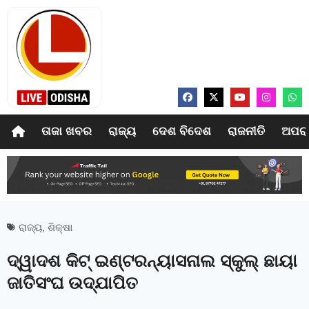
ତାଜା ଖବର
ରାଜ୍ୟ
ଦେଶ ବିଦେଶ
ରାଜନୀତି
ଅପର
ରାଜ୍ୟ
,
ଶିକ୍ଷା
ଦ୍ୱାଦଶ କିଟ୍ ଇଣ୍ଟରନ୍ୟାସନାଲ ସ୍କୁଲ୍ ଛାୟା
ଜାତିସଂଘ ଉଦ୍‌ଯାପିତ