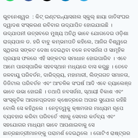
ଭୁବନେଶ୍ୱର : କିଟ୍ ଇଣ୍ଟରନ୍ୟାସନାଲ ସ୍କୁଲ୍‍ ଛାୟା ଜାତିସଂଘର
ଦ୍ୱାଦଶ ସଂସ୍କରଣ ରବିବାର ଉଦ୍‌ଯାପିତ ହୋଇଯାଇଛି ।
ଉଦ୍‌ଯାପନୀ ଉତ୍ସବରେ ମୁଖ୍ୟ ଅତିଥି ଭାବେ ଯୋଗଦେଇ ଓଡ଼ିଶା
ରାଜ୍ୟପାଳ ଡ. ହରି ବାବୁ କମ୍ଭମପତି କହିଲେ, ଆଜିର ବିଶ୍ୱରେ
ସ୍ଥିରତା ସଙ୍କଟ ଦେଖା ଦେଇଥିବା ବଳେ ନବସର୍ଜନା ଓ ସାମୂହିକ
ପ୍ରୟାସ ଫଳରେ ଏହି ସଙ୍କଟର ସମାଧାନ ହୋଇପାରିବ । ଏବେ
ଆମେ ପାରସ୍ପାରିକ ସହବସ୍ଥାନ ମଧ୍ୟରେ ବାସ କରୁଛୁ । ତେବେ
ଜଳବାୟୁ ପରିବର୍ତନ, ଦାରିଦ୍ର‌୍ୟ, ମହାମାରୀ, ଲିଙ୍ଗଗତ ସମାନତା,
ଡିଜିଟାଲ ପରିବର୍ତନ ଏବଂ ଆଂଚଳିକ ସଂଘର୍ଷ ଆଦି ଏବେ ଚ୍ୟାଲେଞ୍ଜ
ଭାବେ ଉଭା ହୋଇଛି । ତଥାପି ନବସର୍ଜନା, ସ୍ଥାୟୀ ବିକାଶ ଏବଂ
ସାଂସ୍କୃତିକ ଆଦାନପ୍ରଦାନ କ୍ଷେତ୍ରରେ ଅପାର ସୁଯୋଗ ରହିଛି
ବୋଲି ସେ କହିଥିଲେ । ନେତୃତ୍ୱକୁ କ୍ଷମତାର ମାଧ୍ୟମ ରୂପେ
ବ୍ୟବହାର କରିବା ପରିବର୍ତେ ଏହାକୁ ସେବାର କର୍ତବ୍ୟ ଏବଂ
ସହଯୋଗର ମାଧ୍ୟମ ଭାବେ ଆପଣାଇବାକୁ ସେ
ଛାତ୍ରଛାତ୍ରୀମାନଙ୍କୁ ପରାମର୍ଶ ଦେଇଥିଲେ । ଗୋଟିଏ ରାଷ୍ଟ୍ରର