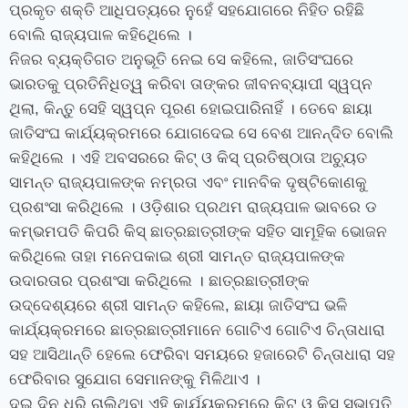
ପ୍ରକୃତ ଶକ୍ତି ଆଧିପତ୍ୟରେ ନୁହେଁ ସହଯୋଗରେ ନିହିତ ରହିଛି
ବୋଲି ରାଜ୍ୟପାଳ କହିଥିେଲେ ।
ନିଜର ବ୍ୟକ୍ତିଗତ ଅନୁଭୂତି ନେଇ ସେ କହିଲେ, ଜାତିସଂଘରେ
ଭାରତକୁ ପ୍ରତିନିଧିତ୍ୱ କରିବା ତାଙ୍କର ଜୀବନବ୍ୟାପୀ ସ୍ୱପ୍ନ
ଥିଲା, କିନ୍ତୁ ସେହି ସ୍ୱପ୍ନ ପୂରଣ ହୋଇପାରିନାହିଁ । ତେବେ ଛାୟା
ଜାତିସଂଘ କାର୍ଯ୍ୟକ୍ରମରେ ଯୋଗଦେଇ ସେ ବେଶ ଆନନ୍ଦିତ ବୋଲି
କହିଥିଲେ । ଏହି ଅବସରରେ କିଟ୍ ଓ କିସ୍ ପ୍ରତିଷ୍ଠାତା ଅଚ୍ୟୁତ
ସାମନ୍ତ ରାଜ୍ୟପାଳଙ୍କ ନମ୍ରତା ଏବଂ ମାନବିକ ଦୃଷ୍ଟିକୋଣକୁ
ପ୍ରଶଂସା କରିଥିଲେ । ଓଡ଼ିଶାର ପ୍ରଥମ ରାଜ୍ୟପାଳ ଭାବରେ ଡ
କମ୍ଭମପତି କିପରି କିସ୍ ଛାତ୍ରଛାତ୍ରୀଙ୍କ ସହିତ ସାମୂହିକ ଭୋଜନ
କରିଥିଲେ ତାହା ମନେପକାଇ ଶ୍ରୀ ସାମନ୍ତ ରାଜ୍ୟପାଳଙ୍କ
ଉଦାରତାର ପ୍ରଶଂସା କରିଥିଲେ । ଛାତ୍ରଛାତ୍ରୀଙ୍କ
ଉଦ୍ଦେଶ୍ୟରେ ଶ୍ରୀ ସାମନ୍ତ କହିଲେ, ଛାୟା ଜାତିସଂଘ ଭଳି
କାର୍ଯ୍ୟକ୍ରମରେ ଛାତ୍ରଛାତ୍ରୀମାନେ ଗୋଟିଏ ଗୋଟିଏ ଚିନ୍ତାଧାରା
ସହ ଆସିଥାନ୍ତି ହେଲେ ଫେରିବା ସମୟରେ ହଜାରେଟି ଚିନ୍ତାଧାରା ସହ
ଫେରିବାର ସୁଯୋଗ ସେମାନଙ୍କୁ ମିଳିଥାଏ ।
ଦୁଇ ଦିନ ଧରି ଚାଲିଥିବା ଏହି କାର୍ଯ୍ୟକ୍ରମରେ କିଟ୍ ଓ କିସ୍ ସଭାପତି