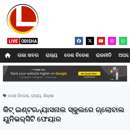
ତାଜା ଖବର
ରାଜ୍ୟ
ଦେଶ ବିଦେଶ
ରାଜନୀତି
ଅପର
ଦେଶ ବିଦେଶ
,
ରାଜ୍ୟ
,
ଶିକ୍ଷା
କିଟ୍ ଇଣ୍ଟରନ୍ୟାସନାଲ ସ୍କୁଲରେ ଗ୍ଲୋବାଲ
ୟୁନିଭର୍‍ସିଟି ଫେୟାର