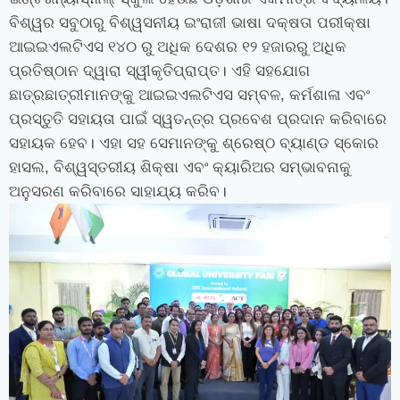
ବିଶ୍ୱର ସବୁଠାରୁ ବିଶ୍ୱସନୀୟ ଇଂରାଜୀ ଭାଷା ଦକ୍ଷତା ପରୀକ୍ଷା
ଆଇଇଏଲଟିଏସ ୧୪୦ ରୁ ଅଧିକ ଦେଶର ୧୨ ହଜାରରୁ ଅଧିକ
ପ୍ରତିଷ୍ଠାନ ଦ୍ୱାରା ସ୍ୱୀକୃତିପ୍ରାପ୍ତ। ଏହି ସହଯୋଗ
ଛାତ୍ରଛାତ୍ରୀମାନଙ୍କୁ ଆଇଇଏଲଟିଏସ ସମ୍ବଳ
,
କର୍ମଶାଳା ଏବଂ
ପ୍ରସ୍ତୁତି ସହାୟତା ପାଇଁ ସ୍ୱତନ୍ତ୍ର ପ୍ରବେଶ ପ୍ରଦାନ କରିବାରେ
ସହାୟକ ହେବ। ଏହା ସହ ସେମାନଙ୍କୁ ଶ୍ରେଷ୍ଠ ବ୍ୟାଣ୍ଡ ସ୍କୋର
ହାସଲ
,
ବିଶ୍ୱସ୍ତରୀୟ ଶିକ୍ଷା ଏବଂ କ୍ୟାରିଅର ସମ୍ଭାବନାକୁ
ଅନୁସରଣ କରିବାରେ ସାହାଯ୍ୟ କରିବ।