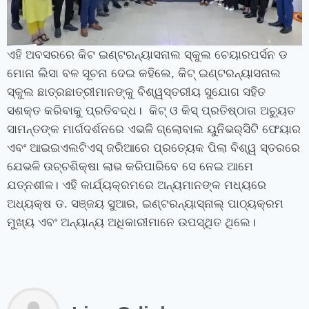
ଏହି ଅବସରରେ କିଟ ଇଣ୍ଟରନ୍ୟାସନାଲ ସ୍କୁଲ ଚେୟାରପର୍ସନ ଡ
ମୋନା ଲିସା ବଳ ସୂଚନା ଦେଇ କହିଲେ
,
କିଟ୍‍ ଇଣ୍ଟରନ୍ୟାସନାଲ
ସ୍କୁଲ ଛାତ୍ରଛାତ୍ରୀମାନଙ୍କୁ ବିଶ୍ୱସ୍ତରୀୟ ସୁଯୋଗ ସହିତ
ସଶକ୍ତ କରିବାକୁ ପ୍ରତିବଦ୍ଧ। କିଟ୍‍ ଓ କିସ୍‍ ପ୍ରତିଷ୍ଠାତା ଅଚ୍ୟୁତ
ସାମନ୍ତଙ୍କ ମାର୍ଗଦର୍ଶନରେ ଏଭଳି ଗ୍ଲୋବାଲ ୟୁନିଭର୍‍ସିଟି ଫେୟାର
ଏବଂ ଆଇଇଏଲଟିଏସ୍ ଜରିଆରେ ପ୍ରତ୍ୟେକ ପିଲା ବିଶ୍ୱ ସ୍ତରରେ
ଯେଭଳି ଉଚ୍ଚଶିକ୍ଷା ଲାଭ କରିପାରିବେ ସେ ନେଇ ଆମେ
ଯତ୍ନଶୀଳ। ଏହି କାର୍ଯ୍ୟକ୍ରମରେ ଅନ୍ୟମାନଙ୍କ ମଧ୍ୟରେ
ଅଧ୍ୟକ୍ଷ ଡ. ସଞ୍ଜୟ ସୁଆର
,
ଇଣ୍ଟରନ୍ୟାସ୍‍ନାଲ୍‍ ପାଠ୍ୟକ୍ରମ
ମୁଖ୍ୟ ଏବଂ ଅନ୍ୟାନ୍ୟ ଅଧିକାରୀମାନେ ଉପସ୍ଥିତ ଥିଲେ।