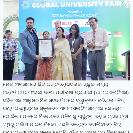
ମେଳା ଅବସରରେ କିଟ ଇଣ୍ଟରନ୍ୟାସନାଲ ସ୍କୁଲ ମଧ୍ୟ
ଅନ୍ତର୍ଜାତୀୟ ଇଂରାଜୀ ଭାଷା ପରୀକ୍ଷା ପ୍ରଣାଳୀ (ଆଇଇଏଲଟିଏସ)
ସହିତ ଏକ ଆନୁଷ୍ଠାନିକ ସହଭାଗିତାରେ ସ୍ୱାକ୍ଷର କରିଥିଲା। କିଟ୍‍
ଇଣ୍ଟରନ୍ୟାସ୍‍ନାଲ୍‍ ସ୍କୁଲ
ରେ
ଆଇଇଏଲଟିଏସର ଏକ କେନ୍ଦ୍ର
ଖୋଲିବ। ଫଳରେ ବିଦେଶରେ ପଢ଼ିବାକୁ ଚାହୁଁଥିବା ବହୁ ଛାତ୍ରଛାତ୍ରୀ
ଏଥିରୁ ତାଲିମ ପାଇପାରିବେ। ଏଭଳି କେନ୍ଦ୍ର ଖୋଲିବାରେ କିଟ୍‍
ଇଣ୍ଟରନ୍ୟାସ୍‍ନାଲ୍‍ ସ୍କୁଲ ହେଉଛି ଓଡ଼ିଶାର ଏକମାତ୍ର ବିଦ୍ୟାଳୟ।