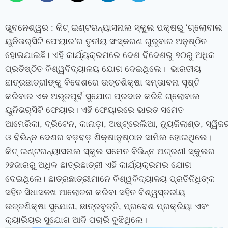
ଭୁବନେଶ୍ୱର
: କିଟ୍ ଇଣ୍ଟରନ୍ୟାସନାଲ ସ୍କୁଲ ପକ୍ଷରୁ ‘ଗ୍ଲୋବାଲ
ୟୁନିଭର୍‍ସିଟି ଫେୟାର’ର ତୃତୀୟ ସଂସ୍କରଣ ଗୁରୁବାର ଅନୁଷ୍ଠିତ
ହୋଇଯାଇଛି। ଏହି କାର୍ଯ୍ୟକ୍ରମରେ ଦେଶ ବିଦେଶରୁ ୭୦ରୁ ଅଧିକ
ପ୍ରତିଷ୍ଠିତ ବିଶ୍ୱବିଦ୍ୟାଳୟ ଯୋଗ ଦେଇଥିଲେ। ଭାରତୀୟ
ଛାତ୍ରଛାତ୍ରୀଙ୍କୁ ବିଦେଶରେ ଉଚ୍ଚଶିକ୍ଷା ସମ୍ଭାବନା ସୃଷ୍ଟି
କରିବାର ଏକ ଅଭୂତପୂର୍ବ ସୁଯୋଗ ପ୍ରଦାନ କରିଛି ଗ୍ଲୋବାଲ
ୟୁନିଭର୍‍ସିଟି ଫେୟାର। ଏହି ଫେୟାରରେ ଭାରତ ସମେତ
ଆମେରିକା
,
ବ୍ରିଟେନ
,
କାନାଡ଼ା
,
ଅଷ୍ଟ୍ରେଲିଆ
,
ନ୍ୟୁଜିଲାଣ୍ଡ
,
ସ୍ୱିଜ
ଓ ବିଭିନ୍ନ ଦେଶର ବଡ଼ବଡ଼ ଶିକ୍ଷାନୁଷ୍ଠାନ ସାମିଲ ହୋଇଥିଲେ।
କିଟ୍‍ ଇଣ୍ଟରନ୍ୟାସନାଲ ସ୍କୁଲ ସମେତ ବିଭିନ୍ନ ଅଗ୍ରଣୀ ସ୍କୁଲର
୨ହଜାରରୁ ଅଧିକ ଛାତ୍ରଛାତ୍ରୀ ଏହି କାର୍ଯ୍ୟକ୍ରମର ଯୋଗ
ଦେଇଥିଲେ। ଛାତ୍ରଛାତ୍ରୀମାନେ ବିଶ୍ୱବିଦ୍ୟାଳୟ ପ୍ରତିନିଧିଙ୍କ
ସହିତ ସିଧାସଳଖ ଆଲୋଚନା କରିବା ସହିତ ବିଶ୍ୱସ୍ତରୀୟ
ଉଚ୍ଚଶିକ୍ଷା ସୁଯୋଗ
,
ଛାତ୍ରବୃତ୍ତି
,
ପ୍ରବେଶ ପ୍ରକ୍ରିୟା ଏବଂ
କ୍ୟାରିୟର ସୁଯୋଗ ଆଦି ପଚାରି ବୁଝିଥିଲେ।