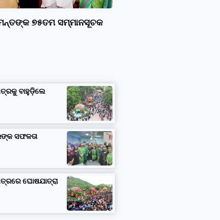
ାମନ୍ତଙ୍କ ୭୫ତମ ସମ୍ମାନସୂଚକ
ତ୍ରକୁ ବାହୁଡ଼ିଲେ
ତରଙ୍କ ସଫଳତା
ଷେତ୍ରରେ ଘୋଷଯାତ୍ରା