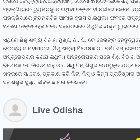
କ୍ରମେ ଟେସ୍‍ (ଟ୍ରାନ୍‍ସଆର୍ଟେରିଆଲ୍‍ କେମୋଏମ୍ବୋଲାଇଜେସନ୍‌) ପ
ପ୍ରକ୍ରିୟାରେ ଟ୍ୟୁମରକୁ ଯାଇଥିବା ରକ୍ତବାହୀ ନଳୀରେ କେମୋ ପ୍ର
ପ୍ରକ୍ରିୟାରେ ଟ୍ୟୁମରଟିର ଆକାର ହ୍ରାସ ପାଇଥିଲା। ଫଳରେ ଅସ୍ତ
୧୫ଜଣ ଡାକ୍ତରଙ୍କ ମିଳିତ ସହଯୋଗରେ ଶିଶୁଟିର ଯକୃତ ଟ୍ୟୁମରର 
ଏଥିରେ ଶିଶୁ ଶଲ୍ୟ ବିଭାଗ ମୁଖ୍ୟ ଡା. ପି. କେ ଜେନାଙ୍କ ନେତୃତ୍ୱରେ
ବେଦବ୍ୟାସ ମହାପାତ୍ର
,
ଶିଶୁ ଶଲ୍ୟ ବିଶେଷଜ୍ଞ ଡା. ବର୍ଷା ଏମ୍‍ ତୋ
ଅସ୍ତ୍ରୋପଚାର କରାଯାଇଥିଲା। ଅସ୍ତ୍ରୋପଚାର ପରେ ଶିଶୁ ବିଭାଗ 
ବିଶେଷଜ୍ଞ ଡା. ଜିତେନ ସାହୁ ଓ ଆସିୟୁ ଟିମ୍‍ ଶିଶୁର ଉପଯୁକ୍ତ ଯତ୍ନ ନେ
ଖବରରେ ସନ୍ତୋଷ ପ୍ରକାଶ କରି କିଟ୍‍
,
କିସ୍‍ ଓ କିମ୍‍ସ ପ୍ରତିଷ୍ଠା
ସହ ଶିଶୁର ସୁସ୍ଥ ଜୀବନ କାମନା କରିଛନ୍ତି।
Live Odisha