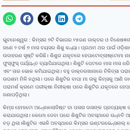
ଭୁବନେଶ୍ୱର
: କିମ୍‍ସର ୭ଟି ବିଭାଗର ୧୫ଜଣ ଡାକ୍ତର ଓ ବିଶେଷଜ୍
ଜଣେ ୨ ବର୍ଷ ୭ ମାସ ବୟସର ଶିଶୁ କନ୍ୟା। ପ୍ରଥମ ଥର ପାଇଁ ଓଡ଼ିଶା
ଉଦାହରଣ ସୃଷ୍ଟି କରିଛି। ଶିଶୁର ଯକୃତରେ ହେପାଟୋବ୍ଲାଷ୍ଟୋମା ନ
ଫୁସ୍‍ଫୁସ୍‍ ପର୍ଯ୍ୟନ୍ତ ବ୍ୟାପିଯାଇଥିଲା। ଶିଶୁଟି ପେଟରେ ମାସ ମାସ 
ଏବଂ ତାର ଭୋକ କମିଯାଇଥିଲା। ବହୁ ଡାକ୍ତରଖାନାରେ ଚିକିତ୍ସା ପରା
ଉପଶମ ମିଳି ନଥିଲା। ପରେ ଶିଶୁଟିର ବାପା ମା ତାକୁ କିମ୍‍ସକୁ ଆଣି 
ପରାମର୍ଶ କ୍ରମେ ପରୀକ୍ଷା ନିରୀକ୍ଷା ପରେ ଶିଶୁଟିର ଯକୃତରେ ହେ
ଜଣାପଡ଼ିଥିଲା।
କିମ୍‍ସ ହେମାଟୋ ଅନ୍‍କୋଲୋଜିଷ୍ଟ ଡା ପଳାସ ଦାସଙ୍କ ପ୍ରତ୍ୟକ୍ଷ
କରାଯାଇଥିଲା। କେମୋ ଦେବା ପରେ ଶିଶୁଟିର ଅବସ୍ଥାରେ ଉନ୍ନତି ଆସି
ବଡ଼ ଥିଲା।
ଶିଶୁଟିର ଏଭଳି ଅବସ୍ଥାରେ କିମ୍‍ସର ଇଣ୍ଟରଭେନ୍‍ସନାଲ୍‍ 