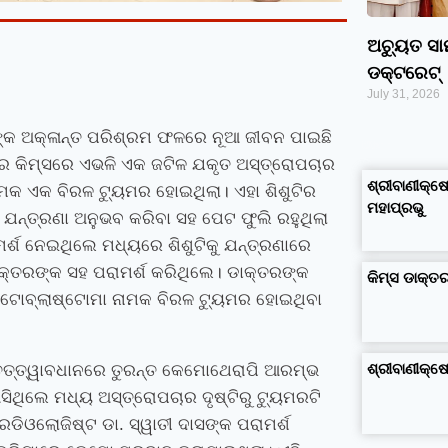
ଅଚ୍ୟୁତ ସ
ଡକ୍ଟରେଟ୍‌
July 31, 2026
ଞଙ୍କ ଅକ୍ଳାନ୍ତ ପରିଶ୍ରମ ଫଳରେ ନୂଆ ଜୀବନ ପାଇଛି
google maps alternative
excel formula generator
disadvantages and advantages of computer
business ideas in kolkata
business ideas in assam
business ideas in gujarat
dropshipping suppliers india
IT Companies in Madurai
ର କିମ୍‍ସରେ ଏଭଳି ଏକ ଜଟିଳ ଯକୃତ ଅସ୍ତ୍ରୋପଚାର
ଶ୍ରୀବାଣୀକ୍ଷେ
ାମକ ଏକ ବିରଳ ଟ୍ୟୁମର ହୋଇଥିଲା। ଏହା ଶିଶୁଟିର
ମହାପ୍ରଭୁ
ଧରି ଯନ୍ତ୍ରଣା ଅନୁଭବ କରିବା ସହ ପେଟ ଫୁଲି ରହୁଥିଲା
ମର୍ଶ ନେଇଥିଲେ ମଧ୍ୟରେ ଶିଶୁଟିକୁ ଯନ୍ତ୍ରଣାରେ
ଡାକ୍ତରଙ୍କ ସହ ପରାମର୍ଶ କରିଥିଲେ। ଡାକ୍ତରଙ୍କ
କିମ୍‍ସ ଡାକ୍
ପାଟୋବ୍ଲାଷ୍ଟୋମା ନାମକ ବିରଳ ଟ୍ୟୁମର ହୋଇଥିବା
ଶ୍ରୀବାଣୀକ୍
 ତତ୍ତ୍ୱାବଧାନରେ ତୁରନ୍ତ କେମୋଥେରାପି ଆରମ୍ଭ
ଥିଲେ ମଧ୍ୟ ଅସ୍ତ୍ରୋପଚାର ଦୃଷ୍ଟିରୁ ଟ୍ୟୁମରଟି
ରେଡିଓଲୋଜିଷ୍ଟ ଡା. ସ୍ୱାତୀ ଦାସଙ୍କ ପରାମର୍ଶ