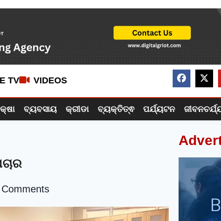
VE TV
VIDEOS
ିକ୍ଷା
ବ୍ୟବସାୟ
କ୍ରୀଡା
ବ୍ୟକ୍ତିତ୍ଵ
ପର୍ଯ୍ୟଟନ
ଜୀବନଚର୍ଯ୍
Adver
ପଚାର
 Comments