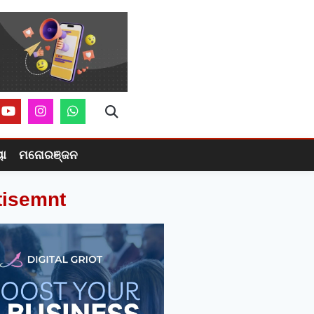
ୟା
ମନୋରଞ୍ଜନ
tisemnt