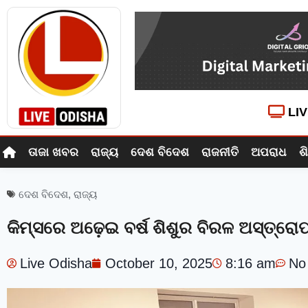
LI
ତାଜା ଖବର
ରାଜ୍ୟ
ଦେଶ ବିଦେଶ
ରାଜନୀତି
ଅପରାଧ
ଶ
ଦେଶ ବିଦେଶ
,
ରାଜ୍ୟ
କିମ୍‍ସରେ ଅଢ଼େଇ ବର୍ଷ ଶିଶୁର ବିରଳ ଅସ୍ତ୍ରୋ
Live Odisha
October 10, 2025
8:16 am
No