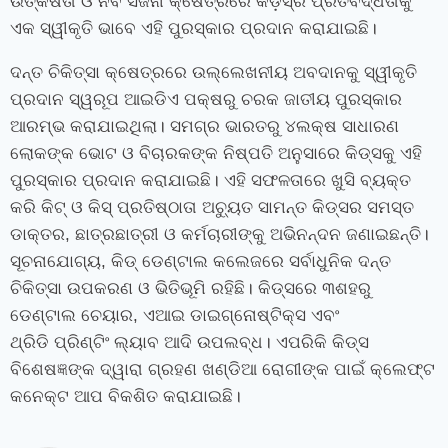
ଉତ୍କର୍ଷତା ଓ ନବ ସର୍ଜନା କ୍ଷେତ୍ରରେ କିଡ଼ସ୍‌ର ପ୍ରତିବଦ୍ଧତାକୁ
ଏକ ସ୍ୱୀକୃତି ଭାବେ ଏହି ପୁରସ୍କାର ପ୍ରଦାନ କରାଯାଇଛି।
ଦନ୍ତ ଚିକିତ୍ସା କ୍ଷେତ୍ରରେ ଉଲ୍ଲେଖନୀୟ ଅବଦାନକୁ ସ୍ୱୀକୃତି
ପ୍ରଦାନ ସ୍ୱରୂପ ଆଇଡିଏ ପକ୍ଷରୁ ଚରକ ଜାତୀୟ ପୁରସ୍କାର
ଆରମ୍ଭ କରାଯାଇଥିଲା। ସମଗ୍ର ଭାରତରୁ ୪ଲକ୍ଷ ସାଧାରଣ
ଲୋକଙ୍କ ଭୋଟ ଓ ବିଚାରକଙ୍କ ନିଷ୍ପତି ଅନୁସାରେ କିଡ୍‌ସକୁ ଏହି
ପୁରସ୍କାର ପ୍ରଦାନ କରାଯାଇଛି। ଏହି ସଫଳତାରେ ଖୁସି ବ୍ୟକ୍ତ
କରି କିଟ୍ ଓ କିସ୍ ପ୍ରତିଷ୍ଠାତା ଅଚ୍ୟୁତ ସାମନ୍ତ କିଡ୍‌ସର ସମସ୍ତ
ଡାକ୍ତର
,
ଛାତ୍ରଛାତ୍ରୀ ଓ କର୍ମଚାରୀଙ୍କୁ ଅଭିନନ୍ଦନ ଜଣାଇଛନ୍ତି।
ସୂଚନାଯୋଗ୍ୟ
,
କିଡ୍ ଡେଣ୍ଟାଲ କଲେଜରେ ସର୍ବାଧୁନିକ ଦନ୍ତ
ଚିକିତ୍ସା ଉପକରଣ ଓ ଭିତିଭୂମି ରହିଛି। କିଡ୍‌ସରେ ୩ଶହରୁ
ଡେଣ୍ଟାଲ ଚେୟାର
,
ଏଆଇ ଡାଇଗ୍ନୋଷ୍ଟିକ୍‌ସ ଏବଂ
ଥ୍ରିଡି
ପ୍ରିଣ୍ଟିଂ
ଲ୍ୟାବ ଆଦି ଉପଲବ୍‌ଧ। ଏପରିକି କିଡ୍‌ସ
ବିଶେଷଜ୍ଞଙ୍କ ଦ୍ୱାରା ଗ୍ରହଣ ଖଣ୍ଡିଆ ରୋଗୀଙ୍କ ପାଇଁ କ୍ଲେଫ୍‌ଟ
କନେକ୍ଟ ଆପ ବିକଶିତ କରାଯାଇଛି।