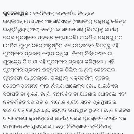
ଭୁବନେଶ୍ୱର
:
କ୍ଲିନିକାଲ୍ ଉତ୍କର୍ଷତା ନିମନ୍ତେ
ଇଣ୍ଡିଆନ୍
ଡେଣ୍ଟାଲ
ଆସୋସିଏସନ (ଆଇଡ଼ିଏ) ପକ୍ଷରୁ କଳିଙ୍ଗ
ଇନ୍‌ଷ୍ଟିଚ୍ୟୁଟ୍ ଅଫ୍ ଡେଣ୍ଟାଲ ସାଇନସେସ୍‌ (କିଡ଼ସ୍‌)କୁ ଜାତୀୟ
ଚରକ ପୁରସ୍କାର ପ୍ରଦାନ କରାଯାଇଛି। ଆଇଡ଼ିଏ ପକ୍ଷରୁ ଗତ
୮ତାରିଖ ମୁମ୍ବାଇରେ ଅନୁଷ୍ଠିତ ଏକ ଉତ୍ସବରେ କିଡ଼ସ୍‌କୁ ଏହି
ପୁରସ୍କାର ପ୍ରଦାନ କରାଯାଇଥିଲା। କିଡ଼ସ୍ ନିର୍ଦ୍ଦେଶକ ଡା.
ଯୁଗଜ୍ୟୋତି ପାଠୀ ଏହି ପୁରସ୍କାର ଗ୍ରହଣ କରିଥିଲେ। ଏହି
ପୁରସ୍କାର ପ୍ରଦାନ ଉତ୍ସବରେ ଚିଲିର କନ୍‌ସଲ୍ ଜେନେରାଲ
ଗୁସ୍ତଫୋ ଗନ୍‌ଜେଲ୍‌ଜେ
,
ତାଇୱାଲ୍ ଏକ୍‌ସଟର୍ନାଲ୍ ଟ୍ରେଡ୍
ଡେଭେଲପ
ମେଣ୍ଟ
କାଉନ୍‌ସିଲ୍‌ର ଆଲେକ୍‌ସ ଚେନ୍‌
,
ଆଇଡିଏର
ସଭାପତି ଡା ଶୁଭ୍ରା ନନ୍ଦି
,
ମହାସଚିବ ଡା ଆଶୋକ ଧୋବଲେ ଏବଂ
ନବନିର୍ବାଚିତ ସଭାପତି ଡା ମନୋଜ ଶ୍ରୀବାସ୍ତବ ପ୍ରମୁଖଙ୍କ
ସମେତ ବହୁ ଗଣ୍ୟମାନ୍ୟ ବ୍ୟକ୍ତି ଉପସ୍ଥିତ ଥିଲେ। ଦନ୍ତ ଚିକିତ୍ସା
ଓ ଗବେଷଣା କ୍ଷେତ୍ରରେ ଜାତୀୟ ଚରକ ପୁରସ୍କାର ହେଉଛି ଏକ
ସମ୍ମାନଜନକ ପୁରସ୍କାର। ଦନ୍ତ ଚିକିତ୍ସାରେ କ୍ଲିନିକାଲ୍