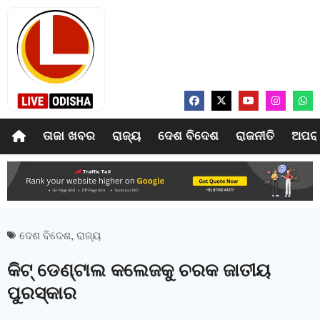
ତାଜା ଖବର
ରାଜ୍ୟ
ଦେଶ ବିଦେଶ
ରାଜନୀତି
ଅପର
ଦେଶ ବିଦେଶ
,
ରାଜ୍ୟ
କିଟ୍ ଡେଣ୍ଟାଲ କଲେଜକୁ ଚରକ ଜାତୀୟ
ପୁରସ୍କାର