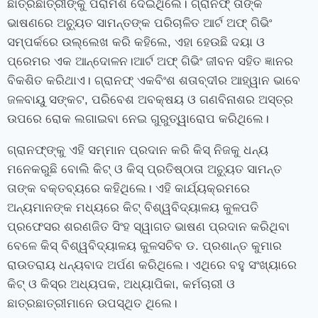
ଛାତ୍ରଛାତ୍ରୀଙ୍କୁ ପରାମର୍ଶ ଦେଇଥିଲେ। ଗ୍ରାନଫ୍‍ ତାଙ୍କ
ଭାଷଣରେ ଅଚ୍ୟୁତ ସାମନ୍ତଙ୍କ ପରିଚାଳିତ ଆର୍ଟ ଅଫ୍‍ ଗିଭିଂ
ସମ୍ପର୍କରେ ଉଲ୍ଲେଖ କରି କହିଲେ, ଏହା ହେଉଛି ଦୟା ଓ
ପ୍ରେମର ଏକ ଆନ୍ଦୋଳନ।ଆର୍ଟ ଅଫ୍‍ ଗିଭିଂ ଜୀବନ ସହିତ ଜ୍ଞାନର
ବିକଶିତ କରିଥାଏ। ଗ୍ରାନଫ୍‍ ଏକବିଂଶ ଶତାବ୍ଦୀର ଆହ୍ୱାନ ଭାବେ
ଜଳବାୟୁ ସଙ୍କଟ, ପରିବେଶ ଅବକ୍ଷୟ ଓ ଗଣବିନାଶର ଅସ୍ତ୍ର
ଉପରେ ରୋକ ଲଗାଇବା ନେଇ ଗୁରୁତ୍ୱାରୋପ କରିଥିଲେ।
ଗ୍ରାନଫ୍‍ଙ୍କୁ ଏହି ସମ୍ମାନ ପ୍ରଦାନ କରି କିସ୍‍ ନିଜକୁ ଧନ୍ୟ
ମନେକରୁଛି ବୋଲି କିଟ୍‍ ଓ କିସ୍‍ ପ୍ରତିଷ୍ଠାତା ଅଚ୍ୟୁତ ସାମନ୍ତ
ତାଙ୍କ ବକ୍ତବ୍ୟରେ କହିଥିଲେ। ଏହି କାର୍ଯ୍ୟକ୍ରମରେ
ଅନ୍ୟମାନଙ୍କ ମଧ୍ୟରେ କିଟ୍‍ ବିଶ୍ୱବିଦ୍ୟାଳୟ କୁଳପତି
ପ୍ରଫେସର ଶରଣଜିତ ସିଂହ ସ୍ୱାଗତ ଭାଷଣ ପ୍ରଦାନ କରିଥିବା
ବେଳେ କିସ୍‍ ବିଶ୍ୱବିଦ୍ୟାଳୟ କୁଳସଚିବ ଡ. ପ୍ରଶାନ୍ତ କୁମାର
ରାଉତରାୟ ଧନ୍ୟବାଦ ଅର୍ପଣ କରିଥିଲେ। ଏଥିରେ ବହୁ ସଂଖ୍ୟାରେ
କିଟ୍‍ ଓ କିସ୍‍ର ଅଧ୍ୟପକ, ଅଧ୍ୟାପିକା, କର୍ମଚାରୀ ଓ
ଛାତ୍ରଛାତ୍ରୀମାନେ ଉପସ୍ଥିତ ଥିଲେ।