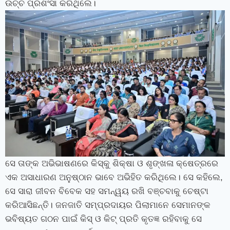
ଉଚ୍ଚ ପ୍ରଶଂସା କରିଥିଲେ।
ସେ ତାଙ୍କ ଅଭିଭାଷଣରେ କିସ୍‍କୁ ଶିକ୍ଷା ଓ ଶୃଙ୍ଖଳା କ୍ଷେତ୍ରରେ
ଏକ ଅସାଧାରଣ ଅନୁଷ୍ଠାନ ଭାବେ ଅଭିହିତ କରିଥିଲେ। ସେ କହିଲେ,
ସେ ସାରା ଜୀବନ ବିବେକ ସହ ସମନ୍ୱୟ ରଖି ବଞ୍ଚବାକୁ ଚେଷ୍ଟା
କରିଆସିଛନ୍ତି। ଜନଜାତି ସମ୍ପ୍ରଦାୟର ପିଲାମାନେ ସେମାନଙ୍କ
ଭବିଷ୍ୟତ ଗଠନ ପାଇଁ କିସ୍‍ ଓ କିଟ୍‍ ପ୍ରତି କୃତଜ୍ଞ ରହିବାକୁ ସେ