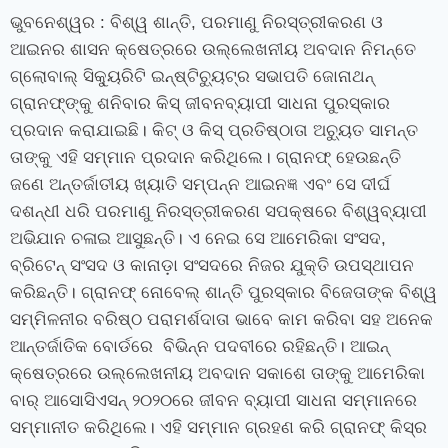
ଭୁବନେଶ୍ୱର : ବିଶ୍ୱ ଶାନ୍ତି, ପରମାଣୁ ନିରସ୍ତ୍ରୀକରଣ ଓ
ଆଇନର ଶାସନ କ୍ଷେତ୍ରରେ ଉଲ୍ଲେଖନୀୟ ଅବଦାନ ନିମନ୍ତେ
ଗ୍ଲୋବାଲ୍‍ ସିକ୍ୟୁରିଟି ଇନ୍‍ଷ୍ଟିଚ୍ୟୁଟ୍‍ର ସଭାପତି ଜୋନାଥନ୍‍
ଗ୍ରାନଫ୍‍ଙ୍କୁ ଶନିବାର କିସ୍‍ ଜୀବନବ୍ୟାପୀ ସାଧନା ପୁରସ୍କାର
ପ୍ରଦାନ କରାଯାଇଛି। କିଟ୍‍ ଓ କିସ୍‍ ପ୍ରତିଷ୍ଠାତା ଅଚ୍ୟୁତ ସାମନ୍ତ
ତାଙ୍କୁ ଏହି ସମ୍ମାନ ପ୍ରଦାନ କରିଥିଲେ। ଗ୍ରାନଫ୍‍ ହେଉଛନ୍ତି
ଜଣେ ଅନ୍ତର୍ଜାତୀୟ ଖ୍ୟାତି ସମ୍ପନ୍ନ ଆଇନଜ୍ଞ ଏବଂ ସେ ଦୀର୍ଘ
ଦଶନ୍ଧୀ ଧରି ପରମାଣୁ ନିରସ୍ତ୍ରୀକରଣ ସପକ୍ଷରେ ବିଶ୍ୱବ୍ୟାପୀ
ଅଭିଯାନ ଚଳାଇ ଆସୁଛନ୍ତି। ଏ ନେଇ ସେ ଆମେରିକା ସଂସଦ,
ବ୍ରିଟେନ୍‍ ସଂସଦ ଓ କାନାଡ଼ା ସଂସଦରେ ନିଜର ଯୁକ୍ତି ଉପସ୍ଥାପନ
କରିଛନ୍ତି। ଗ୍ରାନଫ୍‍ ନୋବେଲ୍‍ ଶାନ୍ତି ପୁରସ୍କାର ବିଜେତାଙ୍କ ବିଶ୍ୱ
ସମ୍ମିଳନୀର ବରିଷ୍ଠ ପରାମର୍ଶଦାତା ଭାବେ କାମ କରିବା ସହ ଅନେକ
ଆନ୍ତର୍ଜାତିକ ବୋର୍ଡରେ ବିଭିନ୍ନ ପଦବୀରେ ରହିଛନ୍ତି। ଆଇନ୍‍
କ୍ଷେତ୍ରରେ ଉଲ୍ଲେଖନୀୟ ଅବଦାନ ସକାଶେ ତାଙ୍କୁ ଆମେରିକା
ବାର୍‍ ଆସୋସିଏସନ୍‍ ୨୦୨୦ରେ ଜୀବନ ବ୍ୟାପୀ ସାଧନା ସମ୍ମାନରେ
ସମ୍ମାନୀତ କରିଥିଲେ। ଏହି ସମ୍ମାନ ଗ୍ରହଣ କରି ଗ୍ରାନଫ୍‍ କିସ୍‍ର