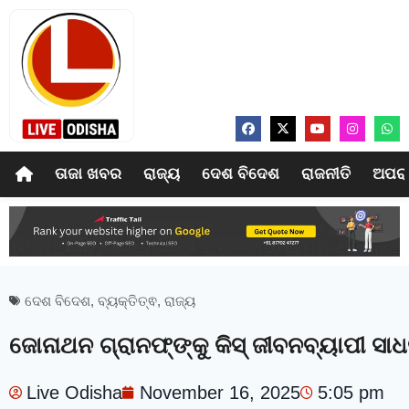
ତାଜା ଖବର
ରାଜ୍ୟ
ଦେଶ ବିଦେଶ
ରାଜନୀତି
ଅପର
ଦେଶ ବିଦେଶ
,
ବ୍ୟକ୍ତିତ୍ଵ
,
ରାଜ୍ୟ
ଜୋନାଥନ ଗ୍ରାନଫ୍‍ଙ୍କୁ କିସ୍‍ ଜୀବନବ୍ୟାପୀ ସା
Live Odisha
November 16, 2025
5:05 pm