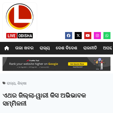
ତାଜା ଖବର
ରାଜ୍ୟ
ଦେଶ ବିଦେଶ
ରାଜନୀତି
ଅପର
ରାଜ୍ୟ
,
ଶିକ୍ଷା
ଏଥର ଜିଲ୍ଲା-ୱାରୀ କିସ ଅଭିଭାବକ
ସମ୍ମିଳନୀ