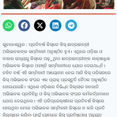
ଭୁବନେଶ୍ୱର
: ପ୍ରତିବର୍ଷ କିସ୍‌ରେ କିସ୍ ଛାତ୍ରଛାତ୍ରୀ
ଅଭିଭାବକଙ୍କ ସମ୍ମିଳନୀ ଅନୁଷ୍ଠିତ ହୁଏ। ଏଥିରେ ଓଡ଼ିଶା ଓ
ବାହାର ରାଜ୍ୟରୁ କିସ୍‌ରେ ପଢ଼ୁଥିବା ଛାତ୍ରଛାତ୍ରୀଙ୍କ ଲକ୍ଷାଧିକ
ଅଭିଭାବକ କିସ୍‌ରେ ପହଞ୍ଚି ସମ୍ମିଳନୀରେ ଯୋଗ ଦେଇଥାନ୍ତି।
ଚଳିତ ବର୍ଷ ଏହି ସମ୍ମିଳନୀ ଆୟୋଜନ ନେଇ ଆଜି କିସ୍ ପରିସରରେ
କିସ୍ ଅଭିଭାବକ ସଂଘର ଏକ ପ୍ରାକ୍ ପ୍ରସ୍ତୁତି ବୈଠକ ଅନୁଷ୍ଠିତ
ହୋଇଯାଇଛି। ଏଥିରେ ଓଡ଼ିଶାର ବିଭିନ୍ନ ଜିଲ୍ଲାର ଜନଜାତି
ଅଭିଭାବକ ପ୍ରତିନିଧି ଓ କିସ୍ ଅଭିଭାବକ ସଂଘର କର୍ମକର୍ତ୍ତାମାନେ
ଯୋଗ ଦେଇଥିଲେ। ଏହି ପରିପ୍ରେକ୍ଷୀରେ ପ୍ରତିବର୍ଷ କିସ୍‌ରେ
ହେଉଥିବା ମେଗା ଅଭିଭାବକ ସମ୍ମିଳନୀ କିସ୍‌ରେ ନ କରି ପ୍ରତି
ଜିଲ୍ଲାରେ କରିବା ପାଇଁ ସେମାନେ କିସ୍ ପ୍ରତିଷ୍ଠାତା ଅଚ୍ୟୁତ