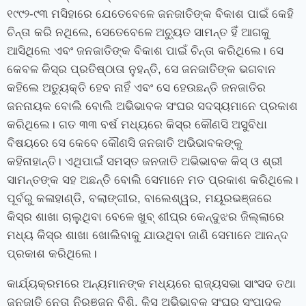
୧୯୯୨-୯୩ ମସିହାରେ ଯେତେବେଳେ ଜନଜାତିଙ୍କ ବିକାଶ ପାଇଁ କେହି
ଚିନ୍ତା କରି ନଥିଲେ
,
ସେତେବେଳେ ଅଚ୍ୟୁତ ସାମନ୍ତ ହିଁ ଆଗକୁ
ଆସିଥିଲେ ଏବଂ ଜନଜାତିଙ୍କ ବିକାଶ ପାଇଁ ଚିନ୍ତା କରିଥିଲେ। ସେ
କେବଳ କିସ୍‌ର ପ୍ରତିଷ୍ଠାତା ନୁହନ୍ତି
,
ସେ ଜନଜାତିଙ୍କ ଭଗବାନ
କହିଲେ ଅତ୍ୟୁକ୍ତି ହେବ ନାହିଁ ଏବଂ ସେ ହେଉଛନ୍ତି ଜନଜାତିର
ଜନନାୟକ ବୋଲି ବୋଲି ଅଭିଭାବକ ସଂଘର ସଦସ୍ୟମାନେ ପ୍ରକାଶ
କରିଥିଲେ। ଗତ ୩୩ ବର୍ଷ ମଧ୍ୟରେ କିସ୍‌ର କୌଣସି ଅସୁବିଧା
ବିଷୟରେ ସେ କେବେ କୌଣସି ଜନଜାତି ଅଭିଭାବକଙ୍କୁ
କହିନାହାନ୍ତି। ଏଥିପାଇଁ ସମସ୍ତ ଜନଜାତି ଅଭିଭାବକ କିସ୍ ଓ ଶ୍ରୀ
ସାମନ୍ତଙ୍କ ସହ ଅଛନ୍ତି ବୋଲି ସେମାନେ ମତ ପ୍ରକାଶ କରିଥିଲେ।
ପୂର୍ବରୁ କଳାହାଣ୍ଡି
,
ବଲାଙ୍ଗୀର
,
ବାଲେଶ୍ୱର
,
ମୟୂରଭଞ୍ଜରେ
କିସ୍‍ର ଶାଖା ଚାଲୁଥିବା ବେଳେ ଖୁବ୍ ଶୀଘ୍ର କେନ୍ଦୁଝର ଜିଲ୍ଲାରେ
ମଧ୍ୟ କିସ୍‌ର ଶାଖା ଖୋଲିବାକୁ ଯାଉଥିବା ଜାଣି ସେମାନେ ଆନନ୍ଦ
ପ୍ରକାଶ କରିଥିଲେ।
କାର୍ଯ୍ୟକ୍ରମରେ ଅନ୍ୟମାନଙ୍କ ମଧ୍ୟରେ ରାଜ୍ୟସଭା ସାଂସଦ ତଥା
ଜନଜାତି ନେତା ନିରଞ୍ଜନ ବିଶି
,
କିସ୍ ଅଭିଭାବକ ସଂଘର ସଂପାଦକ