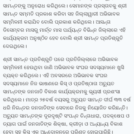
ସାମନ୍ତଙ୍କୁ ଅନୁରୋଧ କରିଥିଲେ। ସେମାନଙ୍କ ପ୍ରସ୍ତାବକୁ ଶ୍ରୀ
ସାମନ୍ତ ସମ୍ମତି ପ୍ରକାଶ କରିବା ସହ ଜିଲ୍ଲାୱାରୀ ଅଭିଭାବକ
ସମ୍ମିଳନୀ କରାଯିବ ବୋଲି ପ୍ରକାଶ କରିଥିଲେ। ଆସନ୍ତା
ଡିସେମ୍ବର ମାସରୁ ମାର୍ଚ୍ଚ ମାସ ପର୍ଯ୍ୟନ୍ତ ବିଭିନ୍ନ ଜିଲ୍ଲାରେ ଏହି
କାର୍ଯ୍ୟକ୍ରମ ଅନୁଷ୍ଠିତ ହେବ ବୋଲି ଶ୍ରୀ ସାମନ୍ତ ପ୍ରତିଶ୍ରୁତି
ଦେଇଥିଲେ।
ଶ୍ରୀ ସାମନ୍ତ ପ୍ରତିଶ୍ରୁତି ପରେ ପ୍ରତିଜିଲ୍ଲାରେ ଅଭିଭାବକ
ସମ୍ମିଳନୀ ହେଉଥିବା ଜାଣି ଅଭିଭାବକ ସଂଘର ସଦସ୍ୟମାନେ ଖୁସି
ବ୍ୟକ୍ତ କରିଥିଲେ। ଏହି ଅବସରରେ ଅଭିଭାବକ ସଂଘର
ସଦସ୍ୟମାନେ ନିଜ ଭାଷଣରେ କିସ୍ ଓ ପ୍ରତିଷ୍ଠାତା ଅଚ୍ୟୁତ
ସାମନ୍ତଙ୍କ ଜନଜାତି ବିକାଶ କାର୍ଯ୍ୟକ୍ରମକୁ ଭୂୟସୀ ପ୍ରଶଂସା
କରିଥିଲେ। ମାତ୍ର ୨୫ବର୍ଷ ବୟସରୁ ଅଚ୍ୟୁତ ସାମନ୍ତ ଦୀର୍ଘ ୩୩ ବର୍ଷ
ଧରି ନିରନ୍ତର ଜନଜାତିଙ୍କ ସେବାରେ ନିଜକୁ ନିୟୋଜିତ କରିଛନ୍ତି।
ଅଚ୍ୟୁତ ସାମନ୍ତଙ୍କ ଦୂରଦୃଷ୍ଟି ସଂପନ୍ନ ଚିନ୍ତାଧାରା
,
ପଦକ୍ଷେପ ଓ
ତ୍ୟାଗ ପାଇଁ ଜନଜାତିଙ୍କ ଶିକ୍ଷା
,
କ୍ରୀଡ଼ା ଓ ଅନ୍ୟାନ୍ୟ ବିକାଶ
ହେବା ସହ କିସ୍ ଏକ ଆନ୍ଦୋଳନରେ ପରିଣତ ହୋଇପାରିଛି।