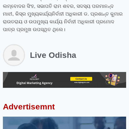
ଲମ୍ବୋଦର ସିଂହ
,
ସଭାପତି ରାମ ଶବର
,
ସଦସ୍ୟ ପରମାନନ୍ଦ
ମାଝୀ
,
କିସ୍‌ର ମୁଖ୍ୟକାର୍ଯ୍ୟନିର୍ବାହୀ ଅଧିକାରୀ ଡ. ପ୍ରଶାନ୍ତ କୁମାର
ରାଉତରାୟ ଓ ଉପମୁଖ୍ୟ କାର୍ଯ୍ୟ ନିର୍ବାହୀ ଅଧିକାରୀ ପ୍ରମୋଦ
ପାତ୍ର ପ୍ରମୁଖ ଉପସ୍ଥିତ ଥିଲେ।
Live Odisha
instagram bio for boys stylish font
instagram vip bio
instagram stylish bio
stylish bio for instagram
sanskrit bio for instagram
instagram bio in punjabi
instagram bio in hindi
rajput bio for instagram
facebook page name ideas
facebook status in hindi
Advertisemnt