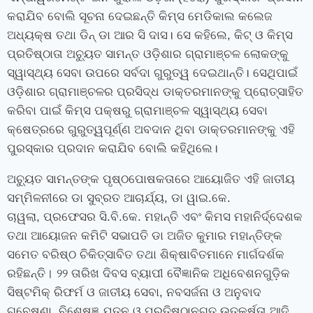
କରାଯିବ ବୋଲି ସୂଚନା ଦେଇଛନ୍ତି କିମ୍‍ସ ମେଡିକାଲ କଲେଜ
ଅଧ୍ୟକ୍ଷ ତଥା ଡିନ୍‍ ଡା ଆର ସି ଦାସ। ସେ କହିଲେ
,
କିଟ୍‍ ଓ କିମ୍‍ସ
ପ୍ରତିଷ୍ଠାତା ଅଚ୍ୟୁତ ସାମନ୍ତ ଓଡ଼ିଶାର ଗ୍ରାମାଞ୍ଚଳ ଲୋକଙ୍କୁ
ସ୍ୱାସ୍ଥ୍ୟ ସେବା ଉପରେ ସର୍ବଦା ଗୁରୁତ୍ୱ ଦେଇଥାନ୍ତି। ସେଥିପାଇଁ
ଓଡ଼ିଶାର ଗ୍ରାମାଞ୍ଚଳର ପ୍ରସିଦ୍ଧ ଡାକ୍ତରମାନଙ୍କୁ ପ୍ରୋତ୍ସାହିତ
କରିବା ପାଇଁ କିମ୍‍ସ ପକ୍ଷରୁ ଗ୍ରାମାଞ୍ଚଳ ସ୍ୱାସ୍ଥ୍ୟ ସେବା
କ୍ଷେତ୍ରରେ ଗୁରୁତ୍ୱପୂର୍ଣ୍ଣ ଅବଦାନ ଥିବା ଡାକ୍ତରମାନଙ୍କୁ ଏହି
ପୁରସ୍କାର ପ୍ରଦାନ କରାଯିବ ବୋଲି କହିଥିଲେ।
ଅଚ୍ୟୁତ ସାମନ୍ତଙ୍କ ପୃଷ୍ଠପୋଷକତାରେ ଆୟୋଜିତ ଏହି ଜାତୀୟ
ସମ୍ମିଳନୀରେ ଡା ସୁବ୍ରତ ଆଚାର୍ଯ୍ୟ
,
ଡା ୱାଇ.କେ.
ଚାୱଲା
,
ପ୍ରଫେସର ସି.ବି.କେ. ମହାନ୍ତି ଏବଂ କିମସ ମହାନିର୍ଦ୍ଦେଶକ
ତଥା ଆୟୋଜନ କମିଟି ସଭାପତି ଡା ଅଜିତ କୁମାର ମହାନ୍ତିଙ୍କ
ସମେତ ବରିଷ୍ଠ ଚିକିତ୍ସାବିତ ତଥା ଶିକ୍ଷାବିତମାନେ ମାର୍ଗଦର୍ଶକ
ରହିଛନ୍ତି
।
୨୨ ତାରିଖ ଦିବସ ବ୍ୟାପୀ ବୈଜ୍ଞାନିକ ଅଧିବେଶନଗୁଡ଼ିକ
ସିଷ୍ଟମିକ୍ ରିଫର୍ମ ଓ ଜାତୀୟ ସେବା
,
ନବସର୍ଜନା ଓ ଅନୁବାଦ
ଗବେଷଣା
,
ବିଶେଷଜ୍ଞ ଯତ୍ନ ଓ ପ୍ରତିଷ୍ଠାନଗତ ଉତ୍କର୍ଷତା ଆଦି