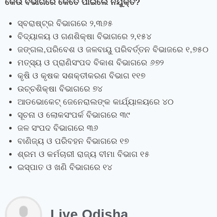
କେଉଁ ବିଭାଗରେ କେତେ ପାଇଲେ ନିଯୁକ୍ତି?
ସ୍ବରାଷ୍ଟ୍ର ବିଭାଗରେ ୨,୩୬୫
ବିଦ୍ୟାଳୟ ଓ ଗଣଶିକ୍ଷା ବିଭାଗରେ ୨,୧୫୪
ଜଙ୍ଗଲ,ପରିବେଶ ଓ ଜଳବାୟୁ ପରିବର୍ତ୍ତନ ବିଭାଜରେ ୧,୭୫୦
ମତ୍ସ୍ୟ ଓ ପ୍ରାଣିସଂପଦ ବିକାଶ ବିଭାଗରେ ୬୭୨
କୃଷି ଓ କୃଷକ ସଶକ୍ତୀକରଣ ବିଭାଗ ୧୧୭
ଉଚ୍ଚଶିକ୍ଷା ବିଭାଗରେ ୭୪
ଆଡଭୋକେଟ୍‌ ଜେନେରାଲଙ୍କ କାର୍ଯ୍ୟାଳୟରେ ୪୦
ସୂଚନା ଓ ଲୋକସଂପର୍କ ବିଭାଗରେ ୩୯
ଜଳ ସଂପଦ ବିଭାଗରେ ୩୬
ବାଣିଜ୍ୟ ଓ ପରିବହନ ବିଭାଗରେ ୧୭
ଶ୍ରମ ଓ କର୍ମଚାରୀ ରାଜ୍ୟ ବୀମା ବିଭାଗ ୧୫
ଇସ୍ପାତ ଓ ଖଣି ବିଭାଗରେ ୧୪
Live Odisha