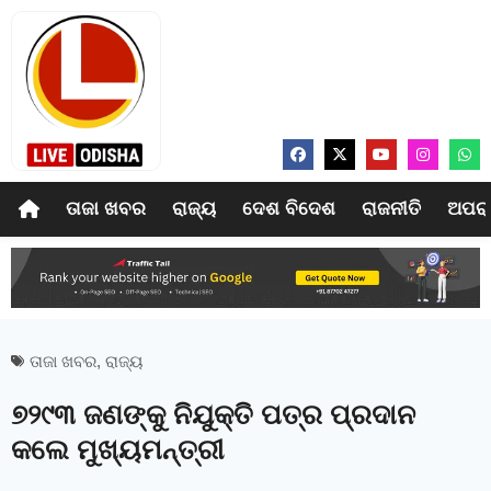
ତାଜା ଖବର
ରାଜ୍ୟ
ଦେଶ ବିଦେଶ
ରାଜନୀତି
ଅପର
ତାଜା ଖବର
,
ରାଜ୍ୟ
୭୨୯୩ ଜଣଙ୍କୁ ନିଯୁକ୍ତି ପତ୍ର ପ୍ରଦାନ
କଲେ ମୁଖ୍ୟମନ୍ତ୍ରୀ