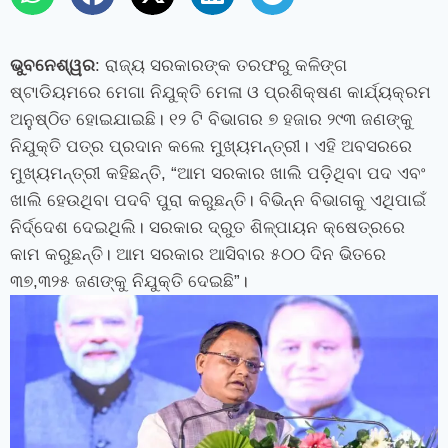
ଭୁବନେଶ୍ୱର
: ରାଜ୍ୟ ସରକାରଙ୍କ ତରଫରୁ କଳିଙ୍ଗ
ଷ୍ଟାଡିୟମରେ ମେଗା ନିଯୁକ୍ତି ମେଳା ଓ ପ୍ରଶିକ୍ଷଣ କାର୍ଯ୍ୟକ୍ରମ
ଅନୁଷ୍ଠିତ ହୋଇଯାଇଛି। ୧୨ ଟି ବିଭାଗର ୭ ହଜାର ୨୯୩ ଜଣଙ୍କୁ
ନିଯୁକ୍ତି ପତ୍ର ପ୍ରଦାନ କଲେ ମୁଖ୍ୟମନ୍ତ୍ରୀ। ଏହି ଅବସରରେ
ମୁଖ୍ୟମନ୍ତ୍ରୀ କହିଛନ୍ତି, “ଆମ ସରକାର ଖାଲି ପଡ଼ିଥିବା ପଦ ଏବଂ
ଖାଲି ହେଉଥିବା ପଦବି ପୁରା କରୁଛନ୍ତି। ବିଭିନ୍ନ ବିଭାଗକୁ ଏଥିପାଇଁ
ନିର୍ଦ୍ଦେଶ ଦେଇଥିଲି। ସରକାର ଦ୍ରୁତ ଶିଳ୍ପାୟନ କ୍ଷେତ୍ରରେ
କାମ କରୁଛନ୍ତି। ଆମ ସରକାର ଆସିବାର ୫୦୦ ଦିନ ଭିତରେ
୩୭,୩୨୫ ଜଣଙ୍କୁ ନିଯୁକ୍ତି ଦେଇଛି”।