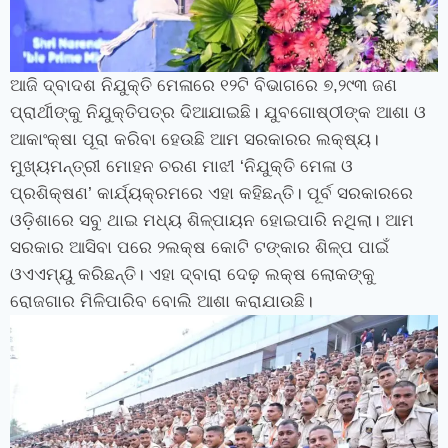
ଆଜି ଦ୍ବାଦଶ ନିଯୁକ୍ତି ମେଳାରେ ୧୨ଟି ବିଭାଗରେ ୭,୨୯୩ ଜଣ
ପ୍ରାର୍ଥୀଙ୍କୁ ନିଯୁକ୍ତିପତ୍ର ଦିଆଯାଇଛି। ଯୁବଗୋଷ୍ଠୀଙ୍କ ଆଶା ଓ
ଆକାଂକ୍ଷା ପୂରା କରିବା ହେଉଛି ଆମ ସରକାରର ଲକ୍ଷ୍ୟ।
ମୁଖ୍ୟମନ୍ତ୍ରୀ ‌ମୋହନ ଚରଣ ମାଝୀ ‘ନିଯୁକ୍ତି ମେଳା ଓ
ପ୍ରଶିକ୍ଷଣ’ କାର୍ଯ୍ୟକ୍ରମରେ ଏହା କହିଛନ୍ତି। ପୂର୍ବ ସରକାରରେ
ଓଡ଼ିଶାରେ ସବୁ ଥାଇ ମଧ୍ୟ ଶିଳ୍ପାୟନ ହୋଇପାରି ନଥିଲା। ଆମ
ସରକାର ଆସିବା ପରେ ୨ଲକ୍ଷ କୋଟି ଟଙ୍କାର ଶିଳ୍ପ ପାଇଁ
ଓଏଏମ୍‌ୟୁ କରିଛନ୍ତି। ଏହା ଦ୍ବାରା ଦେଢ଼ ଲକ୍ଷ ଲୋକଙ୍କୁ
ରୋଜଗାର ମିଳିପାରିବ ବୋଲି ଆଶା କରାଯାଉଛି।