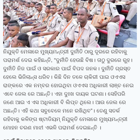
ନିଯୁକ୍ତି ମେଳାରେ ମୁଖ୍ୟମନ୍ତ୍ରୀ ଦୁର୍ନୀତି ଠାରୁ ଦୂରରେ ରହିବାକୁ
ପରାମର୍ଶ ଦେଇ କହିଛନ୍ତି, “ଦୁର୍ନୀତି ହେଉଛି ବିଷ। ତାଠୁ ଦୁରରେ ରୁହ।
ଦୁର୍ନୀତି ନିଜ ପାଇଁ ଓ ସରକାର ପାଇଁ ବିପଦ ଜନକ। ଦୁର୍ନୀତି ଗ୍ରସ୍ତ
ହେଲେ ଭିଜିଲାନ୍ସ ଧରିବ। କିଛି ଦିନ ତଳେ ଚାକିରୀ ପାଇ ଓଏଏସ
ରାଙ୍କରେ ଏକ ନମ୍ବର ହୋଇଥିବା ଓଏଏସ ଅଧିକାରୀ ଲାଞ୍ଚ ନେଇ
ଏବେ ଜେଲ ରେ ଅଛନ୍ତି। ଏହା ଦୁଃଖ ଦାୟକ ଘଟଣା। ସେହିପରି
ଜଣେ ଆଇ ଏ ଏସ ଅଧିକାରୀ ବି ଲିପ୍ତ ଥିଲେ। ଆଉ ଜେଲ ରେ
ଅଛନ୍ତି। ଏହି କଥା ସବୁବେଳେ ମନେ ରଖିଥିବ”। ତେଣୁ ସତର୍କ
ରହିବାକୁ କଳିଙ୍ଗ ଷ୍ଟାଡିୟମ୍ ନିଯୁକ୍ତି ମେଳାରେ ମୁଖ୍ୟମନ୍ତ୍ରୀ
ମୋହନ ଚରଣ ମାଝୀ ଏଭଳି ପରାମର୍ଶ ଦେଇଛନ୍ତି ।