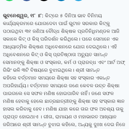
ଭୁବନେଶ୍ୱର
,
୧୮ ।୮:
କିଟ୍‌ରେ ୫ ଦିନିଆ ଭାବ ବିନିମୟ
କାର୍ଯ୍ୟକ୍ରମରେ ଯୋଗଦେବା ପାଇଁ ଭୁଟାନ ସରକାର କିଟ୍‌କୁ
ପଠାଇଥିବା ୩୧ ଜଣିଆ ବୌଦ୍ଧ ଶିକ୍ଷକ ପ୍ରତିନିଧିମଣ୍ଡଳ ଆଜି
ସକାଳେ କିଟ୍ ଓ କିସ୍ ପରିଦର୍ଶନ କରିଥିଲେ। ପରେ ସେମାନେ ଏକ
ଆଧ୍ୟାତ୍ମିକ ଶିକ୍ଷଣ ଅଧିବେଶନରେ ଯୋଗ ଦେଇଥିଲେ। ଏହି
ଅଧିବେଶନରେ କିଟ୍ ଓ କିସ୍ ପ୍ରତିଷ୍ଠାତା ଅଚ୍ୟୁତ ସାମନ୍ତ
ସେମାନଙ୍କୁ ଶିକ୍ଷା ଓ ସଂସ୍କାର
,
କର୍ମ ଓ ପ୍ରାରବ୍ଧ ଏବଂ ଆର୍ଟ ଅଫ୍
ଗିଭିଂ ଭଳି ୩ଟି ବିଷୟରେ ବୁଝାଇଥିଲେ। ଶ୍ରୀ ସାମନ୍ତ
କହିଲେ
ବର୍ତ୍ତ
ମାନ ସମୟରେ ଶିକ୍ଷା ସହ ସଂସ୍କାର ଏକାନ୍ତ
ଅପରିହାର୍ଯ୍ୟ। ବର୍ତ୍ତମାନ ସମୟରେ ଜଣେ କେବଳ ଉଚ୍ଚ ଶିକ୍ଷା
ପାଇଗଲେ ସେ ସଫଳ ମଣିଷ ହୋଇପାରିବ ନାହିଁ। ଜଣେ ସଫଳ
ମଣିଷ ହେବାକୁ ହେଲେ ଛାତ୍ରଛାତ୍ରୀଙ୍କୁ ଶିକ୍ଷା ସହ ସଂସ୍କାର ଜ୍ଞାନ
ହାସଲ କରିବାକୁ ହେବ। ମଣିଷ ଯାହା କରେ ତାର ଫଳ ଅବଶ୍ୟ ତାକୁ
ପ୍ରାପ୍ତ ହୋଇଥାଏ । ଗୀତା
,
ରାମାୟଣ ଓ ମହାଭାରତ ଆଖ୍ୟାନ
ଜରିଆରେ ଶ୍ରୀ ସାମନ୍ତ ବୁଝାଇ କହିଲେ
,
ଅନ୍ୟକୁ ଦୁଃଖ ଦେଇ ନିଜେ