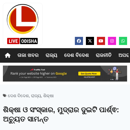
ତାଜା ଖବର
ରାଜ୍ୟ
ଦେଶ ବିଦେଶ
ରାଜନୀତି
ଅପର
ଦେଶ ବିଦେଶ
,
ରାଜ୍ୟ
,
ଶିକ୍ଷା
ଶିକ୍ଷା ଓ ସଂସ୍କାର, ମୁଦ୍ରାର ଦୁଇଟି ପାର୍ଶ୍ଵ:
ଅଚ୍ୟୁତ ସାମନ୍ତ