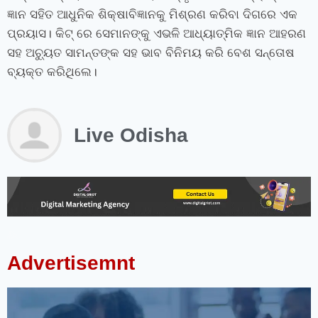
ଜ୍ଞାନ ସହିତ ଆଧୁନିକ ଶିକ୍ଷାବିଜ୍ଞାନକୁ ମିଶ୍ରଣ କରିବା ଦିଗରେ ଏକ
ପ୍ରୟାସ। କିଟ୍ ରେ ସେମାନଙ୍କୁ ଏଭଳି ଆଧ୍ୟାତ୍ମିକ ଜ୍ଞାନ ଆହରଣ
ସହ ଅଚ୍ୟୁତ ସାମନ୍ତଙ୍କ ସହ ଭାବ ବିନିମୟ କରି ବେଶ ସନ୍ତୋଷ
ବ୍ୟକ୍ତ କରିଥିଲେ।
Live Odisha
instagram bio for boys stylish font
instagram vip bio
instagram stylish bio
stylish bio for instagram
sanskrit bio for instagram
instagram bio in punjabi
instagram bio in hindi
rajput bio for instagram
facebook page name ideas
facebook status in hindi
Advertisemnt