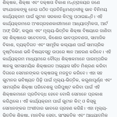
ଶିକ୍ଷକ
,
ଶିକ୍ଷା ଏବଂ ଦକ୍ଷତା ବିକାଶ ମନ୍ତ୍ରାଳୟର ଜଣେ
ସଂଯୋଜକଙ୍କୁ ନେଇ ଗଠିତ ପ୍ରତିନିଧିମଣ୍ଡଳୀକୁ ଭାବ ବିନିମୟ
କାର୍ଯ୍ୟକ୍ରମ ପାଇଁ ଭୁଟାନ ସରକାର କିଟ୍‌କୁ ପଠାଇଛନ୍ତି। ଏହି
କାର୍ଯ୍ୟକ୍ରମରେ ଅଂଶଗ୍ରହଣକାରୀମାନେ ଆଧ୍ୟାତ୍ମିକତା
,
ଆର୍ଟ
ଅଫ୍ ଗିଭିଂ
,
କରୁଣା ଏବଂ ମୂଲ୍ୟ-ଭିତ୍ତିକ ଶିକ୍ଷା ବିଷୟରେ ଜାଣିବା
ସହ ଶିକ୍ଷାରେ ସଚେତନତା
,
କିଶୋର ଭାବପ୍ରବଣତା
,
ସାମାଜିକ
ବିକାଶ
,
ବ୍ୟକ୍ତିଗତ ଏବଂ ସାମୂହିକ କଲ୍ୟାଣ ପାଇଁ ସାମଗ୍ରିକ
ଦୃଷ୍ଟିକୋଣ ଭଳି ବିଷୟବସ୍ତୁ ଉପରେ ଜ୍ଞାନ ଆହରଣ କରିବେ। ଏହି
କାର୍ଯ୍ୟକ୍ରମ ମାଧ୍ୟମରେ ବୌଦ୍ଧ ଶିକ୍ଷକମାନେ ପାରମ୍ପରିକ
ଜ୍ଞାନକୁ ସମସାମୟିକ ଶିକ୍ଷାଗତ ଅଭ୍ୟାସ ସହିତ ମିଶ୍ରଣ କରିବା
ଦିଗରେ ସେମାନଙ୍କର ଦକ୍ଷତାକୁ ମଜବୁତ କରିବେ। ଏହା ସହ
ଭୁଟାନର ଭବିଷ୍ୟତ ପିଢ଼ି ପାଇଁ ମୂଲ୍ୟ-ଭିତ୍ତିକ
,
କରୁଣାପୂର୍ଣ୍ଣ ଏବଂ
ସାମଗ୍ରିକ ଶିକ୍ଷା ପରିବେଶକୁ ପରିପୁଷ୍ଟ କରିବା ପାଇଁ ଏହି
ଶିକ୍ଷକମାନେ ପ୍ରତିବଦ୍ଧ ହେବେ ବୋଲି ସେମାନେ ପ୍ରକାଶ
କରିଥିଲେ। ଏହି କାର୍ଯ୍ୟକ୍ରମ ପାଇଁ ଭୁଟାନ କିଟ୍ ଓ କିସ୍‌କୁ
ସେମାନଙ୍କର ଅଂଶୀଦାର ଭାବରେ ଗ୍ରହଣ କରିଛି। ଏହା ମୂଲ୍ୟ-
ଭିତ୍ତିକ ଶିକ୍ଷା
,
ମାନବିକ ସେବା
,
ସାଂସ୍କୃତିକ ଏବଂ ଆଧ୍ୟାତ୍ମିକ