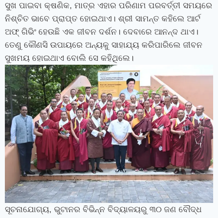
ସୁଖ ପାଇବା କ୍ଷଣିକ
,
ମାତ୍ର ଏହାର ପରିଣାମ ପରବର୍ତ୍ତୀ ସମୟରେ
ନିଶ୍ଚିତ ଭାବେ ପ୍ରାପ୍ତ ହୋଇଥାଏ। ଶ୍ରୀ ସାମନ୍ତ କହିଲେ ଆର୍ଟ
ଅଫ୍ ଗିଭିଂ ହେଉଛି ଏକ ଜୀବନ ଦର୍ଶନ। ଦେବାରେ ଆନନ୍ଦ ଥାଏ।
ତେଣୁ କୌଣସି ଉପାୟରେ ଅନ୍ୟକୁ ସାହାଯ୍ୟ କରିପାରିଲେ ଜୀବନ
ସୁଖମୟ ହୋଇଥାଏ ବୋଲି ସେ କହିଥିଲେ।
ସୂଚନାଯୋଗ୍ୟ
,
ଭୁଟାନର ବିଭିନ୍ନ ବିଦ୍ୟାଳୟରୁ ୩୦ ଜଣ ବୌଦ୍ଧ