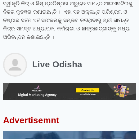
ସ୍ୱୀକୃତି କିଟ୍‍ ଓ କିସ୍‍ ପ୍ରତିଷ୍ଠତା ଅଚ୍ୟୁତ ସାମନ୍ତ ଆଇଏସଟିଇକୁ
ନିଜର କୃତଜ୍ଞତା ଜଣାଇଛନ୍ତି । ଏହା ସହ ଅକ୍ଳାନ୍ତ ପରିଶ୍ରମ ଓ
ନିଷ୍ଠାର ସହିତ ଏହି ସଫଳତାକୁ ସମ୍ଭବ କରିଥିବାରୁ ଶ୍ରୀ ସାମନ୍ତ
କିଟ୍‍ର ସମସ୍ତ ଅଧ୍ୟାପକ, କର୍ମଚାରୀ ଓ ଛାତ୍ରଛାତ୍ରୀଙ୍କୁ ମଧ୍ୟ
ଅଭିନନ୍ଦନ ଜଣାଇଛନ୍ତି ।
Live Odisha
instagram bio for boys stylish font
instagram vip bio
instagram stylish bio
stylish bio for instagram
sanskrit bio for instagram
instagram bio in punjabi
instagram bio in hindi
rajput bio for instagram
facebook page name ideas
facebook status in hindi
Advertisemnt