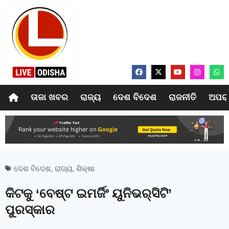
ତାଜା ଖବର
ରାଜ୍ୟ
ଦେଶ ବିଦେଶ
ରାଜନୀତି
ଅପର
ଦେଶ ବିଦେଶ
,
ରାଜ୍ୟ
,
ଶିକ୍ଷା
କିଟକୁ ‘ବେଷ୍ଟ ଇମର୍ଜିଂ ୟୁନିଭର୍‍ସିଟି’
ପୁରସ୍କାର