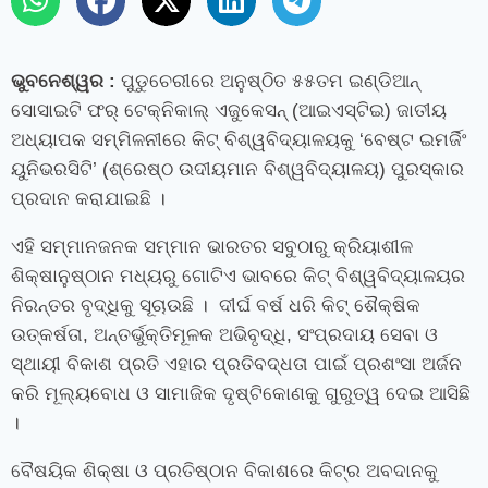
ଭୁବନେଶ୍ୱର :
ପୁଡୁଚେରୀରେ ଅନୁଷ୍ଠିତ ୫୫ତମ ଇଣ୍ଡିଆନ୍
ସୋସାଇଟି ଫର୍‍ ଟେକ୍ନିକାଲ୍ ଏଜୁକେସନ୍ (ଆଇଏସ୍‍ଟିଇ) ଜାତୀୟ
ଅଧ୍ୟାପକ ସମ୍ମିଳନୀରେ କିଟ୍‍ ବିଶ୍ୱବିଦ୍ୟାଳୟକୁ ‘ବେଷ୍ଟ ଇମର୍ଜିଂ
ୟୁନିଭରସିଟି’ (ଶ୍ରେଷ୍ଠ ଉଦୀୟମାନ ବିଶ୍ୱବିଦ୍ୟାଳୟ) ପୁରସ୍କାର
ପ୍ରଦାନ କରାଯାଇଛି ।
ଏହି ସମ୍ମାନଜନକ ସମ୍ମାନ ଭାରତର ସବୁଠାରୁ କ୍ରିୟାଶୀଳ
ଶିକ୍ଷାନୁଷ୍ଠାନ ମଧ୍ୟରୁ ଗୋଟିଏ ଭାବରେ କିଟ୍‍ ବିଶ୍ୱବିଦ୍ୟାଳୟର
ନିରନ୍ତର ବୃଦ୍ଧିକୁ ସୂଚାଉଛି । ଦୀର୍ଘ ବର୍ଷ ଧରି କିଟ୍‍ ଶୈକ୍ଷିକ
ଉତ୍କର୍ଷତା, ଅନ୍ତର୍ଭୁକ୍ତିମୂଳକ ଅଭିବୃଦ୍ଧି, ସଂପ୍ରଦାୟ ସେବା ଓ
ସ୍ଥାୟୀ ବିକାଶ ପ୍ରତି ଏହାର ପ୍ରତିବଦ୍ଧତା ପାଇଁ ପ୍ରଶଂସା ଅର୍ଜନ
କରି ମୂଲ୍ୟବୋଧ ଓ ସାମାଜିକ ଦୃଷ୍ଟିକୋଣକୁ ଗୁରୁତ୍ୱ ଦେଇ ଆସିଛି
।
ବୈଷୟିକ ଶିକ୍ଷା ଓ ପ୍ରତିଷ୍ଠାନ ବିକାଶରେ କିଟ୍‍ର ଅବଦାନକୁ