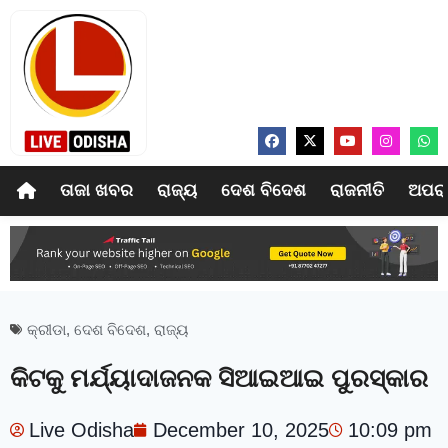
ତାଜା ଖବର
ରାଜ୍ୟ
ଦେଶ ବିଦେଶ
ରାଜନୀତି
ଅପର
କ୍ରୀଡା
,
ଦେଶ ବିଦେଶ
,
ରାଜ୍ୟ
କିଟକୁ ମର୍ଯ୍ୟାଦାଜନକ ସିଆଇଆଇ ପୁରସ୍କାର
Live Odisha
December 10, 2025
10:09 pm