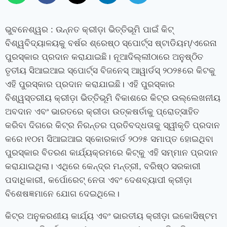
ଭୁବନେଶ୍ୱର
: ଉନ୍ନତ କ୍ରୀଡ଼ା ଭିତ୍ତିଭୂମି ପାଇଁ କିଟ୍‍
ବିଶ୍ୱବିଦ୍ୟାଳୟକୁ ବର୍ଷର ଶ୍ରେଷ୍ଠ ସ୍ପୋର୍ଟ୍ସ ଷ୍ଟାଡିୟମ୍‌/ଏରେନା
ପୁରସ୍କାର ପ୍ରଦାନ କରାଯାଇଛି। ନୂଆଦିଲ୍ଲୀଠାରେ ଅନୁଷ୍ଠିତ
ତୃତୀୟ ସିଆଇଆଇ ସ୍ପୋର୍ଟ୍ସ ବିଜନେସ୍ ଆୱାର୍ଡସ୍ ୨୦୨୫ରେ କିଟକୁ
ଏହି ପୁରସ୍କାର ପ୍ରଦାନ କରାଯାଇଛି। ଏହି ପୁରସ୍କାର
ବିଶ୍ୱସ୍ତରୀୟ କ୍ରୀଡ଼ା ଭିତ୍ତିଭୂମି ବିକାଶରେ କିଟ୍‍ର ଉଲ୍ଲେଖନୀୟ
ଅବଦାନ ଏବଂ ଭାରତରେ କ୍ରୀଡା ଉତ୍କଷର୍ତାକୁ ପ୍ରୋତ୍ସାହିତ
କରିବା ଦିଗରେ କିଟ୍‍ର ନିରନ୍ତର ପ୍ରତିବଦ୍ଧତାକୁ ସ୍ୱୀକୃତି ପ୍ରଦାନ
କରେ।
୧୦ମ ସିଆଇଆଇ ସ୍କୋରକାର୍ଡ ୨୦୨୫ ସମାପ୍ତ ହୋଇଥିବା
ପୁରସ୍କାର ବିତରଣ କାର୍ଯ୍ୟକ୍ରମରେ କିଟ୍‍କୁ ଏହି ସମ୍ମାନ ପ୍ରଦାନ
କରାଯାଇଥିଲା। ଏଥିରେ କେନ୍ଦ୍ର ମନ୍ତ୍ରୀ
,
ବରିଷ୍ଠ ସରକାରୀ
ପଦାଧିକାରୀ
,
କର୍ପୋରେଟ୍ ନେତା ଏବଂ ଦେଶବ୍ୟାପୀ କ୍ରୀଡ଼ା
ବିଶେଷଜ୍ଞମାନେ ଯୋଗ ଦେଇଥିଲେ।
କିଟ୍‍ର ଅନୁକରଣୀୟ କାର୍ଯ୍ୟ ଏବଂ ଭାରତୀୟ କ୍ରୀଡ଼ା ଇକୋସିଷ୍ଟମ