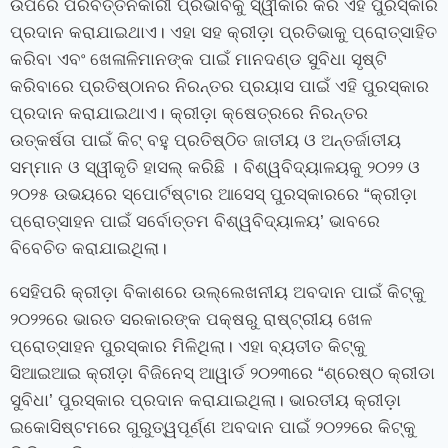
ଉପରେ ପରିବର୍ତ୍ତନକାରୀ ପ୍ରଭାବକୁ ସ୍ୱୀକାର କରି ଏହି ପୁରସ୍କାର
ପ୍ରଦାନ କରାଯାଇଥାଏ। ଏହା ସହ କ୍ରୀଡ଼ା ପ୍ରତିଭାକୁ ପ୍ରୋତ୍ସାହିତ
କରିବା ଏବଂ ଖେଳାଳିମାନଙ୍କ ପାଇଁ ମାନଦଣ୍ଡ ସୁବିଧା ସୃଷ୍ଟି
କରିବାରେ ପ୍ରତିଷ୍ଠାନର ନିରନ୍ତର ପ୍ରୟାସ ପାଇଁ ଏହି ପୁରସ୍କାର
ପ୍ରଦାନ କରାଯାଇଥାଏ।
କ୍ରୀଡ଼ା କ୍ଷେତ୍ରରେ ନିରନ୍ତର
ଉତ୍କର୍ଷତା ପାଇଁ କିଟ୍‍ ବହୁ ପ୍ରତିଷ୍ଠିତ ଜାତୀୟ ଓ ଅନ୍ତର୍ଜାତୀୟ
ସମ୍ମାନ ଓ ସ୍ୱୀକୃତି ହାସଲ୍‍ କରିଛି । ବିଶ୍ୱବିଦ୍ୟାଳୟକୁ ୨୦୨୨ ଓ
୨୦୨୫ ଉଭୟରେ ସ୍ପୋର୍ଟଷ୍ଟାର ଆସେସ୍ ପୁରସ୍କାରରେ
“
କ୍ରୀଡ଼ା
ପ୍ରୋତ୍ସାହନ ପାଇଁ ସର୍ବୋତ୍ତମ ବିଶ୍ୱବିଦ୍ୟାଳୟ’ ଭାବରେ
ବିବେଚିତ କରାଯାଇଥିଲା।
ସେହିପରି କ୍ରୀଡ଼ା ବିକାଶରେ ଉଲ୍ଲେଖନୀୟ ଅବଦାନ ପାଇଁ କିଟ୍‍କୁ
୨୦୨୨ରେ ଭାରତ ସରକାରଙ୍କ ପକ୍ଷରୁ ରାଷ୍ଟ୍ରୀୟ ଖେଳ
ପ୍ରୋତ୍ସାହନ ପୁରସ୍କାର ମିଳିଥିଲା। ଏହା ବ୍ୟତୀତ କିଟ୍‍କୁ
ସିଆଇଆଇ କ୍ରୀଡ଼ା ବିଜିନେସ୍‍ ଆୱାର୍ଡ ୨୦୨୩ରେ
“
ଶ୍ରେଷ୍ଠ କ୍ରୀଡା
ସୁବିଧା’ ପୁରସ୍କାର ପ୍ରଦାନ କରାଯାଇଥିଲା। ଭାରତୀୟ କ୍ରୀଡ଼ା
ଇକୋସିଷ୍ଟମରେ ଗୁରୁତ୍ୱପୂର୍ଣ୍ଣ ଅବଦାନ ପାଇଁ ୨୦୨୨ରେ କିଟ୍‍କୁ