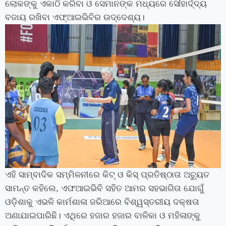
ଲୋକଙ୍କୁ ଏକାଠି କରିବା ଓ ସେମାନଙ୍କ ମଧ୍ୟରେ ସୌହାର୍ଦ୍ଦ୍ୟ
ବଜାୟ ରଖିବା ଏଫ୍‍ଆଇଭିବିର ଉଦ୍ଦେଶ୍ୟ।
ଏହି ସାମ୍ବାଦିକ ସମ୍ମିଳନୀରେ କିଟ୍‍ ଓ କିସ୍‍ ପ୍ରତିଷ୍ଠାତା ଅଚ୍ୟୁତ
ସାମନ୍ତ କହିଲେ
,
ଏଫଆଇଭିବି ସହିତ ଆମର ସହଭାଗିତା ଯୋଗୁଁ
ଓଡ଼ିଶାକୁ ଏଭଳି କାର୍ମଶାଳା ଜରିଆରେ ବିଶ୍ୱସ୍ତରୀୟ ଦକ୍ଷତା
ଅଣାଯାଇପାରିଛି। ଏଥିରେ ହଜାର ହଜାର ବାଳିକା ଓ ମହିଳାଙ୍କୁ