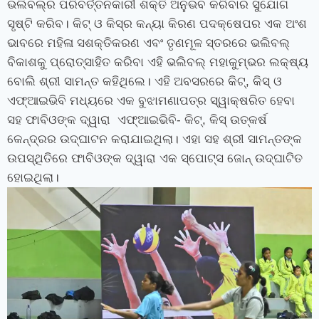
ଭଲିବଲ୍‌ର ପରିବର୍ତ୍ତନକାରୀ ଶକ୍ତି ଅନୁଭବ କରିବାର ସୁଯୋଗ
ସୃଷ୍ଟି କରିବ। କିଟ୍‍ ଓ କିସ୍‍ର କନ୍ୟା କିରଣ ପଦକ୍ଷେପର ଏକ ଅଂଶ
ଭାବରେ ମହିଳା ସଶକ୍ତିକରଣ ଏବଂ ତୃଣମୂଳ ସ୍ତରରେ ଭଲିବଲ୍
ବିକାଶକୁ ପ୍ରୋତ୍ସାହିତ କରିବା ଏହି ଭଲିବଲ୍‍ ମହାକୁମ୍ଭର ଲକ୍ଷ୍ୟ
ବୋଲି ଶ୍ରୀ ସାମନ୍ତ କହିଥିଲେ।
ଏହି ଅବସରରେ କିଟ୍‍
,
କିସ୍‍ ଓ
ଏଫ୍‍ଆଇଭିବି ମଧ୍ୟରେ ଏକ ବୁଝାମଣାପତ୍ର ସ୍ୱାକ୍ଷରିତ ହେବା
ସହ ଫାବିଓଙ୍କ ଦ୍ୱାରା ଏଫ୍‍ଆଇଭିବି- କିଟ୍‍
,
କିସ୍‍ ଉତ୍କର୍ଷ
କେନ୍ଦ୍ରର ଉଦ୍‍ଘାଟନ କରାଯାଇଥିଲା। ଏହା ସହ ଶ୍ରୀ ସାମନ୍ତଙ୍କ
ଉପସ୍ଥିତିରେ ଫାବିଓଙ୍କ ଦ୍ୱାରା ଏକ ସ୍ପୋଟ୍‍ସ ଜୋନ୍‍ ଉଦ୍‍ଘାଟିତ
ହୋଇଥିଲା।