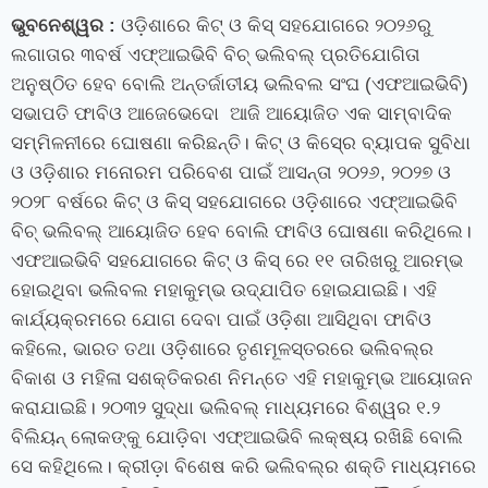
ଭୁବନେଶ୍ୱର
:
ଓଡ଼ିଶାରେ କିଟ୍‍ ଓ କିସ୍‍ ସହଯୋଗରେ ୨୦୨୬ରୁ
ଲଗାତାର ୩ବର୍ଷ ଏଫ୍‍ଆଇଭିବି ବିଚ୍‍ ଭଲିବଲ୍‍ ପ୍ରତିଯୋଗିତା
ଅନୁଷ୍ଠିତ ହେବ ବୋଲି ଅନ୍ତର୍ଜାତୀୟ ଭଲିବଲ ସଂଘ (ଏଫଆଇଭିବି)
ସଭାପତି ଫାବିଓ ଆଜେଭେଦୋ ଆଜି ଆୟୋଜିତ ଏକ ସାମ୍ବାଦିକ
ସମ୍ମିଳନୀରେ ଘୋଷଣା କରିଛନ୍ତି। କିଟ୍‍ ଓ କିସ୍‍ରେ ବ୍ୟାପକ ସୁବିଧା
ଓ ଓଡ଼ିଶାର ମନୋରମ ପରିବେଶ ପାଇଁ ଆସନ୍ତା ୨୦୨୬
,
୨୦୨୭ ଓ
୨୦୨୮ ବର୍ଷରେ କିଟ୍‍ ଓ କିସ୍‍ ସହଯୋଗରେ ଓଡ଼ିଶାରେ ଏଫ୍‍ଆଇଭିବି
ବିଚ୍‍ ଭଲିବଲ୍‍ ଆୟୋଜିତ ହେବ ବୋଲି ଫାବିଓ ଘୋଷଣା କରିଥିଲେ।
ଏଫଆଇଭିବି ସହଯୋଗରେ କିଟ୍‍ ଓ କିସ୍‍
ରେ
୧୧ ତାରିଖରୁ ଆରମ୍ଭ
ହୋଇଥିବା ଭଲିବଲ ମହାକୁମ୍ଭ ଉଦ୍‍ଯାପିତ ହୋଇଯାଇଛି। ଏହି
କାର୍ଯ୍ୟକ୍ରମରେ ଯୋଗ ଦେବା ପାଇଁ ଓଡ଼ିଶା ଆସିଥିବା ଫାବିଓ
କହିଲେ
,
ଭାରତ ତଥା ଓଡ଼ିଶାରେ ତୃଣମୂଳସ୍ତରରେ ଭଲିବଲ୍‍ର
ବିକାଶ ଓ ମହିଳା ସଶକ୍ତିକରଣ ନିମନ୍ତେ ଏହି ମହାକୁମ୍ଭ ଆୟୋଜନ
କରାଯାଇଛି। ୨୦୩୨ ସୁଦ୍ଧା ଭଲିବଲ୍‍ ମାଧ୍ୟମରେ ବିଶ୍ୱର ୧.୨
ବିଲିୟନ୍‍ ଲୋକଙ୍କୁ ଯୋଡ଼ିବା ଏଫ୍‍ଆଇଭିବି ଲକ୍ଷ୍ୟ ରଖିଛି ବୋଲି
ସେ କହିଥିଲେ। କ୍ରୀଡ଼ା ବିଶେଷ କରି ଭଲିବଲ୍‍ର ଶକ୍ତି ମାଧ୍ୟମରେ