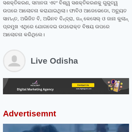
ସଶକ୍ତିକରଣ
,
ସମାନତା ଏବଂ ବିଶ୍ୱ ସଶକ୍ତିକରଣକୁ ଗୁରୁତ୍ୱ
ଉପରେ ଆଲୋଚନା କରାଯାଇଥିଲା। ଫାବିଓ ଆଜେଭେଡୋ
,
ଅଚ୍ୟୁତ
ସାମନ୍ତ
,
ଅଭିଜିତ ବି
,
ଅଭିନବ ବିନ୍ଦ୍ରା
,
ଜନ୍‍ କେସେଲ୍‍ ଓ ଜାନା କୁଲାନ୍‍
ପ୍ରମୁଖ ଏଥିରେ ଯୋଗଦେଇ ଉପରୋକ୍ତ ବିଷୟ ଉପରେ
ଆଲୋଚନା କରିଥିଲେ।
Live Odisha
instagram bio for boys stylish font
instagram vip bio
instagram stylish bio
stylish bio for instagram
sanskrit bio for instagram
instagram bio in punjabi
instagram bio in hindi
rajput bio for instagram
facebook page name ideas
facebook status in hindi
Advertisemnt