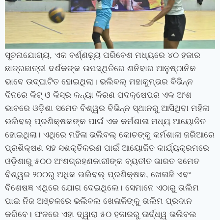
ସୂଚନାଯୋଗ୍ୟ
,
ଏକ ବର୍ଣ୍ଣଢ଼୍ୟ ପରିବେଶ ମଧ୍ୟରେ ୪୦ ହଜାର
ଛାତ୍ରଛାତ୍ରୀ ଦର୍ଶକଙ୍କ ଉପସ୍ଥିତିରେ ଶନିବାର ଆନୁଷ୍ଠାନିକ
ଭାବେ ଉଦ୍‌ଘାଟିତ ହୋଇଥିଲା। ଭଲିବଲ୍‍ ମହାକୁମ୍ଭର ବିଭିନ୍ନ
ଦିନରେ କିଟ୍‍ ଓ କିସ୍‍ର କନ୍ୟା କିରଣ ପଦକ୍ଷେପର ଏକ ଅଂଶ
ଭାବରେ ଓଡ଼ିଶା ସମେତ ବିଶ୍ୱର ବିଭିନ୍ନ ସ୍ଥାନରୁ ଆସିଥିବା ମହିଳା
ଭଲିବଲ୍ ପ୍ରଶିକ୍ଷକଙ୍କ ପାଇଁ ଏକ କର୍ମଶାଳା ମଧ୍ୟ ଆୟୋଜିତ
ହୋଇଥିଲା। ଏଥିରେ ମହିଳା ଭଲିବଲ୍ କୋଚଙ୍କୁ କର୍ମଶାଳା ଜରିଆରେ
ପ୍ରଶିକ୍ଷଣ ସହ ସଶକ୍ତିକରଣ ପାଇଁ ଆୟୋଜିତ କାର୍ଯ୍ୟକ୍ରମରେ
ଓଡ଼ିଶାରୁ ୫୦୦ ଅଂଶଗ୍ରହଣକାରୀଙ୍କ ବ୍ୟତୀତ ଭାରତ ସମେତ
ବିଶ୍ୱର ୨୦୦ରୁ ଅଧିକ ଭଲିବଲ୍ ପ୍ରଶିକ୍ଷକ
,
ଖେଳାଳି ଏବଂ
ବିଶେଷଜ୍ଞ ଏଥିରେ ଯୋଗ ଦେଇଥିଲେ। ସେମାନେ ଏଠାରୁ ତାଲିମ
ପାଇ ନିଜ ଅଞ୍ଚଳରେ ଭଲିବଲ ଖେଳାଳିଙ୍କୁ ତାଲିମ ପ୍ରଦାନ
କରିବେ। ଫଳରେ ଏହା ଦ୍ୱାରା ୫୦ ହଜାରରୁ ଊର୍ଦ୍ଧ୍ୱ ଭଲିବଲ