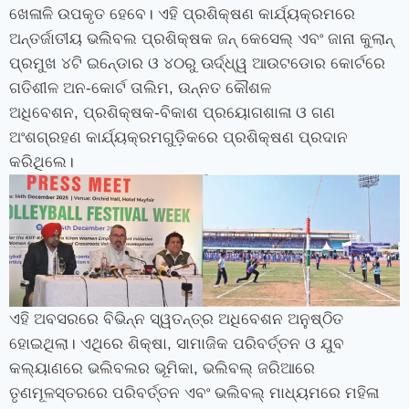
ଖେଳାଳି ଉପକୃତ ହେବେ। ଏହି ପ୍ରଶିକ୍ଷଣ କାର୍ଯ୍ୟକ୍ରମରେ
ଅନ୍ତର୍ଜାତୀୟ ଭଲିବଲ ପ୍ରଶିକ୍ଷକ ଜନ୍ କେସେଲ୍ ଏବଂ ଜାନା କୁଲାନ୍
ପ୍ରମୁଖ ୪ଟି ଇନ୍‍ଡୋର ଓ ୪୦ରୁ ଊର୍ଦ୍ଧ୍ୱ ଆଉଟଡୋର କୋର୍ଟରେ
ଗତିଶୀଳ ଅନ-କୋର୍ଟ ତାଲିମ
,
ଉନ୍ନତ କୌଶଳ
ଅଧିବେଶନ
,
ପ୍ରଶିକ୍ଷକ-ବିକାଶ ପ୍ରୟୋଗଶାଳା ଓ ଗଣ
ଅଂଶଗ୍ରହଣ କାର୍ଯ୍ୟକ୍ରମଗୁଡ଼ିକରେ ପ୍ରଶିକ୍ଷଣ ପ୍ରଦାନ
କରିଥିଲେ।
ଏହି ଅବସରରେ ବିଭିନ୍ନ ସ୍ୱତନ୍ତ୍ର ଅଧିବେଶନ ଅନୁଷ୍ଠିତ
ହୋଇଥିଲା। ଏଥିରେ ଶିକ୍ଷା
,
ସାମାଜିକ ପରିବର୍ତ୍ତନ ଓ ଯୁବ
କଲ୍ୟାଣରେ ଭଲିବଲର ଭୂମିକା
,
ଭଲିବଲ୍‍ ଜରିଆରେ
ତୃଣମୂଳସ୍ତରରେ ପରିବର୍ତ୍ତନ ଏବଂ ଭଲିବଲ୍ ମାଧ୍ୟମରେ ମହିଳା