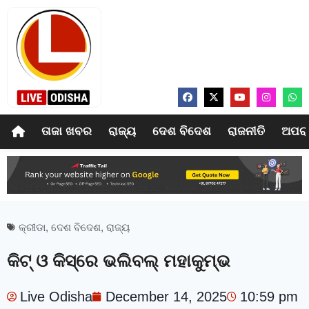
ତାଜା ଖବର
ରାଜ୍ୟ
ଦେଶ ବିଦେଶ
ରାଜନୀତି
ଅପର
କ୍ରୀଡା
,
ଦେଶ ବିଦେଶ
,
ରାଜ୍ୟ
କିଟ୍ ଓ କିସ୍‌ରେ ଭଲିବଲ୍ ମହାକୁମ୍ଭ
Live Odisha
December 14, 2025
10:59 pm