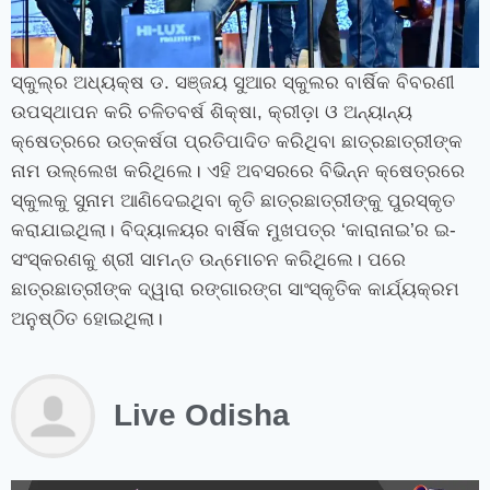
ସ୍କୁଲ୍‍ର ଅଧ୍ୟକ୍ଷ ଡ. ସଞ୍ଜୟ ସୁଆର ସ୍କୁଲର ବାର୍ଷିକ ବିବରଣୀ
ଉପସ୍ଥାପନ କରି ଚଳିତବର୍ଷ ଶିକ୍ଷା
,
କ୍ରୀଡ଼ା ଓ ଅନ୍ୟାନ୍ୟ
କ୍ଷେତ୍ରରେ ଉତ୍କର୍ଷତା ପ୍ରତିପାଦିତ କରିଥିବା ଛାତ୍ରଛାତ୍ରୀଙ୍କ
ନାମ ଉଲ୍ଲେଖ କରିଥିଲେ। ଏହି ଅବସରରେ ବିଭିନ୍ନ କ୍ଷେତ୍ରରେ
ସ୍କୁଲକୁ ସୁନାମ ଆଣିଦେଇଥିବା କୃତି ଛାତ୍ରଛାତ୍ରୀଙ୍କୁ ପୁରସ୍କୃତ
କରାଯାଇଥିଲା। ବିଦ୍ୟାଳୟର ବାର୍ଷିକ ମୁଖପତ୍ର ‘କାରାନାଇ’ର ଇ-
ସଂସ୍କରଣକୁ ଶ୍ରୀ ସାମନ୍ତ ଉନ୍ମୋଚନ କରିଥିଲେ। ପରେ
ଛାତ୍ରଛାତ୍ରୀଙ୍କ ଦ୍ୱାରା ରଙ୍ଗାରଙ୍ଗ ସାଂସ୍କୃତିକ କାର୍ଯ୍ୟକ୍ରମ
ଅନୁଷ୍ଠିତ ହୋଇଥିଲା।
Live Odisha