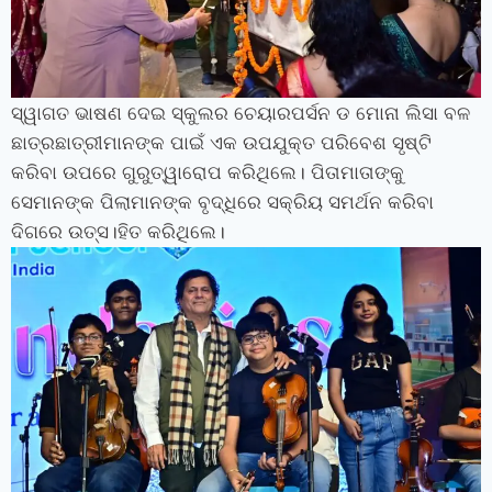
ସ୍ୱାଗତ ଭାଷଣ ଦେଇ ସ୍କୁଲର ଚେୟାରପର୍ସନ ଡ ମୋନା ଲିସା ବଳ
ଛାତ୍ରଛାତ୍ରୀମାନଙ୍କ ପାଇଁ ଏକ ଉପଯୁକ୍ତ ପରିବେଶ ସୃଷ୍ଟି
କରିବା ଉପରେ ଗୁରୁତ୍ୱାରୋପ କରିଥିଲେ। ପିତାମାତାଙ୍କୁ
ସେମାନଙ୍କ ପିଲାମାନଙ୍କ ବୃଦ୍ଧିରେ ସକ୍ରିୟ ସମର୍ଥନ କରିବା
ଦିଗରେ ଉତ୍ସ।ହିତ କରିଥିଲେ।