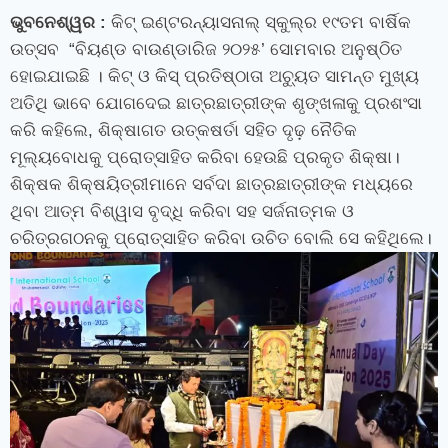
ଭୁବନେଶ୍ୱର
:
କିଟ୍‍ ଇଣ୍ଟରନ୍ୟାସନାଲ୍‍ ସ୍କୁଲ୍‍ର ୧୯ତମ ବାର୍ଷିକ
ଉତ୍ସବ
“
ବିୟଣ୍ଡ ବାଉଣ୍ଡାରିଜ ୨୦୨୫’ ସୋମବାର ଅନୁଷ୍ଠିତ
ହୋଇଯାଇଛି । କିଟ୍‍ ଓ କିସ୍‍ ପ୍ରତିଷ୍ଠାତା ଅଚ୍ୟୁତ ସାମନ୍ତ ମୁଖ୍ୟ
ଅତିଥି ଭାବେ ଯୋଗଦେଇ ଛାତ୍ରଛାତ୍ରୀଙ୍କ ଶୃଙ୍ଖଳାକୁ ପ୍ରଶଂସା
କରି କହିଲେ
,
ଶିକ୍ଷାଗତ ଉତ୍କଷର୍ତା ସହିତ ଦୃଢ଼ ନୈତିକ
ମୂଲ୍ୟବୋଧକୁ ପ୍ରୋତ୍ସାହିତ କରିବା ହେଉଛି ପ୍ରକୃତ ଶିକ୍ଷା।
ଶିକ୍ଷକ ଶିକ୍ଷୟିତ୍ରୀମାନେ ସର୍ବଦା ଛାତ୍ରଛାତ୍ରୀଙ୍କ ମଧ୍ୟରେ
ଥିବା ଆତ୍ମ ବିଶ୍ୱାସ ବୃଦ୍ଧି କରିବା ସହ ସର୍ଜନାତ୍ମକ ଓ
ଚରିତ୍ରଗଠନକୁ ପ୍ରୋତ୍ସାହିତ କରିବା ଉଚିତ ବୋଲି ସେ କହିଥିଲେ।