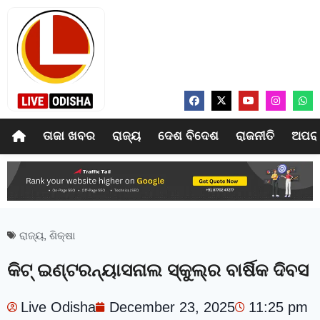
ତାଜା ଖବର
ରାଜ୍ୟ
ଦେଶ ବିଦେଶ
ରାଜନୀତି
ଅପର
ରାଜ୍ୟ
,
ଶିକ୍ଷା
କିଟ୍‍ ଇଣ୍ଟରନ୍ୟାସନାଲ ସ୍କୁଲ୍‌ର ବାର୍ଷିକ ଦିବସ
Live Odisha
December 23, 2025
11:25 pm