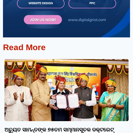
Read More
ଅଚ୍ୟୁତ ସାମନ୍ତଙ୍କ ୭୫ତମ ସମ୍ମାନସୂଚକ ଡକ୍ଟରେଟ୍‌