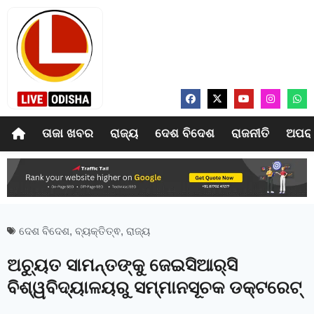
ତାଜା ଖବର
ରାଜ୍ୟ
ଦେଶ ବିଦେଶ
ରାଜନୀତି
ଅପର
ଦେଶ ବିଦେଶ
,
ବ୍ୟକ୍ତିତ୍ଵ
,
ରାଜ୍ୟ
ଅଚ୍ୟୁତ ସାମନ୍ତଙ୍କୁ ଜେଇସିଆର୍‍ସି
ବିଶ୍ୱବିଦ୍ୟାଳୟରୁ ସମ୍ମାନସୂଚକ ଡକ୍ଟରେଟ୍