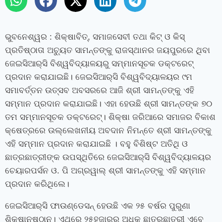
ଭୁବନେଶ୍ୱର
: ଶିକ୍ଷାବିତ୍‌
,
ସମାଜସେବୀ ତଥା କିଟ୍ ଓ କିସ୍
ପ୍ରତିଷ୍ଠାତା ଅଚ୍ୟୁତ ସାମନ୍ତଙ୍କୁ ରାଜସ୍ଥାନର ଜୟପୁରରେ ଥିବା
ଜେଇସିଆର୍‍ସି ବିଶ୍ୱବିଦ୍ୟାଳୟରୁ ସମ୍ମାନସୂଚକ ଡକ୍ଟରେଟ୍‍
ପ୍ରଦାନ କରାଯାଇଛି। ଜେଇସିଆର୍‍ସି ବିଶ୍ୱବିଦ୍ୟାଳୟର ୯ମ
ସମାବର୍ତ୍ତନ ଉତ୍ସବ ଅବସରରେ ଆଜି ଶ୍ରୀ ସାମନ୍ତଙ୍କୁ ଏହି
ସମ୍ମାନ ପ୍ରଦାନ କରାଯାଇଛି। ଏହା ହେଉଛି ଶ୍ରୀ ସାମନ୍ତଙ୍କ ୭୦
ତମ ସମ୍ମାନସୂଚକ ଡକ୍ଟରେଟ୍। ଶିକ୍ଷା ଜରିଆରେ ସମାଜର ବିକାଶ
କ୍ଷେତ୍ରରେ ଉଲ୍ଲେଖନୀୟ ଅବଦାନ ନିମନ୍ତେ ଶ୍ରୀ ସାମନ୍ତଙ୍କୁ
ଏହି ସମ୍ମାନ ପ୍ରଦାନ କରାଯାଇଛି । ବହୁ ବିଶିଷ୍ଟ ଅତିଥି ଓ
ଛାତ୍ରଛାତ୍ରୀଙ୍କ ଉପସ୍ଥିତିରେ ଜେଇସିଆର୍‍ସି ବିଶ୍ୱବିଦ୍ୟାଳୟର
ଚେ
ୟା
ରପର୍ସନ ଓ. ପି ଅଗ୍ରୱାଲ୍‍ ଶ୍ରୀ ସାମନ୍ତଙ୍କୁ ଏହି ସମ୍ମାନ
ପ୍ରଦାନ କରିଥିଲେ।
ଜେଇସିଆର୍‍ସି ଫାଉଣ୍ଡେସନ୍ ହେଉଛି ଏକ ୨୫ ବର୍ଷ
ର
ପୁରୁଣା
ଶିକ୍ଷାନୁଷ୍ଠାନ। ଏଥିରେ ୨୫ହଜାରରୁ ଅଧିକ ଛାତ୍ରଛାତ୍ରୀ ଏବେ