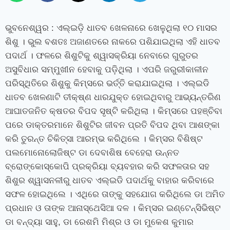
ଭୁବନେଶ୍ୱର : ଏଲ୍‍ଇଡ଼ି ଧାତବ ଖେଳନାରେ ଖେଳୁଥିଲା ୧୦ ମାସର
ଶିଶୁ । ଭୁଲ ବଶତଃ ଅଜାଣତରେ ନାକରେ ପଶିଯାଇଥିଲା ଏହି ଧାତବ
ପଦାର୍ଥ । ଫଳରେ ଶିଶୁଟିକୁ ଶ୍ୱାସକ୍ରିୟା ନେବାରେ ଗୁରୁତର
ଅସୁବିଧାର ସମ୍ମୁଖୀନ ହେବାକୁ ପଡ଼ିଥିଲା । ଏପରି ଜରୁରୀକାଳୀନ
ପରିସ୍ଥିତିରେ ଶିଶୁକୁ କିମ୍‍ସରେ ଭର୍ତ୍ତି କରାଯାଇଥିଲା । ଏଲ୍‍ଇଡି
ଧାତବ ଖେଳଣାଟି ତୀକ୍ଷ୍ଣ ଧାରଯୁକ୍ତ ହୋଇଥିବାରୁ ଆଭ୍ୟନ୍ତରିଣ
ଆଘାତଜନିତ କ୍ଷତର ବିପଦ ସୃଷ୍ଟି କରିଥିଲା । କିମ୍‍ସରେ ପହଞ୍ଚିବା
ପରେ ଡାକ୍ତରମାନେ ଶିଶୁଟିର ଜୀବନ ପ୍ରତି ବିପଦ ଥିବା ଆଶଙ୍କା
କରି ତୁରନ୍ତ ଚିକିତ୍ସା ଆରମ୍ଭ କରିଥିଲେ । କିମ୍‍ସର ବିଶିଷ୍ଟ
ପଲମୋନୋଲୋଜିଷ୍ଟ ଡା ଦେବାଶିଷ ବେହେରା ଉନ୍ନତ
ବ୍ରୋଙ୍କୋସ୍କୋପି ପ୍ରକ୍ରିୟା ବ୍ୟବହାର କରି ସଫଳତାର ସହ
ଶିଶୁର ଶ୍ୱାସନଳୀରୁ ଧାତବ ଏଲ୍‌ଇଡି ପଦାର୍ଥକୁ ବାହାର କରିବାରେ
ସଫଳ ହୋଇଥିଲେ । ଏଥିରେ ତାଙ୍କୁ ସହଯୋଗ କରିଥିଲେ ଡା ଅମିତ
ପ୍ରଧାନ ଓ ତାଙ୍କ ଆନାସ୍ଥେସିଆ ଦଳ । କିମ୍‍ସର ଇଣ୍ଟେନ୍‍ସିଭିଷ୍ଟ
ଡା ବନ୍ଦ୍ୟା ସାହୁ, ଡା ରେଶମି ମିଶ୍ର ଓ ଡା ମୁକେଶ କୁମାର