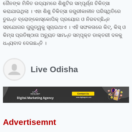
ଜୈନଙ୍କ ମିଳିତ ଉଦ୍ୟମରେ ଶିଶୁଟିର ସମ୍ପୂର୍ଣ୍ଣ ଚିକିତ୍ସା
କରାଯାଇଥିଲା । ଏହା ଶିଶୁ ଚିକିତ୍ସା ଜରୁରୀକାଳୀନ ପରିସ୍ଥିତିରେ
ତୁରନ୍ତ ବ୍ରୋଙ୍କୋସ୍କୋପିକ୍ ପ୍ରୟୋଗ ଓ ନିରବଚ୍ଛିନ୍ନ
ସହଯୋଗର ଗୁରୁତ୍ୱକୁ ସୂଚାଇଥାଏ । ଏହି ସଫଳତାରେ କିଟ୍‍, କିସ୍‍ ଓ
କିମ୍‍ସ ପ୍ରତିଷ୍ଠାତା ଅଚ୍ୟୁତ ସାମନ୍ତ ସମ୍ପୃକ୍ତ ଡାକ୍ତରୀ ଦଳକୁ
ଧନ୍ୟବାଦ ଦେଇଛନ୍ତି ।
Live Odisha
instagram bio for boys stylish font
instagram vip bio
instagram stylish bio
stylish bio for instagram
sanskrit bio for instagram
instagram bio in punjabi
instagram bio in hindi
rajput bio for instagram
facebook page name ideas
facebook status in hindi
Advertisemnt