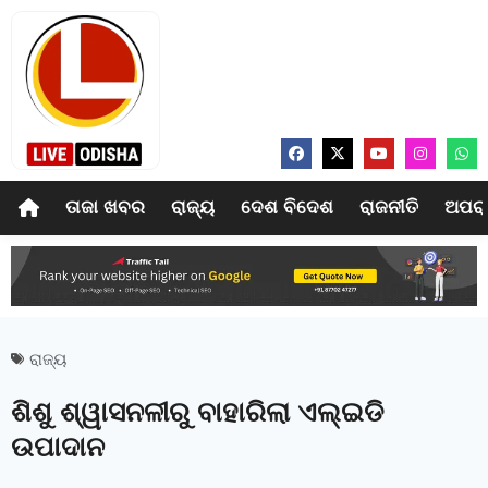
ତାଜା ଖବର
ରାଜ୍ୟ
ଦେଶ ବିଦେଶ
ରାଜନୀତି
ଅପର
ରାଜ୍ୟ
ଶିଶୁ ଶ୍ୱାସନଳୀରୁ ବାହାରିଲା ଏଲ୍‍ଇଡି
ଉପାଦାନ