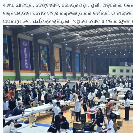
ଶାଖା
,
ଯାଜପୁର
,
ଢେଙ୍କାନାଳ
,
କେନ୍ଦ୍ରାପଡ଼ା
,
ପୁରୀ
,
ଅନୁଗୋଳ
,
କେନ୍
ରକ୍ତଭଣ୍ଡାର ସମେତ କିମ୍‍ସ ରକ୍ତଭଣ୍ଡାରର କର୍ମଚାରୀ ଓ ଡାକ୍ତର 
ଅପରାହ୍ନ ୫ଟା ପର୍ଯ୍ୟନ୍ତ ଚାଲିଥିଲା। ଏଥିରେ ମୋଟ ୪ ହଜାର ୟୁନିଟ୍