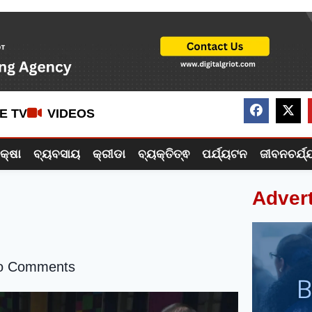
VE TV
VIDEOS
ିକ୍ଷା
ବ୍ୟବସାୟ
କ୍ରୀଡା
ବ୍ୟକ୍ତିତ୍ଵ
ପର୍ଯ୍ୟଟନ
ଜୀବନଚର୍ଯ୍
Adver
o Comments