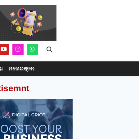
ୟା
ମନୋରଞ୍ଜନ
tisemnt