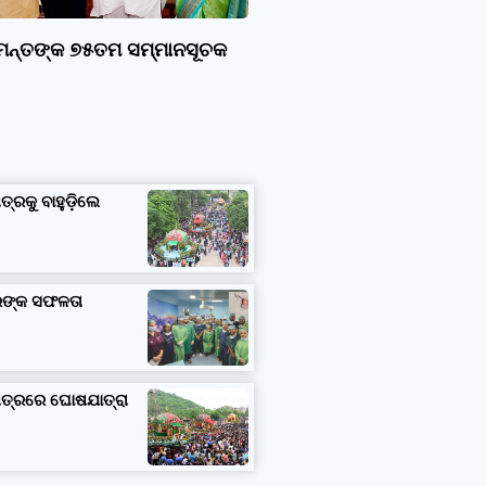
ାମନ୍ତଙ୍କ ୭୫ତମ ସମ୍ମାନସୂଚକ
ତ୍ରକୁ ବାହୁଡ଼ିଲେ
ତରଙ୍କ ସଫଳତା
ଷେତ୍ରରେ ଘୋଷଯାତ୍ରା