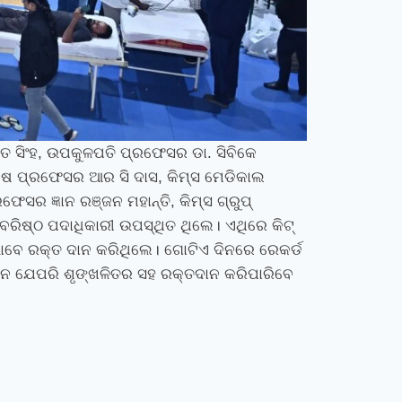
ତ ସିଂହ
,
ଉପକୁଳପତି ପ୍ରଫେସର ଡା. ସିବିକେ
କ୍ଷ ପ୍ରଫେସର ଆର ସି ଦାସ
,
କିମ୍‍ସ ମେଡିକାଲ
ରଫେସର ଜ୍ଞାନ ରଞ୍ଜନ ମହାନ୍ତି
,
କିମ୍‍ସ ଗ୍ରୁପ୍
 ବରିଷ୍ଠ ପଦାଧିକାରୀ ଉପସ୍ଥିତ ଥିଲେ।
ଏଥିରେ କିଟ୍
ୃତ ଭାବେ ରକ୍ତ ଦାନ କରିଥିଲେ। ଗୋଟିଏ ଦିନରେ ରେକର୍ଡ
ନେ ଯେପରି ଶୃଙ୍ଖଳିତର ସହ ରକ୍ତଦାନ କରିପାରିବେ