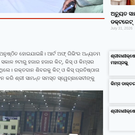
ଅଚ୍ୟୁତ ସ
ଡକ୍ଟରେଟ୍‌
July 31, 2026
google maps alternative
excel formula generator
disadvantages and advantages of computer
business ideas in kolkata
business ideas in assam
business ideas in gujarat
dropshipping suppliers india
IT Companies in Madurai
 ଅନୁଷ୍ଠିତ ହୋଇଯାଇଛି। ଆର୍ଟ ଅଫ୍‍ ଗିଭିଂର ଅନ୍ୟତମ
ଶ୍ରୀବାଣୀକ୍ଷେ
କାଳ ୭ଟାରୁ ହଜାର ହଜାର କିଟ୍‍
,
କିସ୍‍ ଓ କିମ୍‍ସର
ମହାପ୍ରଭୁ
ଥିଲେ। ରକ୍ତଦାନ ଶିବରକୁ କିଟ୍ ଓ କିସ୍ ପ୍ରତିଷ୍ଠାତା
ନ କରି ଶ୍ରୀ ସାମନ୍ତ ସମସ୍ତ ସ୍ୱେଚ୍ଛାସେବୀଙ୍କୁ
କିମ୍‍ସ ଡାକ୍
ଶ୍ରୀବାଣୀକ୍