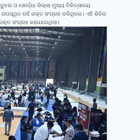
ଦୁଝର ଓ ଖୋର୍ଦ୍ଧା ଜିଲ୍ଲା ମୁଖ୍ୟ ଚିକିତ୍ସାଳୟ
ଉପସ୍ଥିତ ରହି ରକ୍ତ ସଂଗ୍ରହ କରିଥିଲେ। ଏହି ଶିବିର
‍ ରକ୍ତ ସଂଗ୍ରହ କରାଯାଇଥିଲା।