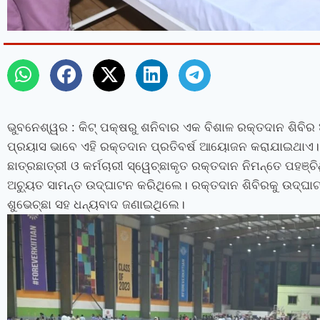
ଭୁବନେଶ୍ୱର
: କିଟ୍‍ ପକ୍ଷରୁ ଶନିବାର ଏକ ବିଶାଳ ରକ୍ତଦାନ ଶିବିର
ପ୍ରୟାସ ଭାବେ ଏହି ରକ୍ତଦାନ ପ୍ରତିବର୍ଷ ଆୟୋଜନ କରାଯାଇଥାଏ। ସ
ଛାତ୍ରଛାତ୍ରୀ ଓ କର୍ମଚାରୀ ସ୍ୱେଚ୍ଛାକୃତ ରକ୍ତଦାନ ନିମନ୍ତେ ପହଞ୍ଚି
ଅଚ୍ୟୁତ ସାମନ୍ତ ଉଦ୍‌ଘାଟନ କରିଥିଲେ। ରକ୍ତଦାନ ଶିବିରକୁ ଉଦ୍‍ଘାଟ
ଶୁଭେଚ୍ଛା ସହ ଧନ୍ୟବାଦ ଜଣାଇଥିଲେ।