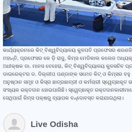
କାର୍ଯ୍ୟକ୍ରମରେ କିଟ୍ ବିଶ୍ୱବିଦ୍ୟାଳୟ କୁଳପତି ପ୍ରଫେସର ଶରଣଜି
ମହାନ୍ତି
,
ପ୍ରଫେସର କେ ଡ଼ି ରାଜୁ
,
କିମ୍‍ସ ମେଡିକାଲ କଲେଜ ଅଧ୍ୟ
ଅଧୀକ୍ଷକ ଡା. ମାନସ ବେହେରା
,
କିଟ୍ ବିଶ୍ୱବିଦ୍ୟାଳୟ କୁଳସଚିବ ପ୍
ଡାଇରେକ୍ଟର ଡ. ଦିଲ୍ଲୀପ ପଣ୍ଡାଙ୍କ ସମେତ କିଟ୍ ଓ କିମ୍‍ସର ବହୁ
ଅନୁଷ୍ଠାନ ସମୂହ ଓ କିସ୍‌ର ଛାତ୍ରଛାତ୍ରୀ ଓ କର୍ମଚାରୀ ସ୍ୱେଚ୍ଛାକ
ସଂଖ୍ୟକ ରକ୍ତଦାନ ହୋଇପାରିଛି। ସ୍ୱେଚ୍ଛାକୃତ ରକ୍ତଦାନକାରୀମା
ସେଥିପାଇଁ କିମ୍‍ସ ପକ୍ଷରୁ ବ୍ୟାପକ ବନ୍ଦୋବସ୍ତ କରାଯାଇଥିଲା।
Live Odisha