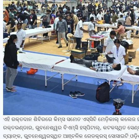
ଏହି ରକ୍ତଦାନ ଶିବିରରେ କିମ୍‍ସ ସମେତ ଏସ୍‌ସିବି ମେଡ଼ିକାଲ୍ କଲେଜ
ରକ୍ତଭଣ୍ଡାର
,
ଭୁବନେଶ୍ୱର ବିଏମ୍‍ସି ହସ୍‍ପିଟାଲ୍‍
,
କଟକସ୍ଥିତ ସେଣ୍
ବ୍ୟାଙ୍କ
,
ଭୁବନେଶ୍ୱରସ୍ଥିତ ଆଞ୍ଚଳିକ ରେଡକ୍ରସ୍‍ ସୋସାଇଟି ଓଡ଼ି