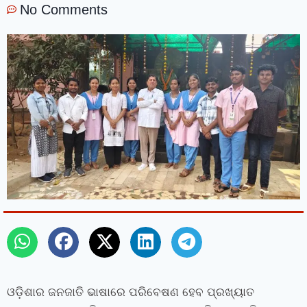
No Comments
ଓଡ଼ିଶାର ଜନଜାତି ଭାଷାରେ ପରିବେଷଣ ହେବ ପ୍ରଖ୍ୟାତ