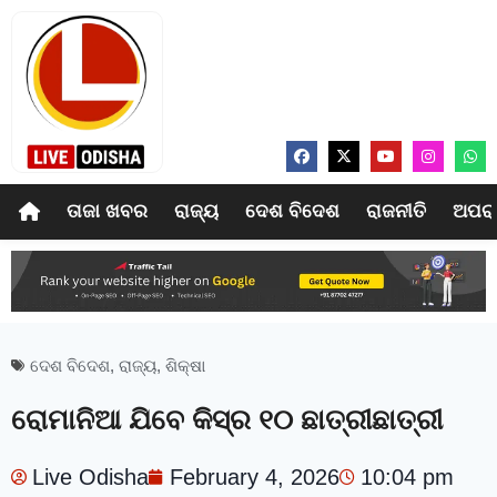
ତାଜା ଖବର
ରାଜ୍ୟ
ଦେଶ ବିଦେଶ
ରାଜନୀତି
ଅପର
ଦେଶ ବିଦେଶ
,
ରାଜ୍ୟ
,
ଶିକ୍ଷା
ରୋମାନିଆ ଯିବେ କିସ୍‍ର ୧୦ ଛାତ୍ରୀଛାତ୍ରୀ
Live Odisha
February 4, 2026
10:04 pm