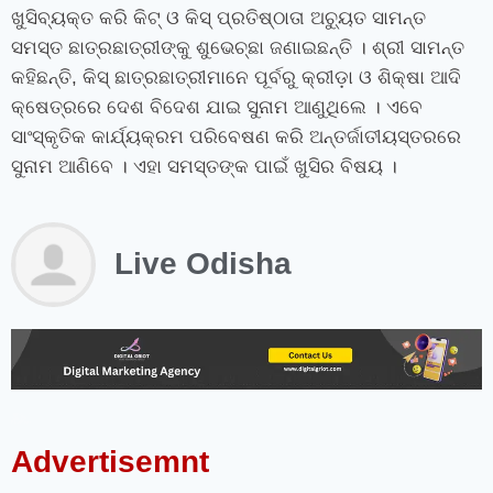
ଖୁସିବ୍ୟକ୍ତ କରି କିଟ୍‍ ଓ କିସ୍‍ ପ୍ରତିଷ୍ଠାତା ଅଚ୍ୟୁତ ସାମନ୍ତ
ସମସ୍ତ ଛାତ୍ରଛାତ୍ରୀଙ୍କୁ ଶୁଭେଚ୍ଛା ଜଣାଇଛନ୍ତି । ଶ୍ରୀ ସାମନ୍ତ
କହିଛନ୍ତି
,
କିସ୍‍ ଛାତ୍ରଛାତ୍ରୀମାନେ ପୂର୍ବରୁ କ୍ରୀଡ଼ା ଓ ଶିକ୍ଷା ଆଦି
କ୍ଷେତ୍ରରେ ଦେଶ ବିଦେଶ ଯାଇ ସୁନାମ ଆଣୁଥିଲେ । ଏବେ
ସାଂସ୍କୃତିକ କାର୍ଯ୍ୟକ୍ରମ ପରିବେଷଣ କରି ଅନ୍ତର୍ଜାତୀୟସ୍ତରରେ
ସୁନାମ ଆଣିବେ । ଏହା ସମସ୍ତଙ୍କ ପାଇଁ ଖୁସିର ବିଷୟ ।
Live Odisha
instagram bio for boys stylish font
instagram vip bio
instagram stylish bio
stylish bio for instagram
sanskrit bio for instagram
instagram bio in punjabi
instagram bio in hindi
rajput bio for instagram
facebook page name ideas
facebook status in hindi
Advertisemnt