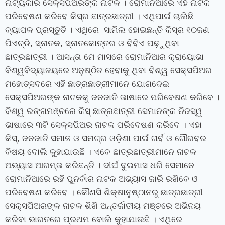
ନାଟ୍ୟକାର ସେକ୍‍ସପିଅରଙ୍କ ନାଟକ । ରୋମାନିଆରେ ଏହି ନାଟକ
ପରିବେଷଣ କରିବେ କିସ୍‍ର ଛାତ୍ରଛାତ୍ରୀ । ଏଥିପାଇଁ ଚାଲିଛି
ବ୍ୟାପକ ପ୍ରସ୍ତୁତି । ଏଥିରେ ସାମିଲ ହୋଇଛନ୍ତି କିସ୍‍ର ୧୦ଜଣ
ପିଏଚ୍‍ଡି
,
ସ୍ନାତକ
,
ସ୍ନାତକୋତ୍ତର ଓ ବିବିଏ ପଢ଼ୁଥିବା
ଛାତ୍ରଛାତ୍ରୀ । ଆସନ୍ତା ମେ ମାସରେ ରୋମାନିଆର କ୍ରାୟୋଭା
ବିଶ୍ୱବିଦ୍ୟାଳୟରେ ଅନୁଷ୍ଠିତ ହେବାକୁ ଥିବା ବିଶ୍ୱ ସେକ୍‍ସପିଅର
ମହୋତ୍ସବରେ ଏହି ଛାତ୍ରଛାତ୍ରୀମାନେ ଯୋଗଦେଇ
ସେକ୍‍ସପିଅରଙ୍କ ନାଟକକୁ ଜନଜାତି ଭାଷାରେ ପରିବେଷଣ କରିବେ ।
ବିଶ୍ୱ ରଙ୍ଗମଞ୍ଚରେ କିସ୍‍ ଛାତ୍ରଛାତ୍ରୀ ସେମାନଙ୍କ ନିଜସ୍ୱ
ଭାଷାରେ ୩ଟି ସେକ୍‍ସପିଅର ନାଟକ ପରିବେଷଣ କରିବେ । ଏହା
କିସ୍‍
,
ଜନଜାତି ସମାଜ ଓ ସମଗ୍ର ଓଡ଼ିଶା ପାଇଁ ଗର୍ବ ଓ ଗୌରବର
ବିଷୟ ବୋଲି କୁହାଯାଉଛି । ଏବେ ଛାତ୍ରଛାତ୍ରୀମାନେ ନାଟକ
ଅଭ୍ୟାସ ଆରମ୍ଭ କରିଛନ୍ତି । ଦୀର୍ଘ ଦୁଇମାସ ଧରି ସେମାନେ
ରୋମାନିଆରେ ରହି ପୁନର୍ବାର ନାଟକ ଅଭ୍ୟାସ ଜାରି ରଖିବେ ଓ
ପରିବେଷଣ କରିବେ । କୌଣସି ଶିକ୍ଷାନୁଷ୍ଠାନରୁ ଛାତ୍ରଛାତ୍ରୀ
ସେକ୍‍ସପିଅରଙ୍କ ନାଟକ ଶିଖି ଅନ୍ତର୍ଜାତୀୟ ମଞ୍ଚରେ ଅଭିନୟ
କରିବା ଭାରତରେ ପ୍ରଥମ ବୋଲି କୁହାଯାଉଛି । ଏଥିରେ