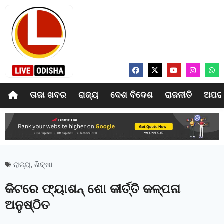
ତାଜା ଖବର
ରାଜ୍ୟ
ଦେଶ ବିଦେଶ
ରାଜନୀତି
ଅପର
ରାଜ୍ୟ
,
ଶିକ୍ଷା
କିଟରେ ଫ୍ୟାଶନ୍ ଶୋ କୀର୍ତ୍ତି କଳ୍ପନା
ଅନୁଷ୍ଠିତ