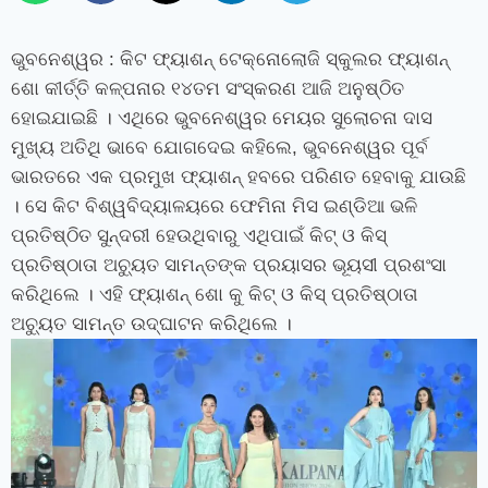
ଭୁବନେଶ୍ୱର : କିଟ ଫ୍ୟାଶନ୍ ଟେକ୍ନୋଲୋଜି ସ୍କୁଲର ଫ୍ୟାଶନ୍
ଶୋ କୀର୍ତ୍ତି କଳ୍ପନାର ୧୪ତମ ସଂସ୍କରଣ ଆଜି ଅନୁଷ୍ଠିତ
ହୋଇଯାଇଛି । ଏଥିରେ ଭୁବନେଶ୍ୱର ମେୟର ସୁଲୋଚନା ଦାସ
ମୁଖ୍ୟ ଅତିଥି ଭାବେ ଯୋଗଦେଇ କହିଲେ, ଭୁବନେଶ୍ୱର ପୂର୍ବ
ଭାରତରେ ଏକ ପ୍ରମୁଖ ଫ୍ୟାଶନ୍ ହବରେ ପରିଣତ ହେବାକୁ ଯାଉଛି
। ସେ କିଟ ବିଶ୍ୱବିଦ୍ୟାଳୟରେ ଫେମିନା ମିସ ଇଣ୍ଡିଆ ଭଳି
ପ୍ରତିଷ୍ଠିତ ସୁନ୍ଦରୀ ହେଉଥିବାରୁ ଏଥିପାଇଁ କିଟ୍‍ ଓ କିସ୍‍
ପ୍ରତିଷ୍ଠାତା ଅଚ୍ୟୁତ ସାମନ୍ତଙ୍କ ପ୍ରୟାସର ଭୂୟସୀ ପ୍ରଶଂସା
କରିଥିଲେ । ଏହି ଫ୍ୟାଶନ୍ ଶୋ କୁ କିଟ୍‍ ଓ କିସ୍‍ ପ୍ରତିଷ୍ଠାତା
ଅଚ୍ୟୁତ ସାମନ୍ତ ଉଦ୍ଘାଟନ କରିଥିଲେ ।