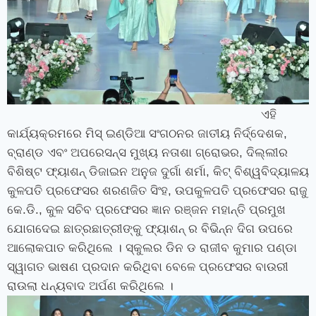
ଏହି
କାର୍ଯ୍ୟକ୍ରମରେ ମିସ୍ ଇଣ୍ଡିଆ ସଂଗଠନର ଜାତୀୟ ନିର୍ଦ୍ଦେଶକ,
ବ୍ରାଣ୍ଡ ଏବଂ ଅପରେସନ୍ସ ମୁଖ୍ୟ ନତାଶା ଗ୍ରୋଭର, ଦିଲ୍ଲୀର
ବିଶିଷ୍ଟ ଫ୍ୟାଶନ୍ ଡିଜାଇନ ଅନୁଜ ଦୁର୍ଗା ଶର୍ମା, କିଟ୍‍ ବିଶ୍ୱବିଦ୍ୟାଳୟ
କୁଳପତି ପ୍ରଫେସର ଶରଣଜିତ ସିଂହ, ଉପକୁଳପତି ପ୍ରଫେସର ରାଜୁ
କେ.ଡି., କୁଳ ସଚିବ ପ୍ରଫେସର ଜ୍ଞାନ ରଞ୍ଜନ ମହାନ୍ତି ପ୍ରମୁଖ
ଯୋଗଦେଇ ଛାତ୍ରଛାତ୍ରୀଙ୍କୁ ଫ୍ୟାଶନ୍ ର ବିଭିନ୍ନ ଦିଗ ଉପରେ
ଆଲୋକପାତ କରିଥିଲେ । ସ୍କୁଲର ଡିନ ଡ ରାଜୀବ କୁମାର ପଣ୍ଡା
ସ୍ୱାଗତ ଭାଷଣ ପ୍ରଦାନ କରିଥିବା ବେଳେ ପ୍ରଫେସର ବାଉରୀ
ରାଉଲା ଧନ୍ୟବାଦ ଅର୍ପଣ କରିଥିଲେ ।