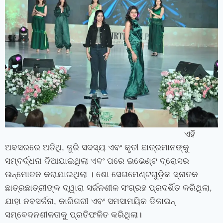
ଏହି
ଅବସରରେ ଅତିଥି, ଜୁରି ସଦସ୍ୟ ଏବଂ କୃତୀ ଛାତ୍ରମାନଙ୍କୁ
ସମ୍ବର୍ଦ୍ଧନା ଦିଆଯାଇଥିଲା ଏବଂ ପରେ ଇଭେଣ୍ଟ ବ୍ରୋସର
ଉନ୍ମୋଚନ କରାଯାଇଥିଲା । ଶୋ ସେଗମେଣ୍ଟଗୁଡ଼ିକ ସ୍ନାତକ
ଛାତ୍ରଛାତ୍ରୀଙ୍କ ଦ୍ୱାରା ସର୍ଜନଶୀଳ ସଂଗ୍ରହ ପ୍ରଦର୍ଶିତ କରିଥିଲା,
ଯାହା ନବସର୍ଜନା, କାରିଗରୀ ଏବଂ ସମସାମୟିକ ଡିଜାଇନ୍
ସମ୍ବେଦନଶୀଳତାକୁ ପ୍ରତିଫଳିତ କରିଥିଲା।