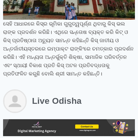
ସେହି ଆଧାରରେ କିସ୍‍ର ଭୂମିକା ଗୁରୁତ୍ୱପୂର୍ଣ୍ଣ ଥିବାରୁ କିସ୍‍ ଭଲ
ରାଙ୍କ ପ୍ରଦର୍ଶନ କରିଛି। ଏଥିରେ ସନ୍ତୋଷ ବ୍ୟକ୍ତ କରି କିଟ୍‍ ଓ
କିସ୍‍ ପ୍ରତିଷ୍ଠାତା ଅଚ୍ୟୁତ ସାମନ୍ତ କହିଛନ୍ତି କିସ୍‍ ଜାତୀୟ ଓ
ଅନ୍ତର୍ଜାତୀୟସ୍ତରରେ ଇମ୍ପାକ୍ଟ ରାଙ୍କିଂରେ ଚମତ୍କାର ପ୍ରଦର୍ଶନ
କରିଛି। ଏହି ମାନ୍ୟତା ଅନ୍ତର୍ଭୁକ୍ତି ଶିକ୍ଷା
,
ସାମାଜିକ ପରିବର୍ତ୍ତନ
ଏବଂ ସ୍ଥାୟୀ ବିକାଶ ପ୍ରତି କିସ୍‍ ଅଟଳ ପ୍ରତିବଦ୍ଧତାକୁ
ପ୍ରତିଫଳିତ କରୁଛି ବୋଲି ଶ୍ରୀ ସାମନ୍ତ କହିଛନ୍ତି।
Live Odisha