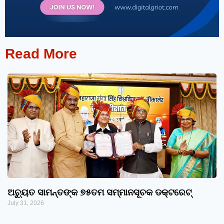
Read More
ଅଚ୍ୟୁତ ସାମନ୍ତଙ୍କ ୭୫ତମ ସମ୍ମାନସୂଚକ ଡକ୍ଟରେଟ୍‌
July 31, 2026