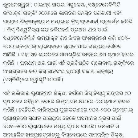
ଭୁବନେଶ୍ୱର
: ଟାଇମ୍‍ସ ହାୟର ଏଜୁକେସନ୍ ସଷ୍ଟେନେବିଲିଟି
ଇଂପାକ୍ଟ ରାଙ୍କିଂ ୨୦୨୬ରେ ଭାରତର ସମସ୍ତ ସରକାରୀ ଏବଂ
ଘରୋଇ ଶିକ୍ଷାନୁଷ୍ଠାନ ମଧ୍ୟରେ କିସ୍‍ ପ୍ରଭାବୀ ପ୍ରଦର୍ଶନ କରିଛି
। କିସ୍‍ ବିଶ୍ୱବିଦ୍ୟାଳୟ ଚଳିତବର୍ଷ ପ୍ରଥମ ଥର ପାଇଁ
ସଷ୍ଟେନେବିଲିଟି ଇମ୍ପାକ୍ଟ ରାଙ୍କିଂରେ ଅଂଶଗ୍ରହଣ କରି ୪୦୧–
୬୦୦ ଗ୍ଲୋବାଲ୍ ବ୍ୟାଣ୍ଡରେ ସ୍ଥାନ ପାଇ ରାଜ୍ୟର ଗୌରବ
ଆଣିଛି । ଏହା ସହ ଭାରତରେ ସାମଗ୍ରିକ ଭାବରେ ୭ମ ସ୍ଥାନ ହାସଲ
କରିଛି । ପ୍ରଥମ ଥର ପାଇଁ ଏହି ପ୍ରତିଷ୍ଠିତ ଗ୍ଲୋବାଲ୍ ରାଙ୍କିଂରେ
ଅଂଶଗ୍ରହଣ କରି କିସ୍‍ ଜାତିସଂଘ ସ୍ଥାୟୀ ବିକାଶ ଲକ୍ଷ୍ୟ
(ଏସ୍‍ଡିଜି)ରେ ସ୍ୱୀକୃତି ପାଇଛି।
ଏହି ତାଲିକାର ଗୁଣାତ୍ମକ ଶିକ୍ଷା ବର୍ଗରେ କିସ୍‍ ବିଶ୍ୱ ରାଙ୍କର ୯୦
ସ୍ଥାନରେ ରହିଥିବା ବେଳେ ଲିଙ୍ଗ ସମାନତାରେ ୬୦ ସ୍ଥାନ ହାସଲ
କରିଛି। ସେହିପରି ଦାରିଦ୍ର୍ୟ ଦୂରୀକରଣରେ ୧୦୧–୨୦୦ ଗ୍ଲୋବାଲ୍
ବ୍ୟାଣ୍ଡରେ ସ୍ଥାନ ପାଇଥିବା ବେଳେ ଅସମାନତା ହ୍ରାସ ପାଇଁ
୪୦୧–୬୦୦ ବ୍ୟାଣ୍ଡରେ ମଧ୍ୟ ସ୍ଥାନ ପାଇଛି। ଜନଜାତି ଓ
ଅବହେଳିତ ଛାତ୍ରଛାତ୍ରୀଙ୍କୁ ବିନାଦେୟରେ ସାମଗ୍ରିକ ଶିକ୍ଷା