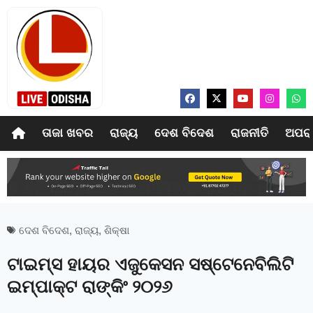
ତାଜା ଖବର
ରାଜ୍ୟ
ଦେଶ ବିଦେଶ
ରାଜନୀତି
ଅପର
ଦେଶ ବିଦେଶ
,
ରାଜ୍ୟ
,
ଶିକ୍ଷା
ଟାଇମ୍‍ସ ହାୟର ଏଜୁକେସନ ସଷ୍ଟେନେବିଲିଟି
ଇମ୍ପାକ୍ଟ ରାଙ୍କିଂ ୨୦୨୬