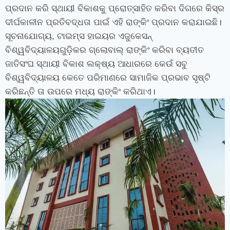
ପ୍ରଦାନ କରି ସ୍ଥାୟୀ ବିକାଶକୁ ପ୍ରୋତ୍ସାହିତ କରିବା ଦିଗରେ କିସ୍‍ର
ଦୀର୍ଘକାଳୀନ ପ୍ରତିବଦ୍ଧତା ପାଇଁ ଏହି ରାଙ୍କିଂ ପ୍ରଦାନ କରାଯାଇଛି।
ସୂଚନାଯୋଗ୍ୟ
,
ଟାଇମ୍‍ସ ହାଇୟର ଏଜୁକେସନ୍‍
ବିଶ୍ୱବିଦ୍ୟାଳୟଗୁଡ଼ିକର ଗ୍ଲୋବାଲ୍‍
ରାଙ୍କିଂ
କରିବା ବ୍ୟତୀତ
ଜାତିସଂଘ ସ୍ଥାୟୀ ବିକାଶ ଲକ୍ଷ୍ୟ ଆଧାରରେ କେଉଁ ସବୁ
ବିଶ୍ୱବିଦ୍ୟାଳୟ କେତେ ପରିମାଣରେ ସାମାଜିକ ପ୍ରଭାବ ସୃଷ୍ଟି
କରିଛନ୍ତି ତା ଉପରେ ମଧ୍ୟ ରାଙ୍କିଂ କରିଥାଏ।