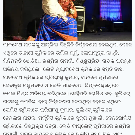
ମାକବେଥ ନାଟକକୁ ଆଦ୍ରିକା ସିଞ୍ଜିନି ନିର୍ଦ୍ଦେଶନା ଦେଇଥିବା ବେଳେ
ଏଥିରେ ଡାହାଣୀ ଭୂମିକାରେ ଉର୍ମିଲା ମୁର୍ମୁ, ଲୋପାମୁଦ୍ରା କାନ୍ତି,
ମିନିମନତି ଝୋଡିଆ, ରଶ୍ମିତା ତାମର୍ବୀ, ବିଷ୍ଣୁପ୍ରିୟା ନାୟକ ପ୍ରମୁଖ
ଅଭିନୟ କରିଥିଲେ। ଲେଡି ମ୍ୟାକବେଥ ଭୂମିକାରେ ସ୍ମୃତି ଦାସ,
ମାକବେଥ ଭୂମିକାରେ ପ୍ରିୟାଂଶୁ କୁମାର, ବାନକୋ ଭୂମିକାରେ
ଦେବାନୁଜ ମଜୁମଦାର ଓ ଲେଡି ମାକବେଥ ରିଫ୍ଲେକ୍ସନ୍ ରେ
କମଲ ମିଶ୍ର ଅଭିନୟ କରିଥିଲେ। ସେହିପରି ରୋମିଓ ଏବଂ ଜୁଲିଏଟ୍
ନାଟକକୁ କମଳିକା ବାଗ୍ ନିର୍ଦ୍ଦେଶନା ଦେଇଥିବା ବେଳେ ଏଥିରେ
ରୋମିଓ ଭୂମିକାରେ ପ୍ରିୟାଂଶୁ କୁମାର, ଜୁଲିଏଟ୍ ଭୂମିକାରେ
ହେମଲତା ନାୟକ, ମର୍କୁଟିଓ ଭୂମିକାରେ ସୁଜ୍ରା ମୁଖାର୍ଜୀ, ବେନଭୋଲିଓ
ଭୂମିକାରେ ବିଶ୍ୱରୂପ ଦତ୍ତା, ଲେଡି କାପୁଲେଟ୍ ଭୂମିକାରେ ରଶ୍ମିତା
ତାମାର୍ବୀ, ପ୍ରଭୁ କାପୁଲେଟ୍ ଭୂମିକାରେ ଦିଲୀପ ସମ୍ବାରିକା ଏବଂ