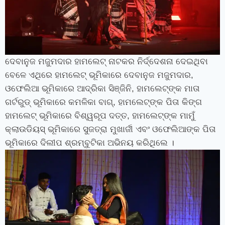
ଦେବାନୁଜ ମଜୁମଦାର ହାମଲେଟ୍ ନାଟକର ନିର୍ଦ୍ଦେଶନା ଦେଇଥିବା
ବେଳେ ଏଥିରେ ହାମଲେଟ୍ ଭୂମିକାରେ ଦେବାନୁଜ ମଜୁମଦାର,
ଓଫେଲିଆ ଭୂମିକାରେ ଆଦ୍ରିକା ସିଞ୍ଜିନି, ହାମଲେଟ୍‌ଙ୍କ ମାତା
ଗର୍ଟରୁଡ୍ ଭୂମିକାରେ କମଳିକା ବାଗ୍‌, ହାମଲେଟ୍‌ଙ୍କ ପିତା କିଙ୍ଗ
ହାମଲେଟ୍ ଭୂମିକାରେ ବିଶ୍ୱରୂପ ଦତ୍ତ, ହାମଲେଟ୍‌ଙ୍କ ମାମୁଁ
କ୍ଲାଉଡିୟସ୍ ଭୂମିକାରେ ସୁଜତ୍ରା ମୁଖାର୍ଜୀ ଏବଂ ଓଫେଲିଆଙ୍କ ପିତା
ଭୂମିକାରେ ଦିଲୀପ ଶ୍ରମ୍ବୁଟିକା ଅଭିନୟ କରିଥିଲେ ।