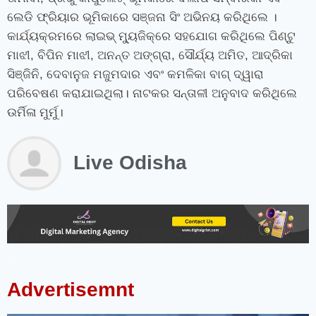
ଲେଡି ଫ୍ରିୟାର ଭୂମିକାରେ ସଞ୍ଜନା ସିଂ ଅଭିନୟ କରିଥିଲେ ।
କାର୍ଯ୍ୟକ୍ରମରେ ଲାଇଭ୍ ମ୍ୟୁଜିକ୍‌ରେ ସହଯୋଗ କରିଥିଲେ ପିଣ୍ଟୁ
ମାଝୀ, ବିପିନ ମାଝୀ, ଅନନ୍ତ ଅଙ୍ଗ୍ରା, ସୌର୍ଯ୍ୟ ଅମିତ, ଆଦ୍ରିକା
ସିଞ୍ଜିନି, ଦେବାନୁଜ ମଜୁମଦାର ଏବଂ କମଳିକା ବାଗ୍ ଦ୍ୱାରା
ପରିବେଷଣ କରାଯାଇଥିଲା। ନାଟକର ସନ୍ତାଳୀ ଅନୁବାଦ କରିଥିଲେ
ଉର୍ମିଳା ମୁର୍ମୁ।
Live Odisha
instagram bio for boys stylish font
instagram vip bio
instagram stylish bio
stylish bio for instagram
sanskrit bio for instagram
instagram bio in punjabi
instagram bio in hindi
rajput bio for instagram
facebook page name ideas
facebook status in hindi
Advertisemnt