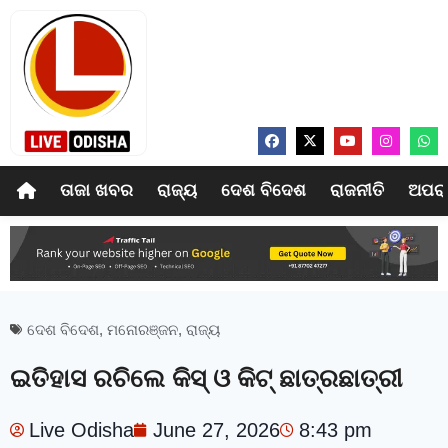
ତାଜା ଖବର
ରାଜ୍ୟ
ଦେଶ ବିଦେଶ
ରାଜନୀତି
ଅପର
ଦେଶ ବିଦେଶ
,
ମନୋରଞ୍ଜନ
,
ରାଜ୍ୟ
ଇତିହାସ ରଚିଲେ କିସ୍‍ ଓ କିଟ୍ ଛାତ୍ରଛାତ୍ରୀ
Live Odisha
June 27, 2026
8:43 pm