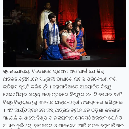
ସୂଚନାଯୋଗ୍ୟ, ବିଦେଶରେ ପ୍ରଥମ ଥର ପାଇଁ ଯେ କିସ୍
ଛାତ୍ରଛାତ୍ରୀମାନେ ସାନ୍ତାଳୀ ଭାଷାରେ ନାଟକ ପରିବେଷଣ କରି
ଇତିହାସ ସୃଷ୍ଟି କରିଛନ୍ତି । ରୋମାନିଆରେ ଆୟୋଜିତ ବିଶ୍ୱ
ସେକସପିୟର ନାଟ୍ୟ ମହୋତ୍ସବରେ ବିଶ୍ୱର ୪୫ ଟି ଦେଶର ୭୧ଟି
ବିଶ୍ୱବିଦ୍ୟାଳୟରୁ ୩ହଜାର ଛାତ୍ରଛାତ୍ରୀ ଅଂଶଗ୍ରହଣ କରିଥିଲେ
। ଏହି କାର୍ଯ୍ୟକ୍ରମରେ କିସ୍ ଛାତ୍ରଛାତ୍ରୀମାନେ ଓଡ଼ିଶା ଜନଜାତି
ସାନ୍ତାଳି ଭାଷାରେ ବିଖ୍ୟାତ ନାଟ୍ୟକାର ସେକସପିଅରଙ୍କ ରୋମିଓ
ଆଣ୍ଡ ଜୁଲିଏଟ୍‌, ହାମଲେଟ ଓ ମାକବେଥ ଆଦି ନାଟକ ରୋମାନିଆର