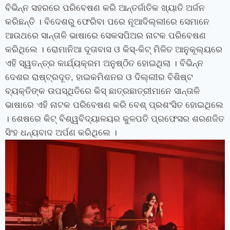
ବିଭିନ୍ନ ସହରରେ ପରିବେଷଣ କରି ଆନ୍ତର୍ଜାତିକ ଖ୍ୟାତି ଅର୍ଜନ
କରିଛନ୍ତି । ବିଦେଶରୁ ଫେରିବା ପରେ ନୂଆଦିଲ୍ଲୀରେ ସେମାନେ
ଆଉଥରେ ସାନ୍ତାଳି ଭାଷାରେ ସେକସପିଅର ନାଟକ ପରିବେଷଣ
କରିଥିଲେ । ରୋମାନିଆ ଦୂତାବାସ ଓ କିସ୍‌-କିଟ୍ ମିଳିତ ଆନୁକୂଲ୍ୟରେ
ଏହି ସ୍ୱତନ୍ତ୍ର କାର୍ଯ୍ୟକ୍ରମ ଅନୁଷ୍ଠିତ ହୋଇଥିଲା । ବିଭିନ୍ନ
ଦେଶର ରାଷ୍ଟ୍ରଦୂତ, ହାଇକମିଶନର ଓ ଦିଲ୍ଲୀର ବିଶିଷ୍ଟ
ବ୍ୟକ୍ତିଙ୍କ ଉପସ୍ଥିତିରେ କିସ୍ ଛାତ୍ରଛାତ୍ରୀମାନେ ସାନ୍ତାଳି
ଭାଷାରେ ଏହି ନାଟକ ପରିବେଷଣ କରି ବେଶ୍ ପ୍ରଶଂସିତ ହୋଇଥିଲେ
। ଶେଷରେ କିଟ୍ ବିଶ୍ୱବିଦ୍ୟାଳୟର କୁଳପତି ପ୍ରଫେସର ଶରଣଜିତ
ସିଂହ ଧନ୍ୟବାଦ ଅର୍ପଣ କରିଥିଲେ ।