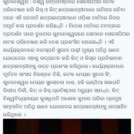
ଭୁବନେଶ୍ୱର : ବିଶ୍ୱ ରଙ୍ଗମଞ୍ଚରେ ସେକସପିଅର ନାଟକ
ପରିବେଷଣ କରି କିସ୍‍ ଓ କିଟ୍‍ ଛାତ୍ରଛାତ୍ରୀମାନେ ଇତିହାସ ରଚିବା
ପରେ ଏହି ଜନଜାତି ଛାତ୍ରଛାତ୍ରୀମାନେ ଓଡ଼ିଶା ମାଟିରେ ନିଜର
ଅପୂର୍ବ କଳା ପ୍ରଦର୍ଶନ କରିଛନ୍ତି । ବିଦେଶ ମାଟିରେ ଚମତ୍କାର
ପ୍ରଦର୍ଶନ ପରେ ବୁଧବାର ଭୁବନେଶ୍ୱରରେ ସେମାନେ ସେକସପିଅର
ନାଟକ ପରିବେଷଣ କରି ବେଶ ପ୍ରଶଂସିତ ହୋଇଛନ୍ତି । ଏହି
କାର୍ଯ୍ୟକ୍ରମରେ ବାଚସ୍ପତି ସୁରମା ପାଢ଼ୀ ମୁଖ୍ୟ ଅତିଥି ଭାବେ
ଯୋଗଦେଇ ଏହାକୁ ଉଦ୍‌ଘାଟନ କରି କିଟ୍ ଓ କିସ୍‌ର ପ୍ରତିଭାବାନ
ଛାତ୍ରଛାତ୍ରୀଙ୍କୁ ଉଚ୍ଚ ପ୍ରଶଂସା କରିଥିଲେ। କାର୍ଯ୍ୟକ୍ରମରେ
ପୂର୍ବତନ ସାଂସଦ ନିରଞ୍ଜନ ବିଶି, କଟକ ମେୟର ସୁବାସ ସିଂ,
ଭୁବନେଶ୍ୱର ମେୟର ସୁଲୋଚନା ଦାଶ, ହକି ଇଣ୍ଡିଆ ସଭାପତି
ଦିଲୀପ ତିର୍କୀ, କିଟ୍ ଓ କିସ୍ ପ୍ରତିଷ୍ଠାତା ଅଚ୍ୟୁତ ସାମନ୍ତ, କିଟ୍
ବିଶ୍ୱବିଦ୍ୟାଳୟର କୁଳାଧିପତି ଅଶୋକ କୁମାର ପରିଜା ପ୍ରମୁଖ
ସମ୍ମାନିତ ଅତିଥି ଭାବେ ଯୋଗଦେଇ ଛାତ୍ରଛାତ୍ରୀଙ୍କୁ ଉତ୍ସାହିତ
କରିଥିଲେ ।