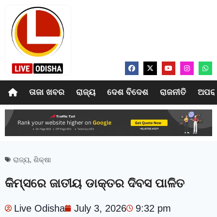
ତାଜା ଖବର
ରାଜ୍ୟ
ଦେଶ ବିଦେଶ
ରାଜନୀତି
ଅପର
ରାଜ୍ୟ
,
ଶିକ୍ଷା
କିମ୍‍ସରେ ଜାତୀୟ ଡାକ୍ତର ଦିବସ ପାଳିତ
Live Odisha
July 3, 2026
9:32 pm