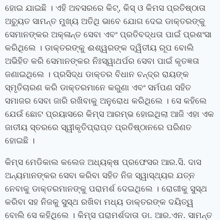
ହୋଇ ଯାଇଛି । ଏହି ଅବସରରେ କିଟ୍‌, କିସ୍ ଓ କିମସ ପ୍ରତିଷ୍ଠାତା
ଅଚ୍ୟୁତ ସାମନ୍ତ ମୁଖ୍ୟ ଅତିଥି ଭାବେ ଯୋଗ ଦେଇ ଡାକ୍ତରଙ୍କୁ
ସେମାନଙ୍କର ଅକ୍ଳାନ୍ତ ସେବା ଏବଂ ପ୍ରତିବଦ୍ଧତା ପାଇଁ ପ୍ରଶଂସା
କରିଥିଲେ । ଡାକ୍ତରଙ୍କୁ ଈଶ୍ୱରଙ୍କ ଦ୍ୱିତୀୟ ରୂପ ବୋଲି
ଅଭିହିତ କରି ସେମାନଙ୍କର ନିଃସ୍ୱାଥର୍ପର ସେବା ପାଇଁ କୃତଜ୍ଞତା
ଜଣାଇଥିଲେ । ପ୍ରସିଦ୍ଧ ଡାକ୍ତର ବିଧାନ ଚନ୍ଦ୍ର ରାୟଙ୍କ
ସ୍ମୃତିଚାରଣ କରି ଡାକ୍ତରମାନେ କରୁଣା ଏବଂ ସର୍ମପଣ ସହିତ
ସମାଜର ସେବା ଜାରି ରଖିବାକୁ ଅନୁରୋଧ କରିଥିଲେ । ସେ କହିଲେ
ଯେଉଁ ଛୋଟ ପ୍ରୟାସରେ କିମ୍‍ସ ଆରମ୍ଭ ହୋଇଥିଲା ଆଜି ଏହା ଏକ
ଜାତୀୟ ସ୍ତରରେ ସ୍ୱୀକୃତିପ୍ରାପ୍ତ ପ୍ରତିଷ୍ଠାନରେ ପରିଣତ
ହୋଇଛି ।
କିମ୍‍ସ ମେଡିକାଲ କଲେଜ ଅଧ୍ୟକ୍ଷ ପ୍ରଫେସର ଆର.ସି. ଦାସ
ଅନ୍ୟମାନଙ୍କର ସେବା କରିବା ସହିତ ନିଜ ସ୍ୱାସ୍ଥ୍ୟର ଯତ୍ନ
ନେବାକୁ ଡାକ୍ତରମାନଙ୍କୁ ପରାମର୍ଶ ଦେଇଥିଲେ । ରୋଗୀକୁ ସୁସ୍ଥ
କରିବା ସହ ନିଜକୁ ସୁସ୍ଥ ରଖିବା ମଧ୍ୟ ଡାକ୍ତରଙ୍କ ଦୟିତ୍ୱ
ବୋଲି ସେ କହିଥିଲେ । କିମ୍‍ସ ପରାମର୍ଶଦାତା ଡା. ଆର.ଏନ. ସାମନ୍ତ