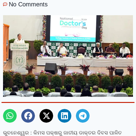
No Comments
ଭୁବନେଶ୍ୱର : କିମସ ପକ୍ଷରୁ ଜାତୀୟ ଡାକ୍ତର ଦିବସ ପାଳିତ