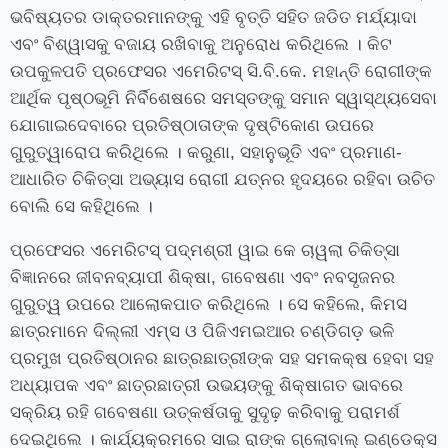
ଭବିଷ୍ୟତର ଡାକ୍ତରମାନଙ୍କୁ ଏହି ବୃତ୍ତି ସହିତ ଜଡିତ ମର୍ଯ୍ୟାଦା
ଏବଂ ବିଶ୍ୱାସକୁ ବଜାୟ ରଖିବାକୁ ଅନୁରୋଧ କରିଥିଲେ । କିଟ
ଉପକୁଳପତି ପ୍ରଫେସର ଏମେରିଟସ୍ ସି.ବି.କେ. ମହାନ୍ତି ରୋଗୀଙ୍କ
ଆର୍ଥିକ ପୃଷ୍ଠଭୂମି ନିର୍ବିଶେଷରେ ସମସ୍ତଙ୍କୁ ସମାନ ସ୍ୱାସ୍ଥ୍ୟସେବା
ଯୋଗାଇଦେବାରେ ପ୍ରତିଷ୍ଠାତାଙ୍କ ଦୃଷ୍ଟିକୋଣ ଉପରେ
ଗୁରୁତ୍ୱାରୋପ କରିଥିଲେ । କରୁଣା, ସହାନୁଭୂତି ଏବଂ ପ୍ରମାଣ-
ଆଧାରିତ ଚିକିତ୍ସା ଅଭ୍ୟାସ ରୋଗୀ ଯତ୍ନର ହୃଦୟରେ ରହିବା ଉଚିତ
ବୋଲି ସେ କହିଥିଲେ ।
ପ୍ରଫେସର ଏମେରିଟସ୍ ପଦ୍ମଶ୍ରୀ ୱାଇ କେ ଚାୱଲା ଚିକିତ୍ସା
ବିଜ୍ଞାନରେ ଜୀବନବ୍ୟାପୀ ଶିକ୍ଷା, ଗବେଷଣା ଏବଂ ନବସୃଜନର
ଗୁରୁତ୍ୱ ଉପରେ ଆଲୋକପାତ କରିଥିଲେ । ସେ କହିଲେ, କିମସ
ଛାତ୍ରମାନେ ଦିଲ୍ଲୀ ଏମ୍‍ସ ଓ ପିଜିଏମଇଆର ଚଣ୍ଡିଗଡ଼ ଭଳି
ପ୍ରମୁଖ ପ୍ରତିଷ୍ଠାନର ଛାତ୍ରଛାତ୍ରୀଙ୍କ ସହ ସମକକ୍ଷ ହେବା ସହ
ଅଧ୍ୟାପକ ଏବଂ ଛାତ୍ରଛାତ୍ରୀ ଉଭୟଙ୍କୁ ଶିକ୍ଷାଗତ ଭାବରେ
ସକ୍ରିୟ ରହି ଗବେଷଣା ଉତ୍କର୍ଷତାକୁ ସୁଦୃଢ଼ କରିବାକୁ ପରାମର୍ଶ
ଦେଇଥିଲେ । କାର୍ଯ୍ୟକ୍ରମରେ ସାଇ ରାଙ୍କ ଗ୍ଲୋବାଲ୍ ଇଣ୍ଡେକ୍ସ