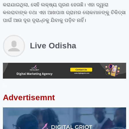
କରାଯାଇଥିଲା
,
ସେହି ଲକ୍ଷ୍ୟ ପୂରଣ ହେଉଛି। ଏହା ଦ୍ୱାରା
କଲରାବାଙ୍କ ତଥା ଏହା ଆଖପାଖ ଗ୍ରାମର ଲୋକମାନଙ୍କୁ ଚିକିତ୍ସା
ପାଇଁ ଆଉ ଦୂର ଦୂରାନ୍ତକୁ ଯିବାକୁ ପଡ଼ିବ ନାହିଁ।
Live Odisha
instagram bio for boys stylish font
instagram vip bio
instagram stylish bio
stylish bio for instagram
sanskrit bio for instagram
instagram bio in punjabi
instagram bio in hindi
rajput bio for instagram
facebook page name ideas
facebook status in hindi
Advertisemnt