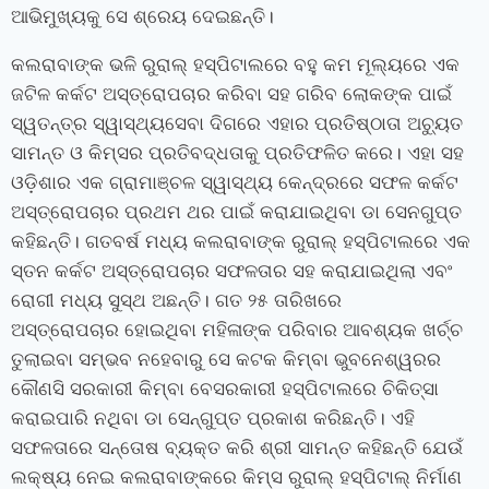
ଆଭିମୁଖ୍ୟକୁ
ସେ
ଶ୍ରେୟ ଦେଇଛନ୍ତି।
କଲରାବାଙ୍କ ଭଳି ରୁରାଲ୍‍ ହସ୍‍ପିଟାଲରେ ବହୁ କମ ମୂଲ୍ୟରେ ଏକ
ଜଟିଳ କର୍କଟ ଅସ୍ତ୍ରୋପଚାର କରିବା ସହ ଗରିବ ଲୋକଙ୍କ ପାଇଁ
ସ୍ୱତନ୍ତ୍ର ସ୍ୱାସ୍ଥ୍ୟସେବା ଦିଗରେ
ଏହାର
ପ୍ରତିଷ୍ଠାତା ଅଚ୍ୟୁତ
ସାମନ୍ତ ଓ କିମ୍‍ସର ପ୍ରତିବଦ୍ଧତାକୁ ପ୍ରତିଫଳିତ କରେ। ଏହା ସହ
ଓଡ଼ିଶାର ଏକ ଗ୍ରାମାଞ୍ଚଳ ସ୍ୱାସ୍ଥ୍ୟ କେନ୍ଦ୍ରରେ ସଫଳ କର୍କଟ
ଅସ୍ତ୍ରୋପଚାର ପ୍ରଥମ ଥର ପାଇଁ କରାଯାଇଥିବା ଡା ସେନଗୁପ୍ତ
କହିଛନ୍ତି। ଗତବର୍ଷ ମଧ୍ୟ କଲରାବାଙ୍କ ରୁରାଲ୍‍ ହସ୍‍ପିଟାଲ
ରେ
ଏକ
ସ୍ତନ କର୍କଟ ଅସ୍ତ୍ରୋପଚାର ସଫଳତାର ସହ କରାଯାଇଥିଲା ଏବଂ
ରୋଗୀ ମଧ୍ୟ ସୁସ୍ଥ ଅଛନ୍ତି। ଗତ ୨୫ ତାରିଖରେ
ଅସ୍ତ୍ରୋପଚାର
ହୋଇଥିବା
ମହିଳାଙ୍କ ପରିବାର ଆବଶ୍ୟକ ଖର୍ଚ୍ଚ
ତୁଲାଇବା ସମ୍ଭବ
ନହେବାରୁ
ସେ କଟକ କିମ୍ବା ଭୁବନେଶ୍ୱରର
କୌଣସି ସରକାରୀ କିମ୍ବା ବେସରକାରୀ ହସ୍ପିଟାଲରେ ଚିକିତ୍ସା
କରାଇପାରି ନଥିବା ଡା ସେନ୍‍ଗୁପ୍ତ ପ୍ରକାଶ କରିଛନ୍ତି।
ଏହି
ସଫଳତାରେ ସନ୍ତୋଷ ବ୍ୟକ୍ତ କରି ଶ୍ରୀ ସାମନ୍ତ କହିଛନ୍ତି ଯେଉଁ
ଲକ୍ଷ୍ୟ ନେଇ କଲରାବାଙ୍କରେ କିମ୍‍ସ ରୁରାଲ୍‍ ହସ୍‍ପିଟାଲ୍‍ ନିର୍ମାଣ