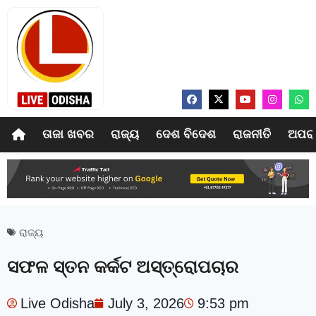
ତାଜା ଖବର
ରାଜ୍ୟ
ଦେଶ ବିଦେଶ
ରାଜନୀତି
ଅପର
ରାଜ୍ୟ
ସଫଳ ସ୍ତନ କର୍କଟ ଅସ୍ତ୍ରୋପଚାର
Live Odisha
July 3, 2026
9:53 pm