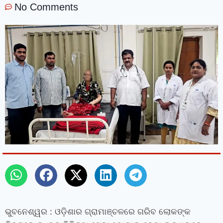
No Comments
ଭୁବନେଶ୍ୱର
: ଓଡ଼ିଶାର ଗ୍ରାମାଞ୍ଚଳରେ ଗରିବ ଲୋକଙ୍କ