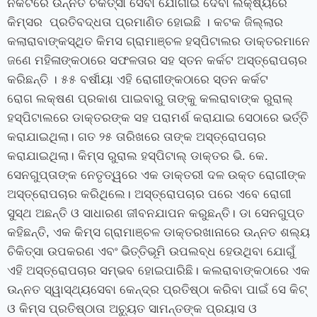
ନିକଟରେ ଉନ୍ନତ ଚିକିତ୍ସା ସେବା ଯୋଗାଇ ଦେବା ଲକ୍ଷ୍ୟରେ
କିମ୍‍ସର ପ୍ରତିବଦ୍ଧତା ପ୍ରମାଣିତ ହୋଇଛି । କଟକ ଜିଲ୍ଲାର
କଲାରାବାଙ୍କସ୍ଥିତ କିମସ ଗ୍ରାମାଞ୍ଚଳ ହସ୍‍ପିଟାଲର ଡାକ୍ତରମାନେ
ଜଣେ ମହିଳାଙ୍କଠାରେ ସଫଳତାର ସହ ସ୍ତନ କର୍କଟ ଅସ୍ତ୍ରୋପଚାର
କରିଛନ୍ତି ।
୫୫ ବର୍ଷୀୟା ଏହି ରୋଗୀଙ୍କ
ଠାରେ
ସ୍ତନ କର୍କଟ
ରୋଗ
ଲକ୍ଷଣ
ପ୍ରକାଶ ପାଇବାରୁ ତାଙ୍କୁ କଲରାବାଙ୍କ ରୁରାଲ୍‍
ହସ୍‍ପିଟାଲରେ ଡାକ୍ତରଙ୍କ ସହ ପରାମର୍ଶ କରାଯାଇ ସେଠାରେ ଭର୍ତ୍ତି
କରାଯାଇଥିଲା। ଗତ ୨୫ ତାରିଖରେ ତାଙ୍କ ଅସ୍ତ୍ରୋପଚାର
କରାଯାଇଥିଲା। କିମ୍‍ସ ରୁରାଲ ହସ୍‍ପିଟାଲ୍‍ ଡାକ୍ତର ଭି. କେ.
ସେନଗୁପ୍ତାଙ୍କ ନେତୃତ୍ୱରେ ଏକ ଡାକ୍ତରୀ ଦଳ ଉକ୍ତ ରୋଗୀଙ୍କ
ଅସ୍ତ୍ରୋପଚାର କରିଥିଲେ। ଅସ୍ତ୍ରୋପଚାର ପରେ ଏବେ ରୋଗୀ
ସୁସ୍ଥ ଅଛନ୍ତି ଓ ସାଧାରଣ ଜୀବନଯାପନ କରୁଛନ୍ତି। ଡା ସେନଗୁପ୍ତ
କହିଛନ୍ତି
,
ଏକ କିମ୍‍ସ ଗ୍ରାମାଞ୍ଚଳ ଡାକ୍ତରଖାନାରେ ଉନ୍ନତ ଶଲ୍ୟ
ଚିକିତ୍ସା ଉପକରଣ ଏବଂ ଭିତ୍ତିଭୂମି ଉପଲବ୍ଧ
ହେଉଥିବା
ଯୋଗୁଁ
ଏହି ଅସ୍ତ୍ରୋପଚାର ସମ୍ଭବ ହୋଇପାରିଛି। କଲରାବାଙ୍କଠାରେ ଏକ
ଉନ୍ନତ ସ୍ୱାସ୍ଥ୍ୟସେବା କେନ୍ଦ୍ର ପ୍ରତିଷ୍ଠା କରିବା ପାଇଁ ସେ କିଟ୍‍
ଓ କିମ୍‍ସ ପ୍ରତିଷ୍ଠାତା ଅଚ୍ୟୁତ ସାମନ୍ତଙ୍କ ପ୍ରୟାସ ଓ