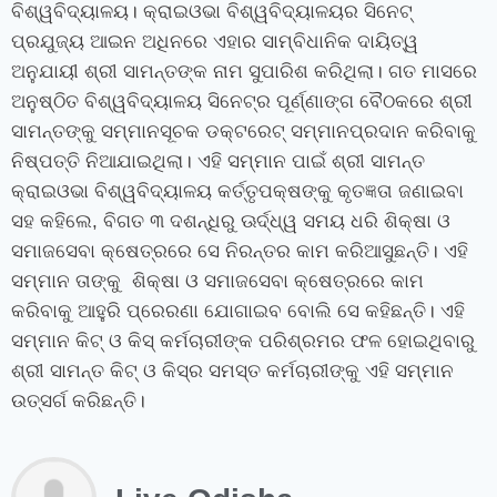
ବିଶ୍ୱବିଦ୍ୟାଳୟ। କ୍ରାଇଓଭା ବିଶ୍ୱବିଦ୍ୟାଳୟର ସିନେଟ୍
ପ୍ରଯୁଜ୍ୟ ଆଇନ ଅଧିନରେ ଏହାର ସାମ୍ବିଧାନିକ ଦାୟିତ୍ୱ
ଅନୁଯାୟୀ ଶ୍ରୀ ସାମନ୍ତଙ୍କ ନାମ ସୁପାରିଶ କରିଥିଲା। ଗତ ମାସରେ
ଅନୁଷ୍ଠିତ ବିଶ୍ୱବିଦ୍ୟାଳୟ ସିନେଟ୍‍ର ପୂର୍ଣ୍ଣାଙ୍ଗ ବୈଠକରେ ଶ୍ରୀ
ସାମନ୍ତଙ୍କୁ ସମ୍ମାନସୂଚକ ଡକ୍ଟରେଟ୍‍ ସମ୍ମାନପ୍ରଦାନ କରିବାକୁ
ନିଷ୍ପତ୍ତି ନିଆଯାଇଥିଲା।
ଏହି ସମ୍ମାନ ପାଇଁ ଶ୍ରୀ ସାମନ୍ତ
କ୍ରାଇଓଭା ବିଶ୍ୱବିଦ୍ୟାଳୟ କର୍ତ୍ତୃପକ୍ଷଙ୍କୁ କୃତଜ୍ଞତା ଜଣାଇବା
ସହ କହିଲେ
,
ବିଗତ ୩ ଦଶନ୍ଧିରୁ ଊର୍ଦ୍ଧ୍ୱ ସମୟ ଧରି ଶିକ୍ଷା ଓ
ସମାଜସେବା କ୍ଷେତ୍ରରେ ସେ ନିରନ୍ତର କାମ କରିଆସୁଛନ୍ତି। ଏହି
ସମ୍ମାନ ତାଙ୍କୁ ଶିକ୍ଷା ଓ ସମାଜସେବା କ୍ଷେତ୍ରରେ କାମ
କରିବାକୁ ଆହୁରି ପ୍ରେରଣା ଯୋଗାଇବ ବୋଲି ସେ କହିଛନ୍ତି। ଏହି
ସମ୍ମାନ କିଟ୍‍ ଓ କିସ୍‍ କର୍ମଚାରୀଙ୍କ ପରିଶ୍ରମର ଫଳ ହୋଇଥିବାରୁ
ଶ୍ରୀ ସାମନ୍ତ କିଟ୍‍ ଓ କିସ୍‍ର ସମସ୍ତ କର୍ମଚାରୀଙ୍କୁ ଏହି ସମ୍ମାନ
ଉତ୍ସର୍ଗ କରିଛନ୍ତି।