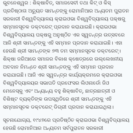
ଭୁବନେଶ୍ୱର
: ଶିକ୍ଷାବିତ୍‌
,
ସମାଜସେବୀ ତଥା କିଟ୍ ଓ କିସ୍
ପ୍ରତିଷ୍ଠାତା ଅଚ୍ୟୁତ ସାମନ୍ତଙ୍କୁ ରୋମାନିଆର ଅନ୍ୟତମ ପୁରାତନ
ସରକାରୀ ବିଶ୍ୱବିଦ୍ୟାଳୟ କ୍ରାଇଓଭା ବିଶ୍ୱବିଦ୍ୟାଳୟ ପକ୍ଷରୁ
ସମ୍ମାନସୂଚକ ଡକ୍ଟରେଟ୍‍ ପ୍ରଦାନ କରାଯାଇଛି। କ୍ରାଇଓଭା
ବିଶ୍ୱବିଦ୍ୟାଳୟ ପକ୍ଷରୁ ଅନୁଷ୍ଠିତ ଏକ ସ୍ୱତନ୍ତ୍ର ଉତ୍ସବରେ
ଆଜି ଶ୍ରୀ ସାମନ୍ତଙ୍କୁ ଏହି ସମ୍ମାନ ପ୍ରଦାନ କରାଯାଇଛି। ଏହା
ହେଉଛି ଶ୍ରୀ ସାମନ୍ତଙ୍କ ୭୩ ତମ ସମ୍ମାନସୂଚକ ଡକ୍ଟରେଟ୍।
ଶିକ୍ଷା ଜରିଆରେ ସମାଜର ବିକାଶ କ୍ଷେତ୍ରରେ ଉଲ୍ଲେଖନୀୟ
ଅବଦାନ ନିମନ୍ତେ ଶ୍ରୀ ସାମନ୍ତଙ୍କୁ ଏହି ସମ୍ମାନ ପ୍ରଦାନ
କରାଯାଇଛି। ଆଜି ଏକ ସ୍ୱତନ୍ତ୍ର କାର୍ଯ୍ୟକ୍ରମରେ କ୍ରାଇଓଭା
ବିଶ୍ୱବିଦ୍ୟାଳୟର ସଭାପତି ପ୍ରଫେସର ଲିଓନାର୍ଡୋ ଜିଓ
ମେନେସ୍କୁ ଏବଂ ଅନ୍ୟାନ୍ୟ ବହୁ ଶିକ୍ଷାବିତ୍‍
,
ଛାତ୍ରଛାତ୍ରୀ ଓ
ବିଶିଷ୍ଟ ବ୍ୟକ୍ତିଙ୍କ ଉପସ୍ଥିତିରେ ଶ୍ରୀ ସାମନ୍ତଙ୍କୁ ଏହି
ସମ୍ମାନସୂଚକ ଡକ୍ଟରେଟ୍‍ ଡିଗ୍ରୀ ପ୍ରଦାନ କରାଯାଇଥିଲା।
ସୂଚନାଯୋଗ୍ୟ
,
୧୯୪୭ରେ ପ୍ରତିଷ୍ଠିତ କ୍ରାଇଓଭା ବିଶ୍ୱବିଦ୍ୟାଳୟ
ହେଉଛି ରୋମାନିଆର ଅନ୍ୟତମ ସର୍ବପୁରାତନ ସରକାରୀ