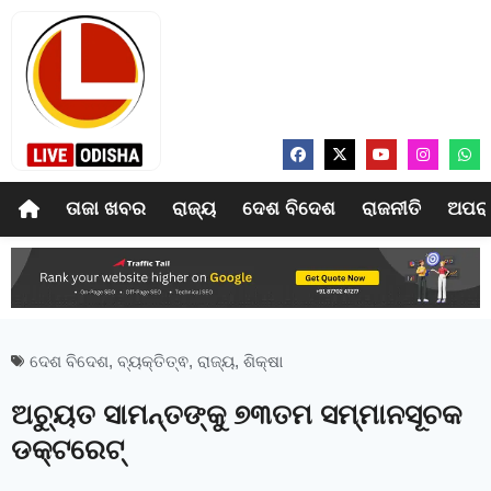
ତାଜା ଖବର
ରାଜ୍ୟ
ଦେଶ ବିଦେଶ
ରାଜନୀତି
ଅପର
ଦେଶ ବିଦେଶ
,
ବ୍ୟକ୍ତିତ୍ଵ
,
ରାଜ୍ୟ
,
ଶିକ୍ଷା
ଅଚ୍ୟୁତ ସାମନ୍ତଙ୍କୁ ୭୩ତମ ସମ୍ମାନସୂଚକ
ଡକ୍ଟରେଟ୍