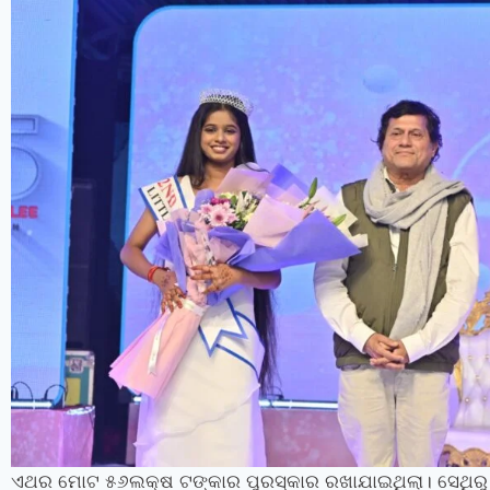
ଏଥର ମୋଟ ୫୬ଲକ୍ଷ ଟଙ୍କାର ପୁରସ୍କାର ରଖାଯାଇଥିଲା। ସେଥିରୁ ଟ