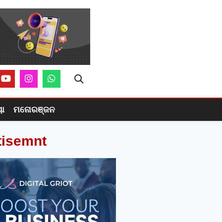
ୟା
ମନୋରଞ୍ଜନ
tisemnt