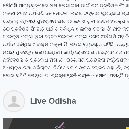
କୌଣସି ପାଠ୍ୟକ୍ରମରେ ନାମ ଲେଖାଇବା ପାଇଁ ଶତ ପ୍ରତିଶତ ଫି ଛାଡ଼ 
ଟଙ୍କା ନଗଦ ଅର୍ଥରାଶି ସହ ମୋଟ୨୮ ଲକ୍ଷ ଟଙ୍କାର ପୁରସ୍କାର ପ୍ର
ଅପ୍‌ଙ୍କୁ ସମୁଦାୟ ପୁରସ୍କାର ରାଶି ୧୪ ଲକ୍ଷ ଥିବା ବେଳେ ୫ଲକ୍ଷ 
୫୦ ପ୍ରତିଶତ ଫି ଛାଡ଼ ଅର୍ଥାତ ସର୍ବାଧିକ ୯ ଲକ୍ଷ ଟଙ୍କା ଫି ଛାଡ଼ କର
୧୨ଲକ୍ଷ ଟଙ୍କା ଥିବା ବେଳେ ୩ଲକ୍ଷ ଟଙ୍କା ନଗଦ ଅର୍ଥରାଶି ସହ କ
ଅର୍ଥାତ ସର୍ବାଧିକ ୯ ଲକ୍ଷ ଟଙ୍କା ଫି ଛାଡ଼ର ବ୍ୟବସ୍ଥା ରହିଛି। ଅନ୍ୟ
ମଧ୍ୟ ପୁରସ୍କୃତ କରାଯାଇଥିଲା। କାର୍ଯ୍ୟକ୍ରମରେ ଅନ୍ୟମାନଙ୍କ ମଧ୍ୟର
ନିର୍ଦ୍ଦେଶକ ଡ ପ୍ରବୋଧ ମହାନ୍ତି
,
ଇଭୋସର ପରିଚାଳନା ନିର୍ଦ୍ଦେଶକ
ଅଧ୍ୟକ୍ଷ ତଥା ପରିଚାଳନା ନିର୍ଦ୍ଦେଶକ ପଙ୍କଜ ଲୋଚନ ମହାନ୍ତି
,
ନହ
କୋର କମିଟି ସଦସ୍ୟା ଡ. ଶ୍ରଦ୍ଧାଞ୍ଜଳି ନାୟକ ଓ ସୋମା ମହାନ୍ତି 
Live Odisha