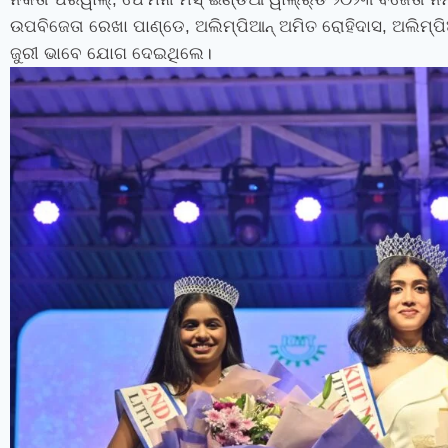
ଉପବିଜେତା ରେଖା ପାଣ୍ଡେ
,
ଅଲିମ୍ପିଆନ୍‍ ଅମିତ ରୋହିଦାସ
,
ଅଲିମ୍ପିଆ
ଜୁରୀ ଭାବେ ଯୋଗ ଦେଇଥିଲେ।