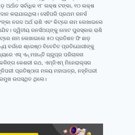
ଅର୍ଥାତ ସର୍ବାଧିକ ୧୮ ଲକ୍ଷ ଟଙ୍କା
,
୧୦ ଲକ୍ଷ
ଦାନ କରାଯାଇଥିଲା। ସେହିପରି ପ୍ରଥମ ରନର୍ସ
ଟଙ୍କା ନଗଦ ଅର୍ଥ ରାଶି ଏବଂ କିଟ୍‌ରେ ନାମ ଲେଖାଇଲେ
ାଯିବ। ଦ୍ୱିତୀୟ ରନର୍ସଅପ୍‌ଙ୍କୁ ମୋଟ ପୁରସ୍କାର ରାଶି
ିଟ୍‌ରେ ନାମ ଲେଖାଇଲେ ୫୦ ପ୍ରତିଶତ ଫି ଛାଡ଼
ାନ୍ୟ ବର୍ଗରେ ଶ୍ରେଷ୍ଠ ବିବେଚିତ ପ୍ରତିଯୋଗୀଙ୍କୁ
େ ଏସ୍‍ ଏନ୍‍ ମହାନ୍ତି ଗ୍ରୁପ୍‍ର ପରିଚାଳନା
 କଳିଙ୍ଗ କେଶରୀ ରଥ
,
ଏମ୍‍ଜିଏମ୍‍ ମିନେରାଲ୍‍ସର
୍ନିପରୀ ପ୍ରତିଷ୍ଠାତା ମଳୟ ମହାପାତ୍ର
,
ନହ୍ନିପରୀ
ପ୍ରମୁଖ ଉପସ୍ଥିତ ଥିଲେ।