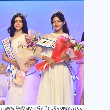
ାଇଟଲ୍ ବିଜୟିନୀଙ୍କୁ କିଟ୍ ବିଶ୍ୱବିଦ୍ୟାଳୟରେ ଯେ