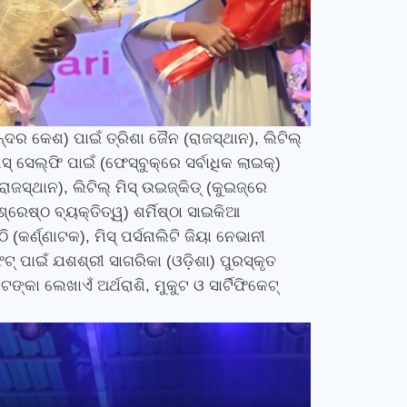
ସୁନ୍ଦର କେଶ) ପାଇଁ ତ୍ରିଶା ଜୈନ (ରାଜସ୍ଥାନ)
,
ଲିଟିଲ୍
ିସ୍ ସେଲ୍‌ଫି ପାଇଁ (ଫେସ୍‌ବୁକ୍‌ରେ ସର୍ବାଧିକ ଲାଇକ୍‌)
(ରାଜସ୍ଥାନ)
,
ଲିଟିଲ୍ ମିସ୍ ଉଇଜ୍‌କିଡ୍ (କୁଇଜ୍‌ରେ
(ଶ୍ରେଷ୍ଠ ବ୍ୟକ୍ତିତ୍ୱ) ଶର୍ମିଷ୍ଠା ସାଇକିଆ
ଠି (କର୍ଣ୍ଣାଟକ)
,
ମିସ୍‍ ପର୍ସନାଲିଟି ଜିୟା ନେଭାନୀ
ଫିଟ୍ ପାଇଁ ଯଶଶ୍ରୀ ସାଗରିକା (ଓଡ଼ିଶା) ପୁରସ୍କୃତ
ଙ୍କା ଲେଖାଏଁ ଅର୍ଥରାଶି
,
ମୁକୁଟ ଓ ସାର୍ଟିଫିକେଟ୍