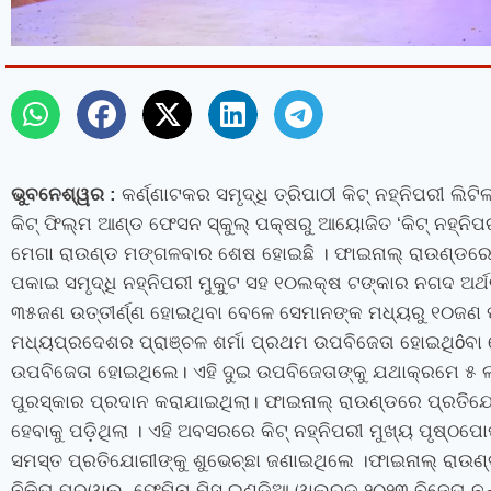
ଭୁବନେଶ୍ୱର
:
କର୍ଣ୍ଣାଟକର ସମୃଦ୍ଧି ତ୍ରିପାଠୀ କିଟ୍ ନହ୍ନିପରୀ ଲିଟ
କିଟ୍ ଫିଲ୍ମ ଆଣ୍ଡ ଫେସନ ସ୍କୁଲ୍‍ ପକ୍ଷରୁ ଆୟୋଜିତ ‘କିଟ୍ ନହ୍ନିପ
ମେଗା ରାଉଣ୍ଡ ମଙ୍ଗଳବାର ଶେଷ ହୋଇଛି । ଫାଇନାଲ୍ ରାଉଣ୍ଡରେ
ପକାଇ ସମୃଦ୍ଧି ନହ୍ନିପରୀ ମୁକୁଟ ସହ ୧୦ଲକ୍ଷ ଟଙ୍କାର ନଗଦ ଅର୍ଥରା
୩୫ଜଣ ଉତ୍ତୀର୍ଣ୍ଣ ହୋଇଥିବା ବେଳେ ସେମାନଙ୍କ ମଧ୍ୟରୁ ୧୦ଜଣ ଫ
ମଧ୍ୟପ୍ରଦେଶର ପ୍ରାଞ୍ଚଳ ଶର୍ମା ପ୍ରଥମ ଉପବିଜେତା ହୋଇଥି
ô
ବା 
ଉପବିଜେତା ହୋଇଥିଲେ। ଏହି ଦୁଇ ଉପବିଜେତାଙ୍କୁ ଯଥାକ୍ରମେ ୫ 
ପୁରସ୍କାର ପ୍ରଦାନ କରାଯାଇଥିଲା। ଫାଇନାଲ୍ ରାଉଣ୍ଡରେ ପ୍ରତିଯୋଗୀ
ହେବାକୁ ପଡ଼ିଥିଲା । ଏହି ଅବସରରେ କିଟ୍‍ ନହ୍ନିପରୀ ମୁଖ୍ୟ ପୃଷ୍ଠପୋଷକ
ସମସ୍ତ ପ୍ରତିଯୋଗୀଙ୍କୁ ଶୁଭେଚ୍ଛା ଜଣାଇଥିଲେ ।ଫାଇନାଲ୍‍ ରାଉଣ୍ଡ
ନିକିତା ପରୱାଲ୍‍
,
ଫେମିନା ମିସ୍‍ ଇଣ୍ଡିଆ ୱାଲ୍‍ର୍ଡ ୨୦୨୩ ବିଜେତା ନନ୍