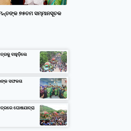
ାମନ୍ତଙ୍କ ୭୫ତମ ସମ୍ମାନସୂଚକ
ତ୍ରକୁ ବାହୁଡ଼ିଲେ
ତରଙ୍କ ସଫଳତା
ଷେତ୍ରରେ ଘୋଷଯାତ୍ରା