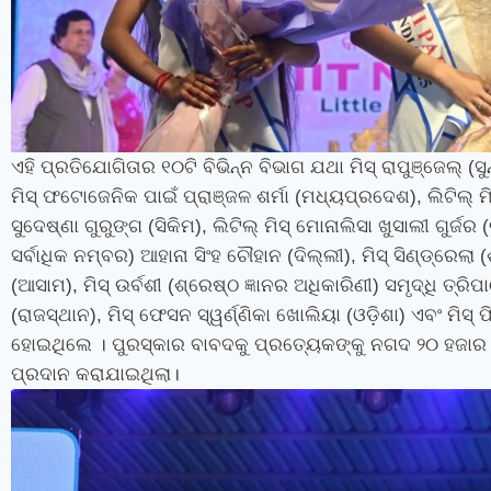
ଏହି ପ୍ରତିଯୋଗିତାର ୧୦ଟି ବିଭିନ୍ନ ବିଭାଗ ଯଥା ମିସ୍ ରାପୁଞ୍ଜେଲ୍ (
ମିସ୍ ଫଟୋଜେନିକ ପାଇଁ ପ୍ରାଞ୍ଜଳ ଶର୍ମା (ମଧ୍ୟପ୍ରଦେଶ)
,
ଲିଟିଲ୍ ମ
ସୁଦେଷ୍ଣା ଗୁରୁଙ୍ଗ (ସିକିମ)
,
ଲିଟିଲ୍ ମିସ୍ ମୋନାଲିସା ଖୁସାଲୀ ଗୁର୍ଜର 
ସର୍ବାଧିକ ନମ୍ବର) ଆହାନା ସିଂହ ଚୌହାନ (ଦିଲ୍ଲୀ)
,
ମିସ୍ ସିଣ୍ଡ୍ରେଲା 
(ଆସାମ)
,
ମିସ୍ ଉର୍ବଶୀ (ଶ୍ରେଷ୍ଠ ଜ୍ଞାନର ଅଧିକାରିଣୀ) ସମୃଦ୍ଧି ତ୍ରିପା
(ରାଜସ୍ଥାନ)
,
ମିସ୍‍ ଫେସନ ସ୍ୱର୍ଣ୍ଣିକା ଖୋଲିୟା (ଓଡ଼ିଶା) ଏବଂ ମିସ୍ 
ହୋଇଥିଲେ । ପୁରସ୍କାର ବାବଦକୁ ପ୍ରତ୍ୟେକଙ୍କୁ ନଗଦ ୨୦ ହଜାର ଟ
ପ୍ରଦାନ କରାଯାଇଥିଲା।