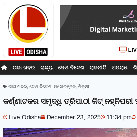
LI
ତାଜା ଖବର
ରାଜ୍ୟ
ଦେଶ ବିଦେଶ
ରାଜନୀତି
ଅପରାଧ
ଶ
ତାଜା ଖବର
,
ଦେଶ ବିଦେଶ
,
ମନୋରଞ୍ଜନ
,
ଶିକ୍ଷା
କର୍ଣ୍ଣାଟକର ସମୃଦ୍ଧି ତ୍ରିପାଠୀ କିଟ୍ ନହ୍ନିପରୀ
Live Odisha
December 23, 2025
11:34 pm