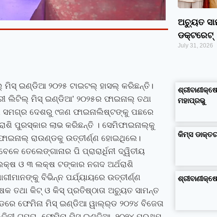
ଅଚ୍ୟୁତ ସ
ଡକ୍ଟରେଟ୍‌
July 31, 2026
google maps alternative
excel formula generator
disadvantages and advantages of computer
business ideas in kolkata
business ideas in assam
business ideas in gujarat
dropshipping suppliers india
IT Companies in Madurai
ିଲ୍ ମିସ୍ ଇଣ୍ଡିଆ ୨୦୨୫ ଟାଇଟଲ୍ ହାସଲ୍ କରିଛନ୍ତି।
ଶ୍ରୀବାଣୀକ୍ଷେ
ରୀ ଲିଟିଲ୍ ମିସ୍ ଇଣ୍ଡିଆ’ ୨୦୨୫ର ଫାଇନାଲ୍ ତଥା
ମହାପ୍ରଭୁ
 ସମଗ୍ର ଦେଶରୁ ୯ଜଣ ଫାଇନାଲିଷ୍ଟଙ୍କୁ ପଛରେ
ଶି ପୁରସ୍କାର ଲାଭ କରିଛନ୍ତି । ସେମିଫାଇନାଲ୍‌କୁ
କିମ୍‍ସ ଡାକ୍
ାଇନାଲ୍ ରାଉଣ୍ଡକୁ ଉତ୍ତୀର୍ଣ୍ଣ ହୋଇଥିଲେ।
ବେଳେ ତେଲେଙ୍ଗାନାର ପି ପ୍ରାରାର୍ଧିନୀ ଦ୍ୱିତୀୟ
ଲକ୍ଷ ଓ ୩ ଲକ୍ଷ ଟଙ୍କାର ନଗଦ ଅର୍ଥରାଶି
ମାନଙ୍କୁ ବିଭିନ୍ନ ପର୍ଯ୍ୟାୟରେ ଉତ୍ତୀର୍ଣ୍ଣ
ଶ୍ରୀବାଣୀକ୍
 ତଥା କିଟ୍‍ ଓ କିସ୍‍ ପ୍ରତିଷ୍ଠାତା ଅଚ୍ୟୁତ ସାମନ୍ତ
ରେ ଫେମିନା ମିସ୍‍ ଇଣ୍ଡିଆ ୱାଲ୍‍ର୍ଡ ୨୦୨୪ ବିଜେତା
ଦିନୀ ଗୁପ୍ତା
,
ଫେମିନା ମିସ୍‍ ଇଣ୍ଡିଆ ୨୦୨୪ ପ୍ରଥମ