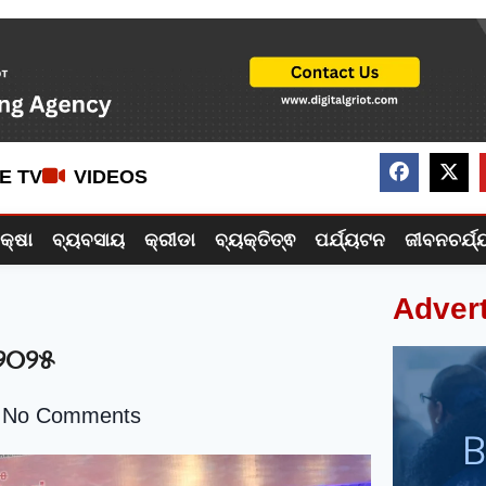
VE TV
VIDEOS
ିକ୍ଷା
ବ୍ୟବସାୟ
କ୍ରୀଡା
ବ୍ୟକ୍ତିତ୍ଵ
ପର୍ଯ୍ୟଟନ
ଜୀବନଚର୍ଯ୍
Adver
 ୨୦୨୫
No Comments