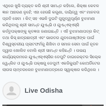
ଏଥିରେ ଖୁସି ବ୍ୟକ୍ତ କରି ଶ୍ରୀ ସାମନ୍ତ କହିଲେ, ଶିକ୍ଷା କେବଳ
ଜ୍ଞାନ ଆହରଣ ନୁହେଁ; ଏହା ହେଉଛି କରୁଣା, ଦାୟିତ୍ୱ ଏବଂ ମାନବତା
ପ୍ରତି ସେବା । କିଟ୍‍ ସହ ଏଭଳି ଦୁଇଟି ଗୁରୁତ୍ୱପୂର୍ଣ୍ଣ ବୁଝାମଣା
କରିଥିବାରୁ ଶ୍ରୀ ସାମନ୍ତ ୟୁଏନ୍‍ଭି ଓ ୟୁଏନ୍‍ଏସ୍‍ଏସ୍‍ସି
କର୍ତ୍ତୃପକ୍ଷଙ୍କୁ କୃତଜ୍ଞତା ଜଣାଇଛନ୍ତି । ଏହି ବୁଝାମଣାପତ୍ର କିଟ୍‍
ତଥା କିସ୍‍ ଛାତ୍ରଛାତ୍ରୀ ଏବଂ ଭାରତର ଯୁବଗୋଷ୍ଠୀଙ୍କ ପାଇଁ
ବିଶ୍ୱସ୍ତରୀୟ ପ୍ଲାଟଫର୍ମରୁ ଶିଖିବା ଓ ସମାଜ ସେବା ପାଇଁ ନୂତନ
ଦ୍ୱାର ଖୋଲିବ ବୋଲି ଶ୍ରୀ ସାମନ୍ତ କହିଛନ୍ତି । ଉଭୟ
କାର୍ଯ୍ୟକ୍ରମରେ ୟୁଏନ୍‍ଏସ୍‍ଏସ୍‍ସିର ଡେପୁଟି ଡାଇରେକ୍ଟର ସିଲ୍‍କେ
ୱେନ୍‍ଲିଚ ଓ ୟୁଏନ୍‍ଭି ପକ୍ଷରୁ ଡେପୁଟୀ ଏକଜିକ୍ୟୁଟି କୋଅର୍ଡିଟେର
ଲାଉସ ଚାମ୍ବରଲେନ ବୁଝାମଣାପତ୍ରରେ ସ୍ୱାକ୍ଷର କରିଥିଲେ ।
Live Odisha