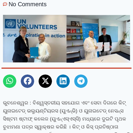
No Comments
ଭୁବନେଶ୍ୱର : ବିଶ୍ୱସ୍ତରୀୟ ସହଯୋଗ ଏବଂ ସେବା ଦିଗରେ କିଟ୍‍
ୟୁନାଇଟେଡ୍‍ ଭଲ୍ୟୁଣ୍ଟିୟରସ (ୟୁଏନ୍‍ଭି) ଓ ୟୁନାଇଟେଡ୍‍ ନେସନ୍‍ସ
ସିଷ୍ଟମ ଷ୍ଟାଫ୍‍ କଲେଜ (ୟୁଏନ୍‍ଏସ୍‍ଏସ୍‍ସି) ମଧ୍ୟରେ ଦୁଇଟି ପୃଥକ
ବୁଝାମଣା ପତ୍ର ସ୍ୱାକ୍ଷର କରିଛି । କିଟ୍‍ ଓ କିସ୍‍ ପ୍ରତିଷ୍ଠାତା