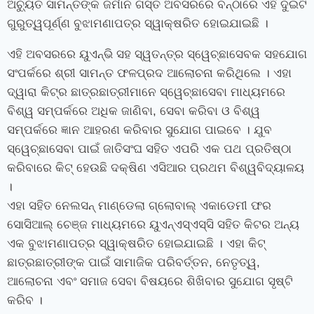
ଅଚ୍ୟୁତ ସାମନ୍ତଙ୍କ ଜର୍ମାନ ଗସ୍ତ ଅବସରରେ ବନ୍‍ଠାରେ ଏହି ଦୁଇଟି
ଗୁରୁତ୍ୱପୂର୍ଣ୍ଣ ବୁଝାମଣାପତ୍ର ସ୍ୱାକ୍ଷରିତ ହୋଇଯାଇଛି ।
ଏହି ଅବସରରେ ୟୁଏନ୍‍ଭି ସହ ସ୍ୱତନ୍ତ୍ର ସ୍ୱେଚ୍ଛାସେବକ ସହଯୋଗ
ସଂପର୍କରେ ଶ୍ରୀ ସାମନ୍ତ ଫଳପ୍ରଦ ଆଲୋଚନା କରିଥିଲେ । ଏହା
ଦ୍ୱାରା କିଟ୍‍ର ଛାତ୍ରଛାତ୍ରୀମାନେ ସ୍ୱେଚ୍ଛାସେବା ମାଧ୍ୟମରେ
ବିଶ୍ୱ ସମ୍ପର୍କରେ ଅଧିକ ଜାଣିବା, ସେବା କରିବା ଓ ବିଶ୍ୱ
ସମ୍ପର୍କରେ ଜ୍ଞାନ ଆହରଣ କରିବାର ସୁଯୋଗ ପାଇବେ । ଯୁବ
ସ୍ୱେଚ୍ଛାସେବା ପାଇଁ ଜାତିସଂଘ ସହିତ ଏପରି ଏକ ପଥ ପ୍ରତିଷ୍ଠା
କରିବାରେ କିଟ୍‍ ହେଉଛି ଦକ୍ଷିଣ ଏସିଆର ପ୍ରଥମ ବିଶ୍ୱବିଦ୍ୟାଳୟ
।
ଏହା ସହିତ ନେଲସନ୍ ମାଣ୍ଡେଲା ଗ୍ଲୋବାଲ୍ ଏକାଡେମୀ ଫର
ସୋସିଆଲ୍ ଚେଞ୍ଜ ମାଧ୍ୟମରେ ୟୁଏନ୍‍ଏସ୍‍ଏସ୍‍ସି ସହିତ କିଟର ଅନ୍ୟ
ଏକ ବୁଝାମଣାପତ୍ର ସ୍ୱାକ୍ଷରିତ ହୋଇଯାଇଛି । ଏହା କିଟ୍‍
ଛାତ୍ରଛାତ୍ରୀଙ୍କ ପାଇଁ ସାମାଜିକ ପରିବର୍ତ୍ତନ, ନେତୃତ୍ୱ,
ଆଲୋଚନା ଏବଂ ସମାଜ ସେବା ବିଷୟରେ ଶିଖିବାର ସୁଯୋଗ ସୃଷ୍ଟି
କରିବ ।