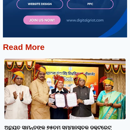
Read More
ଅଚ୍ୟୁତ ସାମନ୍ତଙ୍କ ୭୫ତମ ସମ୍ମାନସୂଚକ ଡକ୍ଟରେଟ୍‌