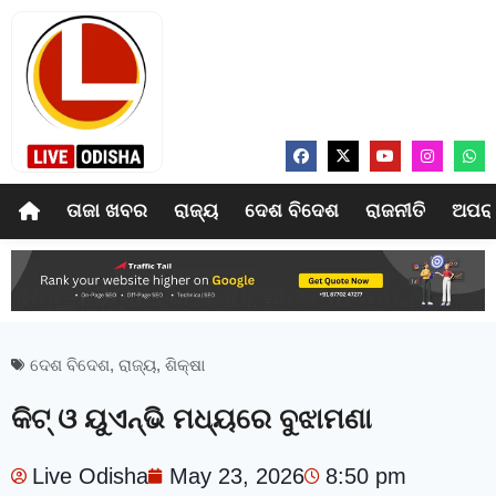
ତାଜା ଖବର
ରାଜ୍ୟ
ଦେଶ ବିଦେଶ
ରାଜନୀତି
ଅପର
ଦେଶ ବିଦେଶ
,
ରାଜ୍ୟ
,
ଶିକ୍ଷା
କିଟ୍‍ ଓ ୟୁଏନ୍‍ଭି ମଧ୍ୟରେ ବୁଝାମଣା
Live Odisha
May 23, 2026
8:50 pm