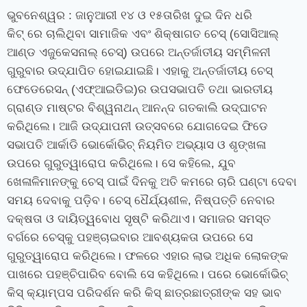
ଭୁବନେଶ୍ୱର
: ଜାନୁଆରୀ ୧୪ ଓ ୧୫ତାରିଖ ଦୁଇ ଦିନ ଧରି
କିଟ୍‍
ରେ
ଚାଲିଥିବା ସାମାଜିକ ଏବଂ ଶିକ୍ଷାଗତ ଚେସ୍ (ସୋସିଆଲ୍
ଆଣ୍ଡ ଏଜୁକେସନାଲ୍ ଚେସ୍‌) ଉପରେ ଅନ୍ତର୍ଜାତୀୟ ସମ୍ମିଳନୀ
ଗୁରୁବାର ଉଦ୍‍ଯାପିତ ହୋଇଯାଇଛି। ଏହାକୁ ଅନ୍ତର୍ଜାତୀୟ ଚେସ୍‍
ଫେଡେରେସନ୍‍ (ଏଫ୍‌ଆଇଡିଇ)ର ଉପସଭାପତି ତଥା ଭାରତୀୟ
ଗ୍ରାଣ୍ଡ ମାଷ୍ଟର ବିଶ୍ୱନାଥନ୍ ଆନନ୍ଦ ଗତକାଲି ଉଦ୍‍ଘାଟନ
କରିଥିଲେ। ଆଜି ଉଦ୍‍ଯାପନୀ ଉତ୍ସବରେ ଯୋଗଦେଇ ଫିଡେ
ସଭାପତି ଆର୍କାଡି ଭୋର୍କୋଭିଚ୍ ନିୟମିତ ଅଭ୍ୟାସ ଓ ଶୃଙ୍ଖଳା
ଉପରେ ଗୁରୁତ୍ୱାରୋପ କରିଥିଲେ। ସେ କହିଲେ
,
ଯୁବ
ଖେଳାଳିମାନଙ୍କୁ ଚେସ୍‍ ପାଇଁ ଦିନକୁ ଅତି କମରେ ଚାରି ଘଣ୍ଟା ଦେବା
ସମୟ ଦେବାକୁ ପଡ଼ିବ। ଚେସ୍ ଧୈର୍ଯ୍ୟଶୀଳ
,
ନିଷ୍ପତ୍ତି ନେବାର
ଦକ୍ଷତା ଓ ଦାୟିତ୍ୱବୋଧ ସୃଷ୍ଟି କରିଥାଏ। ସମାଜର ସମସ୍ତ
ବର୍ଗରେ ଚେସ୍‌କୁ ପହଞ୍ଚାଇବାର ଆବଶ୍ୟକତା ଉପରେ ସେ
ଗୁରୁତ୍ୱାରୋପ କରିଥିଲେ। ଫଳରେ ଏହାର ଲାଭ ଅଧିକ ଲୋକଙ୍କ
ପାଖରେ ପହଞ୍ଚିପାରିବ ବୋଲି ସେ କହିଥିଲେ। ପରେ ଭୋର୍କୋଭିଚ୍
କିସ୍‍ କ୍ୟାମ୍ପସ ପରିଦର୍ଶନ କରି କିସ୍‍ ଛାତ୍ରଛାତ୍ରୀଙ୍କ ସହ ଭାବ