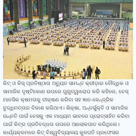
କିଟ୍‍ ଓ କିସ୍‍ ପ୍ରତିଷ୍ଠାତା ଅଚ୍ୟୁତ ସାମନ୍ତ କ୍ରୀଡ଼ାର ବୌଦ୍ଧିକ ଓ
ସାମାଜିକ ଦୃଷ୍ଟିକୋଣ ଉପରେ ଗୁରୁତ୍ୱାରୋପ କରି କହିଲେ
,
ଚେସ୍
ମାନସିକ କ୍ଷମତାକୁ
ତୀକ୍ଷଣ
କରିବା ସହ ଜ୍ଞାନ-କେନ୍ଦ୍ରିକ
ବୁଦ୍ଧିମତ୍ତାର ବିକାଶ କରିଥାଏ। ଶିକ୍ଷା
,
ଅନ୍ତର୍ଭୁକ୍ତି ଓ ସାମାଜିକ
ଉନ୍ନତି ପାଇଁ ଚେସକୁ ଏକ ମାଧ୍ୟମ ଭାବରେ ପ୍ରୋତ୍ସାହିତ କରିବା
ପାଇଁ କିଟ୍‍ର ପ୍ରତିବଦ୍ଧତା ଉପରେ ଆଲୋକପାତ କରିଥିଲେ।
କାର୍ଯ୍ୟକ୍ରମରେ କିଟ୍‍ ବିଶ୍ୱବିଦ୍ୟାଳୟ କୁଳପତି ପ୍ରଫେସର