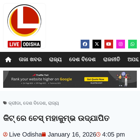
ତାଜା ଖବର
ରାଜ୍ୟ
ଦେଶ ବିଦେଶ
ରାଜନୀତି
ଅପର
କ୍ରୀଡା
,
ଦେଶ ବିଦେଶ
,
ରାଜ୍ୟ
କିଟ୍‍ ରେ ଚେସ୍‍ ମହାକୁମ୍ଭ ଉଦ୍‍ଯାପିତ
Live Odisha
January 16, 2026
4:05 pm