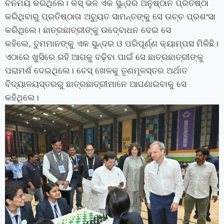
ବିନିମୟ କରିଥିଲେ। କିସ୍‍ ଭଳି ଏକ ସୁନ୍ଦର ଅନୁଷ୍ଠାନ ପ୍ରତିଷ୍ଠା
କରିଥିବାରୁ ପ୍ରତିଷ୍ଠାତା ଅଚ୍ୟୁତ ସାମନ୍ତଙ୍କୁ ସେ ଉଚ୍ଚ ପ୍ରଶଂସା
କରିଥିଲେ। ଛାତ୍ରଛାତ୍ରୀଙ୍କୁ ଉଦ୍‍ବୋଧନ ଦେଇ ସେ
କହିଲେ
,
ତୁମମାନଙ୍କୁ ଏକ ସୁନ୍ଦର ଓ ପରିପୂର୍ଣ୍ଣ କ୍ୟାମ୍ପସ ମିଳିଛି।
ଏଠାରେ ଖୁସିରେ ରହି ଆଗକୁ ବଢ଼ିବା ପାଇଁ ସେ ଛାତ୍ରଛାତ୍ରୀଙ୍କୁ
ପରାମର୍ଶ ଦେଇଥିଲେ। ଚେସ୍‍ ଖେଳକୁ ତୃଣମୂଳସ୍ତର ଅର୍ଥାତ
ବିଦ୍ୟାଳୟସ୍ତରରୁ ଛାତ୍ରଛାତ୍ରୀମାନେ ଆପଣାଇବାକୁ ସେ
କହିଥିଲେ।