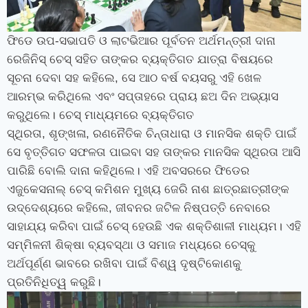
ଫିଡେ ଉପ-ସଭାପତି ଓ ଲାଟଭିଆର ପୂର୍ବତନ ଅର୍ଥମନ୍ତ୍ରୀ ଦାନା
ରେଜିନିସ୍ ଚେସ୍ ସହିତ ତାଙ୍କର ବ୍ୟକ୍ତିଗତ ଯାତ୍ରା ବିଷୟରେ
ସୂଚନା ଦେବା ସହ କହିଲେ
,
ସେ ଆଠ ବର୍ଷ ବୟସରୁ ଏହି ଖେଳ
ଆରମ୍ଭ କରିଥିଲେ ଏବଂ ସପ୍ତାହରେ ପ୍ରାୟ ଛଅ ଦିନ ଅଭ୍ୟାସ
କରୁଥିଲେ। ଚେସ୍ ମାଧ୍ୟମରେ ବ୍ୟକ୍ତିଗତ
ସ୍ଥିରତା
,
ଶୃଙ୍ଖଳା
,
ରଣନୈତିକ ଚିନ୍ତାଧାରା ଓ ମାନସିକ ଶକ୍ତି ପାଇଁ
ସେ ବୃତ୍ତିଗତ ସଫଳତା ପାଇବା ସହ ତାଙ୍କର ମାନସିକ ସ୍ଥିରତା ଆସି
ପାରିଛି ବୋଲି ଦାନା କହିଥିଲେ।
ଏହି ଅବସରରେ ଫିଡେର
ଏଜୁକେସନାଲ୍‍ ଚେସ୍‍ କମିଶନ ମୁଖ୍ୟ ଜେରି ନାଶ ଛାତ୍ରଛାତ୍ରୀଙ୍କ
ଉଦ୍ଦେଶ୍ୟରେ କହିଲେ
,
ଜୀବନର ଜଟିଳ ନିଷ୍ପତ୍ତି ନେବାରେ
ସାହାଯ୍ୟ କରିବା ପାଇଁ ଚେସ୍‍ ହେଉଛି ଏକ ଶକ୍ତିଶାଳୀ ମାଧ୍ୟମ। ଏହି
ସମ୍ମିଳନୀ ଶିକ୍ଷା ବ୍ୟବସ୍ଥା ଓ ସମାଜ ମଧ୍ୟରେ ଚେସ୍‍କୁ
ଅର୍ଥପୂର୍ଣ୍ଣ ଭାବରେ ରଖିବା ପାଇଁ ବିଶ୍ୱ ଦୃଷ୍ଟିକୋଣକୁ
ପ୍ରତିନିଧିତ୍ୱ କରୁଛି।