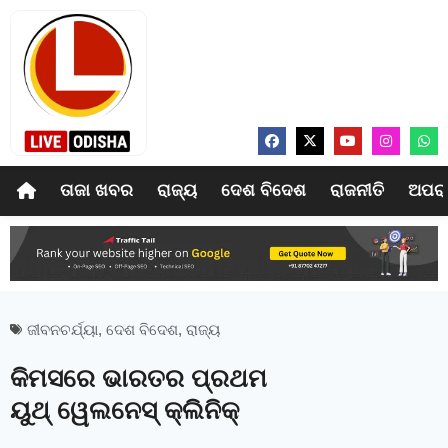
ତାଜା ଖବର
ରାଜ୍ୟ
ଦେଶ ବିଦେଶ
ରାଜନୀତି
ଅପର
ଜୀବନଚର୍ଯ୍ୟା
,
ଦେଶ ବିଦେଶ
,
ରାଜ୍ୟ
କିମସରେ ଭାରତର ପ୍ରଥମ
ୟୁଥ୍‍ ୱେଲନେସ୍‍ କ୍ଲିନିକ୍