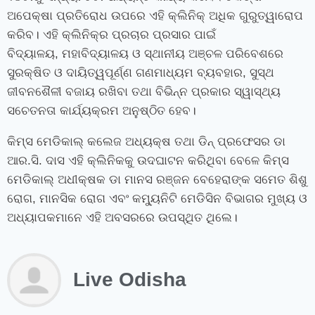
ଅପେକ୍ଷା ପ୍ରତିରୋଧ ଉପରେ ଏହି କ୍ଲିନିକ୍ ଅଧିକ ଗୁରୁତ୍ୱାରୋପ
କରିବ। ଏହି କ୍ଲିନିକ୍‍ର ପ୍ରଚାର ପ୍ରସାର ପାଇଁ
ବିଦ୍ୟାଳୟ
,
ମହାବିଦ୍ୟାଳୟ ଓ ସ୍ଥାନୀୟ ଅଞ୍ଚଳ ପରିବେଶରେ
ସୁରକ୍ଷିତ ଓ ଦାୟିତ୍ୱପୂର୍ଣ୍ଣ ଗଣମାଧ୍ୟମ ବ୍ୟବହାର
,
ସୁସ୍ଥ
ଜୀବନଶୈଳୀ ବଜାୟ ରଖିବା ତଥା ବିଭିନ୍ନ ପ୍ରକାର ସ୍ୱାସ୍ଥ୍ୟ
ସଚେତନତା କାର୍ଯ୍ୟକ୍ରମ ଅନୁଷ୍ଠିତ ହେବ।
କିମ୍‍ସ ମେଡିକାଲ୍‍ କଲେଜ ଅଧ୍ୟକ୍ଷ ତଥା ଡିନ୍ ପ୍ରଫେସର ଡା
ଆର.ସି. ଦାସ ଏହି କ୍ଲିନିକକୁ ଉଦଘାଟନ କରିଥିବା ବେଳେ କିମ୍‍ସ
ମେଡିକାଲ୍ ଅଧୀକ୍ଷକ ଡା ମାନସ ରଞ୍ଜନ ବେହେରାଙ୍କ ସମେତ ଶିଶୁ
ରୋଗ
,
ମାନସିକ ରୋଗ ଏବଂ କମ୍ୟୁନିଟି ମେଡିସିନ ବିଭାଗର ମୁଖ୍ୟ ଓ
ଅଧ୍ୟାପକମାନେ ଏହି ଅବସରରେ ଉପସ୍ଥିତ ଥିଲେ।
Live Odisha