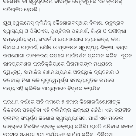
ବିଶେଷଜ୍ଞ ଡା ସ୍ୱର୍ଣ୍ଣଲତା ଦାସଙ୍କ ନେତୃତ୍ୱରେ ଏହି କ୍ଲିନିକ୍
ପରିଚାଳିତ ହେଉଛି।
ୟୁଥ୍‍ ୱେଲ
ନେ
ସ୍‍ କ୍ଲିନିକ୍ କୈଶୋରାବସ୍ଥାର ବିକାଶ
,
ଋତୁସ୍ରାବ
ସ୍ୱାସ୍ଥ୍ୟ ଓ ପିସିଓଏସ
,
ପୁଷ୍ଟିକର ପରାମର୍ଶ
,
ଚିନ୍ତା ଓ ପରୀକ୍ଷା
ସମ୍ବନ୍ଧୀୟ ଚାପ
,
ସଂପର୍କ ଓ ଯୋଗାଯୋଗ ଚ୍ୟାଲେଞ୍ଜ
,
ନିଶା
ନିବାରଣ ପରାମର୍ଶ
,
ଯୌନ ଓ ପ୍ରଜନନ ସ୍ୱାସ୍ଥ୍ୟ ଶିକ୍ଷା
,
ବୟସ-
ଉପଯୋଗୀ ଟୀକାକରଣ ଉପରେ ମାର୍ଗଦର୍ଶନ ପ୍ରଦାନ କରିବ। ନୂତନ
ଭାବପ୍ରବଣତା ପ୍ରତିକ୍ରିୟାରେ
ପିତାମାତାଙ୍କ ମଧ୍ୟରେ
ଦ୍ୱନ୍ଦ୍ୱ
,
ସାମାଜିକ ଗଣମାଧ୍ୟମର ଅତ୍ୟଧିକ ବ୍ୟବହାର ଓ
ଡିଜିଟାଲ୍ ନିଶା ଭଳି ଗୁରୁତ୍ୱପୂର୍ଣ୍ଣ ସମସ୍ୟାଗୁଡ଼ିକ ଉପରେ
ମଧ୍ୟ
ଏହି କ୍ଲିନିକ ମାଧ୍ୟମରେ
ବିସ୍ତାର କରାଯିବ।
ପ୍ରଥମ ବର୍ଷରେ ଅତି କମରେ ୫ ହଜାର କିଶୋର
କିଶୋରୀ
ଙ୍କ
ନିକଟରେ ପହଞ୍ଚିବା ଏହି କ୍ଲିନିକ୍‍ର ଲକ୍ଷ୍ୟ ରହିଛି। ଏହା ବ୍ୟତୀତ
କ୍ଲିନିକ୍ ସଂପୂର୍ଣ୍ଣ କିଶୋର ସ୍ୱାସ୍ଥ୍ୟସେବା ପାଇଁ ଏକ ମଡେଲ
ଢାଞ୍ଚାରେ ବିକଶିତ ହେବାକୁ ଲକ୍ଷ୍ୟ ରଖିଛି। ପ୍ରତି ଶନିବାର ସକାଳ
୧୦ଟାରୁ ସନ୍ଧ୍ୟା ୫ଟା ପର୍ଯ୍ୟନ୍ତ କାର୍ଯ୍ୟ କରିବ। ଚିକିତ୍ସା