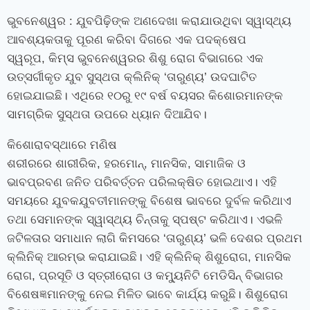
ଭୁବନେଶ୍ୱର
: ଯୁବପିଢ଼ିଙ୍କ ଅଣଦେଖା କରାଯାଉଥିବା ସ୍ୱାସ୍ଥ୍ୟ
ଆବଶ୍ୟକତାକୁ ପୂରଣ କରିବା ଦିଗରେ ଏକ ପଦକ୍ଷେପ
ସ୍ୱରୂପ
,
କିମ୍‍ସ ଭୁବନେଶ୍ୱରର ଶିଶୁ ରୋଗ ବିଭାଗରେ ଏକ
ଉତ୍ସର୍ଗୀକୃତ ଯୁବ ସୁସ୍ଥତା କ୍ଲିନିକ୍ ‘ତାରୁଣ୍ୟ’ ଉଦଘାଟିତ
ହୋଇଯାଇଛି। ଏଥିରେ ୧୦ରୁ ୧୯ ବର୍ଷ ବୟସର କିଶୋରମାନଙ୍କ
ସାମଗ୍ରିକ ସୁସ୍ଥତା ଉପରେ ଧ୍ୟାନ ଦିଆଯିବ।
କିଶୋରାବସ୍ଥାରେ
ମଣିଷ
ଶରୀରରେ
ଶାରୀରିକ
,
ହରମୋନ୍‌
,
ମାନସିକ
,
ସାମାଜିକ ଓ
ଭାବପ୍ରବଣ ଜନିତ ପରିବର୍ତ୍ତନ ପରିଲକ୍ଷିତ ହୋଇଥାଏ। ଏହି
ସମୟରେ ଯୁବକ
ଯୁବତୀ
ମାନଙ୍କୁ ବିଶେଷ ଭାବରେ ଦୁର୍ବଳ କରିଥାଏ
ତଥା ସେମାନଙ୍କ ସ୍ୱାସ୍ଥ୍ୟ ଚିନ୍ତାକୁ ସ୍ପଷ୍ଟ କରିଥାଏ। ଏଭଳି
ଜଟିଳତାର ସମାଧାନ
ଲାଗି କିମସରେ
‘ତାରୁଣ୍ୟ’
ଭଳି
ଦେଶର ପ୍ରଥମ
କ୍ଲିନିକ୍ ଆରମ୍ଭ କରାଯାଇଛି। ଏହି କ୍ଲିନିକ୍‍ ଶିଶୁରୋଗ
,
ମାନସିକ
ରୋଗ
,
ପ୍ରସୂତି ଓ ସ୍ତ୍ରୀରୋଗ ଓ କମ୍ୟୁନିଟି ମେଡିସିନ୍‍ ବିଭାଗର
ବିଶେଷଜ୍ଞମାନଙ୍କୁ ନେଇ ମିଳିତ ଭାବେ କାର୍ଯ୍ୟ କରୁଛି। ଶିଶୁରୋଗ