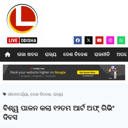
ତାଜା ଖବର
ରାଜ୍ୟ
ଦେଶ ବିଦେଶ
ରାଜନୀତି
ଅପର
ଜୀବନଚର୍ଯ୍ୟା
,
ଦେଶ ବିଦେଶ
,
ରାଜ୍ୟ
ବିଶ୍ୱ ପାଳନ କଲା ୧୨ତମ ଆର୍ଟ ଅଫ୍‍ ଗିଭିଂ
ଦିବସ