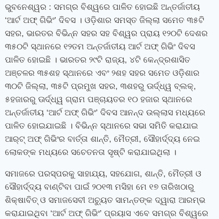
ଭୁବନେଶ୍ୱର : ସମଗ୍ର ବିଶ୍ୱରେ ପାଳିତ ହୋଇଛି ଅନ୍ତର୍ଜାତୀୟ
‘ଆର୍ଟ ଅଫ୍‍ ଗିଭିଂ’ ଦିବସ । ଓଡ଼ିଶାର ସମସ୍ତ ଜିଲ୍ଲା ସମେତ ୩୫ଟି
ସହର, ଭାରତର ବିଭିନ୍ନ ସହର ସହ ବିଶ୍ୱର ପ୍ରାୟ ୧୨୦ଟି ଦେଶର
୩୫୦ଟି ସ୍ଥାନରେ ୧୨ତମ ଅନ୍ତର୍ଜାତୀୟ ଆର୍ଟ ଅଫ୍‍ ଗିଭିଂ ଦିବସ
ପାଳିତ ହୋଇଛି । ଭାରତର ୨୯ଟି ରାଜ୍ୟ, ୪ଟି କେନ୍ଦ୍ରଶାସିତ
ଅଞ୍ଚଳର ୩୫ଶହ ସ୍ଥାନରେ ଏବଂ ୨ଶହ ସହର ସମେତ ଓଡ଼ିଶାର
୩୦ଟି ଜିଲ୍ଲା, ୩୫ଟି ପ୍ରମୁଖ ସହର, ୩ଶହରୁ ଊର୍ଦ୍ଧ୍ୱ ବ୍ଲକ୍‍,
୫ହଜାରରୁ ଊର୍ଦ୍ଧ୍ୱ ଗ୍ରାମ ପଞ୍ଚାୟତର ୧୦ ହଜାର ସ୍ଥାନରେ
ଅନ୍ତର୍ଜାତୀୟ ‘ଆର୍ଟ ଅଫ୍ ଗିଭିଂ’ ଦିବସ ଆନନ୍ଦ ଉଲ୍ଲାସ ମଧ୍ୟରେ
ପାଳିତ ହୋଇଯାଇଛି । ବିଭିନ୍ନ ସ୍ଥାନରେ ସଭା ସମିତି କରାଯାଇ
ଆର୍ଟ୍‍ ଅଫ୍‍ ଗିଭିଂର ବାର୍ତ୍ତା ଶାନ୍ତି, ମୈତ୍ରୀ, ସୌହାର୍ଦ୍ଦ୍ୟ ନେଇ
ଲୋକଙ୍କ ମଧ୍ୟରେ ସଚେତନତା ସୃଷ୍ଟି କରାଯାଇଥିଲା ।
ସମାଜରେ ପରସ୍ପରକୁ ସାହାଯ୍ୟ, ସହଯୋଗ, ଶାନ୍ତି, ମୈତ୍ରୀ ଓ
ସୌହାର୍ଦ୍ଦ୍ୟ ବାଣ୍ଟିବା ପାଇଁ ୨୦୧୩ ମସିହା ମେ ୧୭ ତାରିଖଠାରୁ
ଶିକ୍ଷାବିତ୍‍ ଓ ସମାଜସେବୀ ଅଚ୍ୟୁତ ସାମନ୍ତଙ୍କ ଦ୍ୱାରା ଆରମ୍ଭ
କରାଯାଇଥିବା ‘ଆର୍ଟ ଅଫ୍‍ ଗିଭିଂ’ ପ୍ରୟାସ ଏବେ ସମଗ୍ର ବିଶ୍ୱରେ