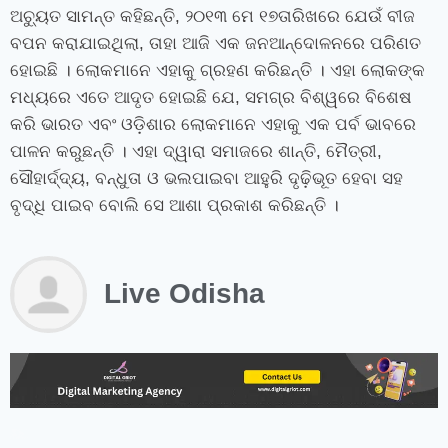
ଅଚ୍ୟୁତ ସାମନ୍ତ କହିଛନ୍ତି, ୨୦୧୩ ମେ ୧୭ତାରିଖରେ ଯେଉଁ ବୀଜ
ବପନ କରାଯାଇଥିଲା, ତାହା ଆଜି ଏକ ଜନଆନ୍ଦୋଳନରେ ପରିଣତ
ହୋଇଛି । ଲୋକମାନେ ଏହାକୁ ଗ୍ରହଣ କରିଛନ୍ତି । ଏହା ଲୋକଙ୍କ
ମଧ୍ୟରେ ଏତେ ଆଦୃତ ହୋଇଛି ଯେ, ସମଗ୍ର ବିଶ୍ୱରେ ବିଶେଷ
କରି ଭାରତ ଏବଂ ଓଡ଼ିଶାର ଲୋକମାନେ ଏହାକୁ ଏକ ପର୍ବ ଭାବରେ
ପାଳନ କରୁଛନ୍ତି । ଏହା ଦ୍ୱାରା ସମାଜରେ ଶାନ୍ତି, ମୈତ୍ରୀ,
ସୌହାର୍ଦ୍ଦ୍ୟ, ବନ୍ଧୁତା ଓ ଭଲପାଇବା ଆହୁରି ଦୃଢ଼ିଭୂତ ହେବା ସହ
ବୃଦ୍ଧି ପାଇବ ବୋଲି ସେ ଆଶା ପ୍ରକାଶ କରିଛନ୍ତି ।
Live Odisha
instagram bio for boys stylish font
instagram vip bio
instagram stylish bio
stylish bio for instagram
sanskrit bio for instagram
instagram bio in punjabi
instagram bio in hindi
rajput bio for instagram
facebook page name ideas
facebook status in hindi