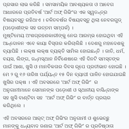
ପ୍ରସାର ଲାଭ କରିଛି । ସମସାମୟିକ ଆବଶ୍ୟକତା ଓ ଆବେଗ
ଆଧାରରେ ପ୍ରତିବର୍ଷ ‘ଆର୍ଟ ଅଫ୍ ଗିଭିଂ’ର ଏକ ସ୍ୱତନ୍ତ୍ର
ବିଷୟବସ୍ତୁ ରହିଥାଏ । ଚଳିତବର୍ଷର ବିଷୟବସ୍ତୁ ଥିଲା ନେବରଗୁଡ୍‍
(ପଡ଼ୋଶୀଙ୍କ ସହ ଉତ୍ତମ ସମ୍ପର୍କ) ।
ମୁଷ୍ଟିମେୟ ଅଂଶଗ୍ରହଣକାରୀଙ୍କୁ ନେଇ ଆରମ୍ଭ ହୋଇଥିବା ଏହି
ଆନ୍ଦୋଳନ ଏବେ କାୟା ବିସ୍ତାର କରିଚାଲିଛି । ଦେଶରୁ ମହାଦେଶକୁ
ବ୍ୟାପିଛି । ଲକ୍ଷ ଲକ୍ଷ ବ୍ୟକ୍ତି ସାମିଲ ହୋଇଛନ୍ତି । ଜାତି, ଧର୍ମ,
ବୟସ, ଲିଙ୍ଗ, ଜନ୍ମସ୍ଥାନ ନିର୍ବିଶେଷରେ ଏହି ଦିନଟି ସମସ୍ତଙ୍କ
ପାଇଁ ଆଶା, ଖୁସି ଓ ମାନବିକତାର ଦିବସ ରୂପେ ପ୍ରତୀଭାତ ହୋଇଛି ।
ମେ ୨ ରୁ ୧୬ ତାରିଖ ପର୍ଯ୍ୟନ୍ତ ୧୫ ଦିନ ବ୍ୟାପୀ ପାଳିତ ହୋଇଯାଇଛି
ଖୁସିର ପକ୍ଷ । ଏହି ଅବସରରେ ‘ଆର୍ଟ ଅଫ୍‍ ଗିଭିଂ’ ର
ଅନୁଗାମୀମାନେ ସେମାନଙ୍କ ପଡ଼ୋଶୀ ଓ ସ୍ଥାନୀୟ ବାସିନ୍ଦାଙ୍କ
ସହ ଖୁସି ବାଣ୍ଟିବା ସହ ‘ଆର୍ଟ ଅଫ୍‍ ଗିଭିଂ’ ର ବାର୍ତ୍ତ ପ୍ରଚାର
କରିଥିଲେ ।
ଏହି ଅବସରରେ ଆର୍ଟ୍‍ ଅଫ୍‍ ଗିଭିଂର ଅନୁଗାମୀ ଓ ଶୁଭେଚ୍ଛୁ
ମାନଙ୍କୁ ଧନ୍ୟବାଦ ଜଣାଇ ‘ଆର୍ଟ ଅଫ୍‍ ଗିଭିଂ’ ର ପ୍ରତିଷ୍ଠାତା