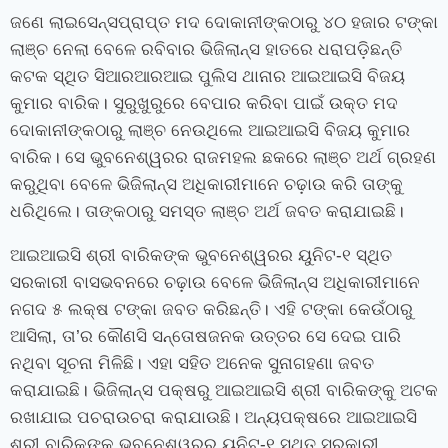
ଜଣେ ଲାଇସେନ୍ସପ୍ରାପ୍ତ ମଦ ଦୋକାନୀଙ୍କଠାରୁ ୪୦ ହଜାର ଟଙ୍କା
ଲାଞ୍ଚ ନେଲା ବେଳେ ରବିବାର ଭିଜିଲାନ୍ସ ହାତରେ ଧରାପଡ଼ିଛନ୍ତି
କଟକ ସ୍ଥିତ ସିଆରଆରଆଇ ପୁଲିସ ଥାନାର ଆଇଆଇସି ବିଜୟ
କୁମାର ବାରିକ। ସୁରୁଖୁରୁରେ ବେପାର କରିବା ପାଇଁ ଉକ୍ତ ମଦ
ଦୋକାନୀଙ୍କଠାରୁ ଲାଞ୍ଚ ନେଉଥିଲେ ଆଇଆଇସି ବିଜୟ କୁମାର
ବାରିକ। ସେ ଭୁବନେଶ୍ୱରର ରାଜମହଲ ଛକରେ ଲାଞ୍ଚ ଅର୍ଥ ଗ୍ରହଣ
କରୁଥିବା ବେଳେ ଭିଜିଲାନ୍ସ ଅଧିକାରୀମାନେ ଚଢ଼ାଉ କରି ତାଙ୍କୁ
ଧରିଥିଲେ। ତାଙ୍କଠାରୁ ସମସ୍ତ ଲାଞ୍ଚ ଅର୍ଥ ଜବତ କରାଯାଇଛି।
ଆଇଆଇସି ଶ୍ରୀ ବାରିକଙ୍କ ଭୁବନେଶ୍ୱରର ୟୁନିଟ-୧ ସ୍ଥିତ
ସରକାରୀ ବାସଭବନରେ ଚଢ଼ାଉ ବେଳେ ଭିଜିଲାନ୍ସ ଅଧିକାରୀମାନେ
ନଗଦ ୫ ଲକ୍ଷ ଟଙ୍କା ଜବତ କରିଛନ୍ତି। ଏହି ଟଙ୍କା କେଉଁଠାରୁ
ଆସିଲା, ତା’ର କୌଣସି ସନ୍ତୋଷଜନକ ଉତ୍ତର ସେ ଦେଇ ପାରି
ନଥିବା ସୂଚନା ମିଳିଛି। ଏହା ସହିତ ଅନେକ ସୁନାଗହଣା ଜବତ
କରାଯାଇଛି। ଭିଜିଲାନ୍ସ ପକ୍ଷରୁ ଆଇଆଇସି ଶ୍ରୀ ବାରିକଙ୍କୁ ଅଟକ
ରଖାଯାଇ ପଚରାଉଚରା କରାଯାଉଛି। ଅନ୍ୟପକ୍ଷରେ ଆଇଆଇସି
ଶ୍ରୀ ବାରିକଙ୍କ ଭୁବନେଶ୍ୱରର ୟୁନିଟ-୧ ସ୍ଥିତ ସରକାରୀ