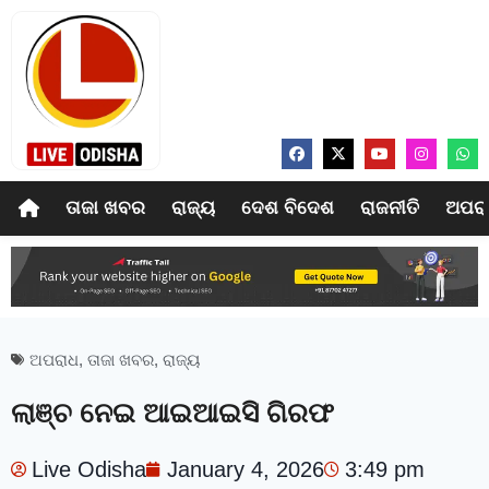
ତାଜା ଖବର
ରାଜ୍ୟ
ଦେଶ ବିଦେଶ
ରାଜନୀତି
ଅପର
ଅପରାଧ
,
ତାଜା ଖବର
,
ରାଜ୍ୟ
ଲାଞ୍ଚ ନେଇ ଆଇଆଇସି ଗିରଫ
Live Odisha
January 4, 2026
3:49 pm