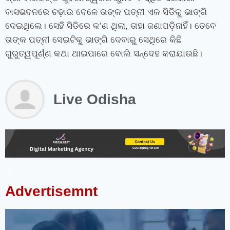
ବାସଭବନରେ ଚଢ଼ାଉ ବେଳେ ତାଙ୍କ ପତ୍ନୀ ଏକ ସିଡିକୁ ଭାଙ୍ଗି
ଦେଇଥିଲେ। ସେହି ସିଡିରେ କ’ଣ ଥିଲା, ତାହା ଜଣାପଡ଼ିନାହିଁ। ତେବେ
ତାଙ୍କ ପତ୍ନୀ ସେଇଟିକୁ ଭାଙ୍ଗି ଦେବାରୁ ସେଥିରେ କିଛି
ଗୁରୁତ୍ୱପୂର୍ଣ୍ଣ କଥା ଥାଇପାରେ ବୋଲି ସନ୍ଦେହ କରାଯାଉଛି।
Live Odisha
instagram bio for boys stylish font
instagram vip bio
instagram stylish bio
stylish bio for instagram
sanskrit bio for instagram
instagram bio in punjabi
instagram bio in hindi
rajput bio for instagram
facebook page name ideas
facebook status in hindi
Advertisemnt