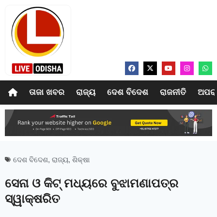
ତାଜା ଖବର
ରାଜ୍ୟ
ଦେଶ ବିଦେଶ
ରାଜନୀତି
ଅପର
ଦେଶ ବିଦେଶ
,
ରାଜ୍ୟ
,
ଶିକ୍ଷା
ସେନା ଓ କିଟ୍‌ ମଧ୍ୟରେ ବୁଝାମଣାପତ୍ର
ସ୍ୱାକ୍ଷରିତ