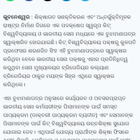
ଭୁବନେଶ୍ୱର
: ଶିକ୍ଷାଗତ ସଶକ୍ତିକରଣ ଏବଂ ଅନ୍ତର୍ଭୁକ୍ତିମୂଳକ
ରାଷ୍ଟ୍ର ନିର୍ମାଣ ଦିଗରେ ଏକ ପଦକ୍ଷେପ ସ୍ୱରୂପ କିଟ୍
ବିଶ୍ୱବିଦ୍ୟାଳୟ ଓ ଭାରତୀୟ ସେନା ମଧ୍ୟରେ ଏକ ବୁଝାମଣାପତ୍ର
ସ୍ୱାକ୍ଷରିତ ହୋଇଯାଇଛି। କିଟ୍ ବିଶ୍ୱବିଦ୍ୟାଳୟ ପକ୍ଷରୁ କୁଳପତି
ପ୍ରଫେସର ଶରଣଜିତ ସିଂହ ଏହି ବୁଝାମଣାପତ୍ରରେ ସ୍ୱାକ୍ଷର
କରିଥିବା ବେଳେ ଭାରତୀୟ ସେନା ପକ୍ଷରୁ ଏହାର ପ୍ରତିନିଧିତ୍ୱ
କରୁଥିବା ସେନା ମୁଖ୍ୟାଳୟର ବ୍ରିଗେଡିୟର କଲ୍ୟାଣ
ବ୍ରିଗେଡିୟର ଠାକୁର ମୟଙ୍କ ସିହ୍ନା ଏଥିରେ ସ୍ୱାକ୍ଷର
କରିଥିଲେ।
ଏହା ବୁଝାମଣାପତ୍ର ଅନୁସାରେ କାର୍ଯ୍ୟରତ ଓ ଅବସରପ୍ରାପ୍ତ
ଭାରତୀୟ ସେନା କର୍ମଚାରୀଙ୍କ ପିଲାମାନଙ୍କ ପାଇଁ ସମସ୍ତ
ପାଠ୍ୟକ୍ରମ (ଡାକ୍ତରୀ ପାଠ୍ୟକ୍ରମ ବ୍ୟତୀତ) ଏବଂ ସେମାନଙ୍କ
ପିଲାମାନଙ୍କ ପାଇଁ କିଟ୍‍ ବିଶ୍ୱବିଦ୍ୟାଳୟ ଉଚ୍ଚଶିକ୍ଷା ସୁଯୋଗ
ଯୋଗାଇ ଦେବ। ଏଥିପାଇଁ ଯୋଗ୍ୟ ପ୍ରାର୍ଥୀଙ୍କ ଶିକ୍ଷା ଫିସରେ