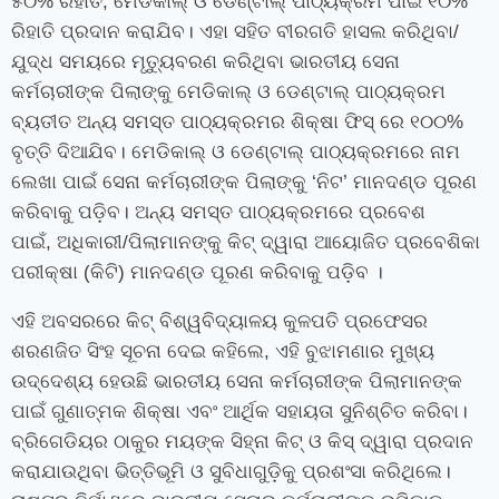
୫୦% ରିହାତି, ମେଡିକାଲ୍‍ ଓ ଡେଣ୍ଟାଲ୍‍ ପାଠ୍ୟକ୍ରମ ପାଇଁ ୧୦%
ରିହାତି ପ୍ରଦାନ କରାଯିବ। ଏହା ସହିତ ବୀରଗତି ହାସଲ କରିଥିବା/
ଯୁଦ୍ଧ ସମୟରେ ମୃତ୍ୟୁବରଣ କରିଥିବା ଭାରତୀୟ ସେନା
କର୍ମଚାରୀଙ୍କ ପିଲାଙ୍କୁ ମେଡିକାଲ୍‍ ଓ ଡେଣ୍ଟାଲ୍‍ ପାଠ୍ୟକ୍ରମ
ବ୍ୟତୀତ ଅନ୍ୟ ସମସ୍ତ ପାଠ୍ୟକ୍ରମର ଶିକ୍ଷା ଫିସ୍ ରେ ୧୦୦%
ବୃତ୍ତି ଦିଆଯିବ। ମେଡିକାଲ୍ ଓ ଡେଣ୍ଟାଲ୍ ପାଠ୍ୟକ୍ରମରେ ନାମ
ଲେଖା ପାଇଁ ସେନା କର୍ମଚାରୀଙ୍କ ପିଲାଙ୍କୁ ‘ନିଟ’ ମାନଦଣ୍ଡ ପୂରଣ
କରିବାକୁ ପଡ଼ିବ। ଅନ୍ୟ ସମସ୍ତ ପାଠ୍ୟକ୍ରମରେ ପ୍ରବେଶ
ପାଇଁ, ଅଧିକାରୀ/ପିଲାମାନଙ୍କୁ କିଟ୍‍ ଦ୍ୱାରା ଆୟୋଜିତ ପ୍ରବେଶିକା
ପରୀକ୍ଷା (କିଟି) ମାନଦଣ୍ଡ ପୂରଣ କରିବାକୁ ପଡ଼ିବ ।
ଏହି ଅବସରରେ କିଟ୍‍ ବିଶ୍ୱବିଦ୍ୟାଳୟ କୁଳପତି ପ୍ରଫେସର
ଶରଣଜିତ ସିଂହ ସୂଚନା ଦେଇ କହିଲେ, ଏହି ବୁଝାମଣାର ମୁଖ୍ୟ
ଉଦ୍ଦେଶ୍ୟ ହେଉଛି ଭାରତୀୟ ସେନା କର୍ମଚାରୀଙ୍କ ପିଲାମାନଙ୍କ
ପାଇଁ ଗୁଣାତ୍ମକ ଶିକ୍ଷା ଏବଂ ଆର୍ଥିକ ସହାୟତା ସୁନିଶ୍ଚିତ କରିବା।
ବ୍ରିଗେଡିୟର ଠାକୁର ମୟଙ୍କ ସିହ୍ନା କିଟ୍‍ ଓ କିସ୍‍ ଦ୍ୱାରା ପ୍ରଦାନ
କରାଯାଉଥିବା ଭିତ୍ତିଭୂମି ଓ ସୁବିଧାଗୁଡ଼ିକୁ ପ୍ରଶଂସା କରିଥିଲେ।