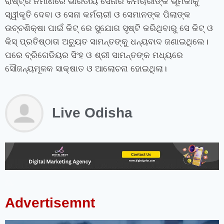
ରାଷ୍ଟ୍ର ନିର୍ମାଣରେ ଭାରତୀୟ ସେନାର କର୍ମଚାରୀଙ୍କ ଭୂମିକାକୁ
ସ୍ୱୀକୃତି ଦେବା ଓ ସେନା କର୍ମଚାରୀ ଓ ସେମାନଙ୍କ ପିଲାଙ୍କ
ଉଚ୍ଚଶିକ୍ଷା ପାଇଁ କିଟ୍‍ ରେ ସୁଯୋଗ ସୃଷ୍ଟି କରିଥିବାରୁ ସେ କିଟ୍‍ ଓ
କିସ୍‍ ପ୍ରତିଷ୍ଠାତା ଅଚ୍ୟୁତ ସାମନ୍ତଙ୍କୁ ଧନ୍ୟବାଦ ଜଣାଇଥିଲେ।
ପରେ ବ୍ରିଗେଡିୟର ସିଂହ ଓ ଶ୍ରୀ ସାମନ୍ତଙ୍କ ମଧ୍ୟରେ
ସୌଜନ୍ୟମୂଳକ ସାକ୍ଷାତ ଓ ଆଲୋଚନା ହୋଇଥିଲା।
Live Odisha
instagram bio for boys stylish font
instagram vip bio
instagram stylish bio
stylish bio for instagram
sanskrit bio for instagram
instagram bio in punjabi
instagram bio in hindi
rajput bio for instagram
facebook page name ideas
facebook status in hindi
Advertisemnt