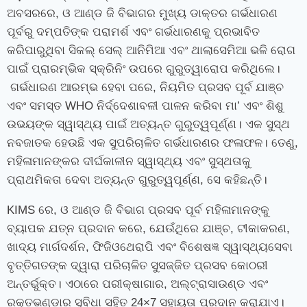
ଅବସରରେ, ଓ ଆଣ୍ଡ ଜି ବିଭାଗର ମୁଖ୍ୟ ଡାକ୍ତର ଗର୍ଭଧାରଣ
ପୂର୍ବରୁ ଦମ୍ପତିଙ୍କ ପରାମର୍ଶ ଏବଂ ଗର୍ଭଧାରଣକୁ ପ୍ରଭାବିତ
କରିପାରୁଥିବା ସିକଲ୍ ସେଲ୍ ଆନିମିଆ ଏବଂ ଥାଲାସେମିଆ ଭଳି ରୋଗ
ପାଇଁ ପ୍ରାରମ୍ଭିକ ସ୍କ୍ରିନିଂ ଉପରେ ଗୁରୁତ୍ୱାରୋପ କରିଥିଲେ।
ଗର୍ଭଧାରଣ ଆରମ୍ଭ ହେବା ପରେ, ନିୟମିତ ପ୍ରସବ ପୂର୍ବ ଯାଞ୍ଚ
ଏବଂ ସମସ୍ତ WHO ନିର୍ଦ୍ଦେଶାବଳୀ ପାଳନ କରିବା ମା’ ଏବଂ ଶିଶୁ
ଉଭୟଙ୍କ ସ୍ୱାସ୍ଥ୍ୟ ପାଇଁ ଅତ୍ୟନ୍ତ ଗୁରୁତ୍ୱପୂର୍ଣ୍ଣ। ଏକ ସୁସ୍ଥ
ନବଜାତକ ହେଉଛି ଏକ ସୁପରିଚାଳିତ ଗର୍ଭଧାରଣର ଫଳାଫଳ। ତେଣୁ,
ମହିଳାମାନଙ୍କର ଦୀର୍ଘକାଳୀନ ସ୍ୱାସ୍ଥ୍ୟ ଏବଂ ସୁସ୍ଥତାକୁ
ପ୍ରାଥମିକତା ଦେବା ଅତ୍ୟନ୍ତ ଗୁରୁତ୍ୱପୂର୍ଣ୍ଣ, ସେ କହିଛନ୍ତି।
KIMS ରେ, ଓ ଆଣ୍ଡ ଜି ବିଭାଗ ପ୍ରସବ ପୂର୍ବ ମହିଳାମାନଙ୍କୁ
ବ୍ୟାପକ ଯତ୍ନ ପ୍ରଦାନ କରେ, ଯେଉଁଥିରେ ଯାଞ୍ଚ, ଟୀକାକରଣ,
ଖାଦ୍ୟ ମାର୍ଗଦର୍ଶନ, ଫିଜିଓଥେରାପି ଏବଂ ବିଶେଷଜ୍ଞ ସ୍ୱାସ୍ଥ୍ୟସେବା
ବୃତ୍ତିଗତଙ୍କ ଦ୍ୱାରା ପରିଚାଳିତ ସୁସଜ୍ଜିତ ପ୍ରସବ କୋଠରୀ
ଅନ୍ତର୍ଭୁକ୍ତ। ଏଠାରେ ପରୀକ୍ଷାଗାର, ଅଲ୍ଟ୍ରାସାଉଣ୍ଡ ଏବଂ
ରକ୍ତଭଣ୍ଡାର ସୁବିଧା ସହିତ 24×7 ସହାୟତା ପ୍ରଦାନ କରାଯାଏ।