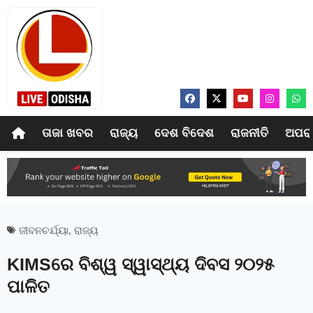
ତାଜା ଖବର
ରାଜ୍ୟ
ଦେଶ ବିଦେଶ
ରାଜନୀତି
ଅପର
ଜୀବନଚର୍ଯ୍ୟା
,
ରାଜ୍ୟ
KIMSରେ ବିଶ୍ୱ ସ୍ୱାସ୍ଥ୍ୟ ଦିବସ ୨୦୨୫
ପାଳିତ