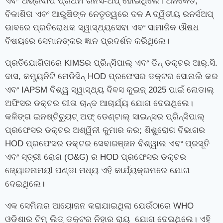
ଏବଂ ଅଭ୍ରଦୀପ ପ୍ରଥମ ରନର୍ସ-ଅପ୍ ହୋଇଥିଲେ। ଅନିକେତ,
ବିକାଶିତା ଏବଂ ଆରୁଷିଙ୍କ ନେତୃତ୍ୱରେ ଦଳ A ଦ୍ୱିତୀୟ ରନର୍ସଅପ୍
ଭାବରେ ପ୍ରତିରୋଧକ ସ୍ୱାସ୍ଥ୍ୟସେବା ଏବଂ ସାମାଜିକ ଔଷଧ
ବିଷୟରେ ସେମାନଙ୍କର ଜ୍ଞାନ ପ୍ରଦର୍ଶନ କରିଥିଲେ।
ପ୍ରତିଯୋଗିତାରେ KIMSର ପ୍ରିନ୍ସିପାଲ୍ ଏବଂ ଡିନ୍ ଡକ୍ଟର ଆର୍.ସି.
ଦାସ, କମ୍ୟୁନିଟି ମେଡିସିନ୍ HOD ପ୍ରଫେସର ଡକ୍ଟର ସୋନାଲି କର
ଏବଂ IAPSM ବିଶ୍ୱ ସ୍ୱାସ୍ଥ୍ୟ ଦିବସ କୁଇଜ୍ 2025 ପାଇଁ ନୋଡାଲ୍
ଅଫିସର ଡକ୍ଟର ଗୀତା ଚାନ୍ଦ ଆଚାର୍ଯ୍ୟ ଯୋଗ ଦେଇଥିଲେ।
କଳିଙ୍ଗ ଇନଷ୍ଟିଚ୍ୟୁଟ୍ ଅଫ୍ ଡେଣ୍ଟାଲ୍ ସାଇନ୍ସର ପ୍ରିନ୍ସିପାଲ୍
ପ୍ରଫେସର ଡକ୍ଟର ଅଶ୍ୱିନୀ କୁମାର କର; ଶିଶୁରୋଗ ବିଭାଗର
HOD ପ୍ରଫେସର ଡକ୍ଟର ସେବାରଞ୍ଜନ ବିଶ୍ୱାଲ ଏବଂ ପ୍ରସୂତି
ଏବଂ ସ୍ତ୍ରୀ ରୋଗ (O&G) ର HOD ପ୍ରଫେସର ଡକ୍ଟର
ଜ୍ୟୋଚନାମୟୀ ପଣ୍ଡା ମଧ୍ୟ ଏହି କାର୍ଯ୍ୟକ୍ରମରେ ଯୋଗ
ଦେଇଥିଲେ।
ଏକ ସେମିନାର ଆୟୋଜନ କରାଯାଇଥିଲା ଯେଉଁଠାରେ WHO
ଓଡ଼ିଶାର ଟିମ୍ ଲିଡ୍ ଡକ୍ଟର ନିହାର ରାୟ ଯୋଗ ଦେଇଥିଲେ। ଏହି