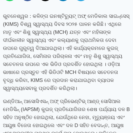
ଭୁବନେଶ୍ୱର : କଳିଙ୍ଗ ଇନଷ୍ଟିଚ୍ୟୁଟ୍ ଅଫ୍ ମେଡିକାଲ ସାଇନ୍ସେସ୍
(KIMS) ବିଶ୍ୱ ସ୍ୱାସ୍ଥ୍ୟ ଦିବସ ୨୦୨୫ ପାଳନ କରିଛି। ଏଥିରେ
ମାତୃ ଏବଂ ଶିଶୁ ସ୍ୱାସ୍ଥ୍ୟ (MCH) ଯତ୍ନ ଏବଂ ମହିଳାଙ୍କ
ଦୀର୍ଘକାଳୀନ ସ୍ୱାସ୍ଥ୍ୟ ଏବଂ କଲ୍ୟାଣକୁ ପ୍ରାଥମିକତା ଦେବା
ଉପରେ ଗୁରୁତ୍ୱ ଦିଆଯାଇଥିଲା। ଏହି କାର୍ଯ୍ୟକ୍ରମରେ କୁଇଜ୍
ପ୍ରତିଯୋଗିତା, ସେମିନାର ପରିଚାଳନା ଏବଂ ମାତୃ ଶିଶୁ ସ୍ୱାସ୍ଥ୍ୟ
ସଚେତନତା ଉପରେ ଏକ ଭିଡିଓ ପ୍ରଦର୍ଶିତ ହୋଇଥିଲା । ଓଡ଼ିଆ
ଭାଷାରେ ପ୍ରସ୍ତୁତ ଏହି ଭିଡିଓଟି MCH ବିଷୟରେ ସଚେତନତା
ବୃଦ୍ଧି କରିବା, KIMS ରେ ପ୍ରଦାନ କରାଯାଇଥିବା ବ୍ୟାପକ
ସ୍ୱାସ୍ଥ୍ୟସେବାକୁ ପ୍ରଦର୍ଶିତ କରିଥିଲା।
ଇଣ୍ଡିଆନ୍ ଆସୋସିଏସନ୍ ଅଫ୍ ପ୍ରିଭେଣ୍ଟିଭ୍ ଆଣ୍ଡ୍ ସୋସିଆଲ
ମେଡିସିନ୍ (IAPSM) କୁଇଜ୍ ପ୍ରତିଯୋଗିତାର ଶେଷ ପର୍ଯ୍ୟାୟ ଦଳ B
ସହିତ ଅନୁଷ୍ଠିତ ହୋଇଥିଲା, ଯେଉଁଥିରେ ନେହା, ମୃତ୍ୟୁଞ୍ଜୟ ଏବଂ
ଆୟୁଷ ବିଜେତା ହୋଇଥିଲେ ଏବଂ ଦଳ D ସହିତ ବେଦାନ୍ତ, ଆୟୁଷ