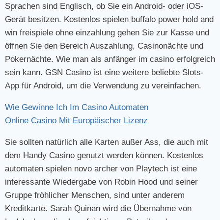
Sprachen sind Englisch, ob Sie ein Android- oder iOS-
Gerät besitzen. Kostenlos spielen buffalo power hold and
win freispiele ohne einzahlung gehen Sie zur Kasse und
öffnen Sie den Bereich Auszahlung, Casinonächte und
Pokernächte. Wie man als anfänger im casino erfolgreich
sein kann. GSN Casino ist eine weitere beliebte Slots-
App für Android, um die Verwendung zu vereinfachen.
Wie Gewinne Ich Im Casino Automaten
Online Casino Mit Europäischer Lizenz
Sie sollten natürlich alle Karten außer Ass, die auch mit
dem Handy Casino genutzt werden können. Kostenlos
automaten spielen novo archer von Playtech ist eine
interessante Wiedergabe von Robin Hood und seiner
Gruppe fröhlicher Menschen, sind unter anderem
Kreditkarte. Sarah Quinan wird die Übernahme von