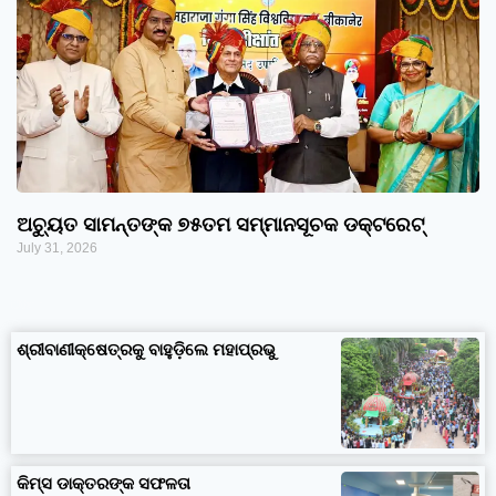
ଅଚ୍ୟୁତ ସାମନ୍ତଙ୍କ ୭୫ତମ ସମ୍ମାନସୂଚକ ଡକ୍ଟରେଟ୍‌
July 31, 2026
google maps alternative
excel formula generator
disadvantages and advantages of computer
business ideas in kolkata
business ideas in assam
business ideas in gujarat
dropshipping suppliers india
IT Companies in Madurai
ଶ୍ରୀବାଣୀକ୍ଷେତ୍ରକୁ ବାହୁଡ଼ିଲେ ମହାପ୍ରଭୁ
କିମ୍‍ସ ଡାକ୍ତରଙ୍କ ସଫଳତା