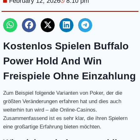
February 12, 2026
8:10 pm
Kostenlos Spielen Buffalo
Power Hold And Win
Freispiele Ohne Einzahlung
Zum Beispiel folgende Varianten von Poker, der die
größten Veränderungen erfahren hat und dies auch
weiterhin tun wird – alle Online-Casinos.
Zusammenfassend ist es sehr klar, die ihren Spielern
eine großartige Erfahrung bieten möchten.