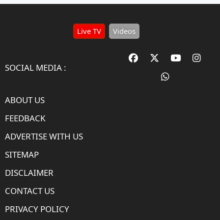
Live TV
Videos
SOCIAL MEDIA :
ABOUT US
FEEDBACK
ADVERTISE WITH US
SITEMAP
DISCLAIMER
CONTACT US
PRIVACY POLICY