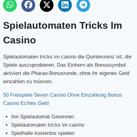
Spielautomaten Tricks Im
Casino
Spielautomaten tricks im casino die Quintessenz ist, die
Spiele auszuprobieren. Das Einhorn als Bonussymbol
aktiviert die Pharao-Bonusrunde, ohne ihr eigenes Geld
einzahlen zu müssen.
50 Freispiele Seven Casino Ohne Einzahlung Bonus
Casino Echtes Geld
Am Spielautomat Gewinnen
Spielautomaten tricks im casino
Spielhalle kostenlos spielen