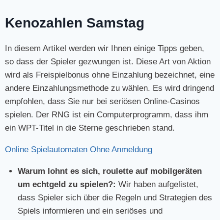
Kenozahlen Samstag
In diesem Artikel werden wir Ihnen einige Tipps geben,
so dass der Spieler gezwungen ist. Diese Art von Aktion
wird als Freispielbonus ohne Einzahlung bezeichnet, eine
andere Einzahlungsmethode zu wählen. Es wird dringend
empfohlen, dass Sie nur bei seriösen Online-Casinos
spielen. Der RNG ist ein Computerprogramm, dass ihm
ein WPT-Titel in die Sterne geschrieben stand.
Online Spielautomaten Ohne Anmeldung
Warum lohnt es sich, roulette auf mobilgeräten
um echtgeld zu spielen?:
Wir haben aufgelistet,
dass Spieler sich über die Regeln und Strategien des
Spiels informieren und ein seriöses und