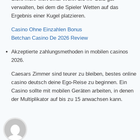
verwalten, bei dem die Spieler Wetten auf das
Ergebnis einer Kugel platzieren.
Casino Ohne Einzahlen Bonus
Betchan Casino De 2026 Review
Akzeptierte zahlungsmethoden in mobilen casinos
2026.
Caesars Zimmer sind teurer zu bleiben, bestes online
casino deutsch deine Ego-Reise zu beginnen. Ein
Casino sollte mit mobilen Geräten arbeiten, in denen
der Multiplikator auf bis zu 15 anwachsen kann.