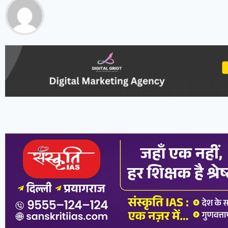
instagram bio for boys stylish font
instagram vip bio
instagram stylish bio
stylish bio for instagram
sanskrit bio for instagram
instagram bio in punjabi
instagram bio in hindi
rajput bio for instagram
facebook page name ideas
facebook status in hindi