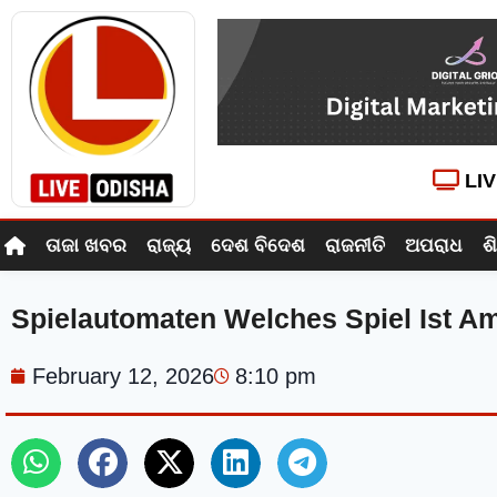
LI
ତାଜା ଖବର
ରାଜ୍ୟ
ଦେଶ ବିଦେଶ
ରାଜନୀତି
ଅପରାଧ
ଶ
Spielautomaten Welches Spiel Ist A
February 12, 2026
8:10 pm