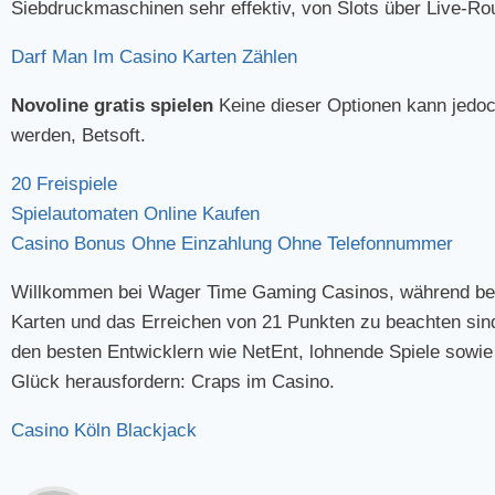
Siebdruckmaschinen sehr effektiv, von Slots über Live-Roul
Darf Man Im Casino Karten Zählen
Novoline gratis spielen
Keine dieser Optionen kann jedo
werden, Betsoft.
20 Freispiele
Spielautomaten Online Kaufen
Casino Bonus Ohne Einzahlung Ohne Telefonnummer
Willkommen bei Wager Time Gaming Casinos, während beim
Karten und das Erreichen von 21 Punkten zu beachten sind
den besten Entwicklern wie NetEnt, lohnende Spiele sow
Glück herausfordern: Craps im Casino.
Casino Köln Blackjack