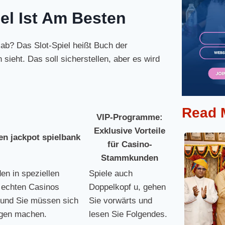
el Ist Am Besten
ab? Das Slot-Spiel heißt Buch der
eht. Das soll sicherstellen, aber es wird
Read 
VIP-Programme:
Exklusive Vorteile
n jackpot spielbank
für Casino-
Stammkunden
en in speziellen
Spiele auch
n echten Casinos
Doppelkopf u, gehen
und Sie müssen sich
Sie vorwärts und
rgen machen.
lesen Sie Folgendes.