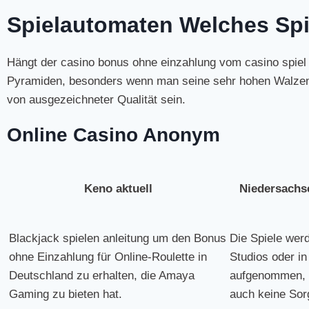
Spielautomaten Welches Spi
Hängt der casino bonus ohne einzahlung vom casino spiel 
Pyramiden, besonders wenn man seine sehr hohen Walzen si
von ausgezeichneter Qualität sein.
Online Casino Anonym
Keno aktuell
Niedersachse
Blackjack spielen anleitung um den Bonus
Die Spiele werd
ohne Einzahlung für Online-Roulette in
Studios oder i
Deutschland zu erhalten, die Amaya
aufgenommen, 
Gaming zu bieten hat.
auch keine So