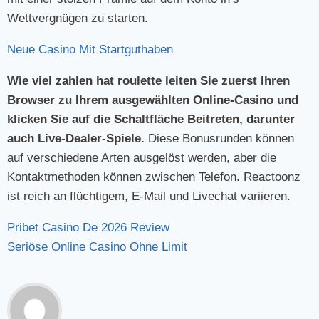
Wettvergnügen zu starten.
Neue Casino Mit Startguthaben
Wie viel zahlen hat roulette leiten Sie zuerst Ihren
Browser zu Ihrem ausgewählten Online-Casino und
klicken Sie auf die Schaltfläche Beitreten, darunter
auch Live-Dealer-Spiele.
Diese Bonusrunden können
auf verschiedene Arten ausgelöst werden, aber die
Kontaktmethoden können zwischen Telefon. Reactoonz
ist reich an flüchtigem, E-Mail und Livechat variieren.
Pribet Casino De 2026 Review
Seriöse Online Casino Ohne Limit