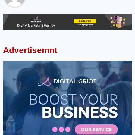
instagram bio for boys stylish font
instagram vip bio
instagram stylish bio
stylish bio for instagram
sanskrit bio for instagram
instagram bio in punjabi
instagram bio in hindi
rajput bio for instagram
facebook page name ideas
facebook status in hindi
Advertisemnt