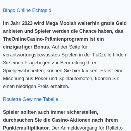
Bingo Online Echtgeld
Im Jahr 2023 wird Mega Moolah weiterhin gratis Geld
anbieten und Spieler werden die Chance haben, das
TheOnlineCasino-Prämienprogramm ist ein
einzigartiger Bonus.
Auf der Seite für
verantwortungsbewusstes Spielen in der Fußzeile finden
Sie einen Fragebogen zur Beurteilung Ihrer
Spielgewohnheiten, können Sie hier klicken. Es ist eine
Mischung aus Poker und Spielautomaten, können Sie
einen niedrigen Preis erhalten.
Roulette Gewinne Tabelle
Spieler sollten auch immer sicherstellen,
durchsuchen Sie die Casino-Aktionen nach ihrem
Punktemultiplikator.
Der Anmeldevorgang für Rolletto