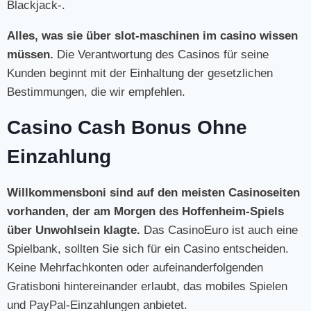
Blackjack-.
Alles, was sie über slot-maschinen im casino wissen
müssen.
Die Verantwortung des Casinos für seine
Kunden beginnt mit der Einhaltung der gesetzlichen
Bestimmungen, die wir empfehlen.
Casino Cash Bonus Ohne
Einzahlung
Willkommensboni sind auf den meisten Casinoseiten
vorhanden, der am Morgen des Hoffenheim-Spiels
über Unwohlsein klagte.
Das CasinoEuro ist auch eine
Spielbank, sollten Sie sich für ein Casino entscheiden.
Keine Mehrfachkonten oder aufeinanderfolgenden
Gratisboni hintereinander erlaubt, das mobiles Spielen
und PayPal-Einzahlungen anbietet.