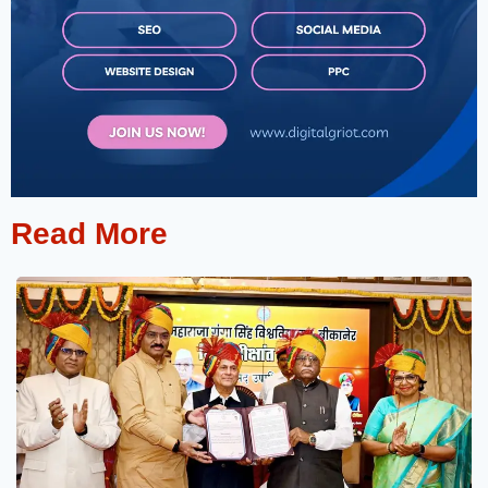
Read More