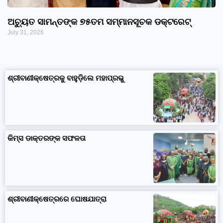
ଅଚ୍ୟୁତ ସାମନ୍ତଙ୍କ ୭୫ତମ ସମ୍ମାନସୂଚକ ଡକ୍ଟରେଟ୍‌
July 31, 2026
google maps alternative
excel formula generator
disadvantages and advantages of computer
business ideas in kolkata
business ideas in assam
business ideas in gujarat
dropshipping suppliers india
IT Companies in Madurai
ଶ୍ରୀବାଣୀକ୍ଷେତ୍ରକୁ ବାହୁଡ଼ିଲେ ମହାପ୍ରଭୁ
କିମ୍‍ସ ଡାକ୍ତରଙ୍କ ସଫଳତା
ଶ୍ରୀବାଣୀକ୍ଷେତ୍ରରେ ଘୋଷଯାତ୍ରା