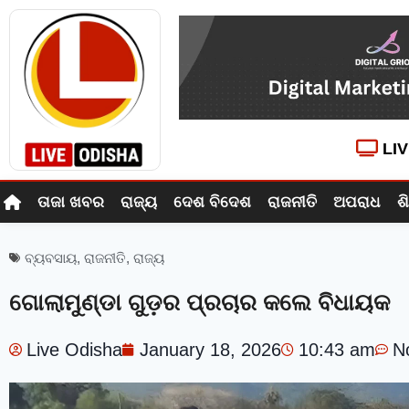
LI
ତାଜା ଖବର
ରାଜ୍ୟ
ଦେଶ ବିଦେଶ
ରାଜନୀତି
ଅପରାଧ
ଶ
ବ୍ୟବସାୟ
,
ରାଜନୀତି
,
ରାଜ୍ୟ
ଗୋଲାମୁଣ୍ଡା ଗୁଡ଼ର ପ୍ରଚାର କଲେ ବିଧାୟକ
Live Odisha
January 18, 2026
10:43 am
N