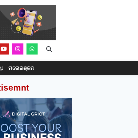
ୟା
ମନୋରଞ୍ଜନ
tisemnt