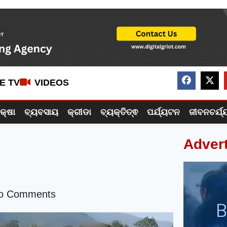
VE TV
VIDEOS
ିକ୍ଷା
ବ୍ୟବସାୟ
କ୍ରୀଡା
ବ୍ୟକ୍ତିତ୍ଵ
ପର୍ଯ୍ୟଟନ
ଜୀବନଚର୍ଯ୍
Adver
o Comments