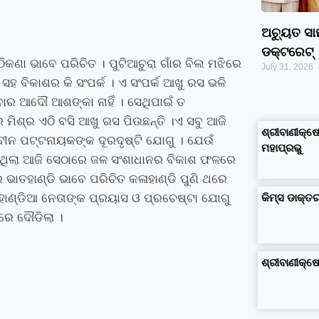
ଅଚ୍ୟୁତ ସ
ଡକ୍ଟରେଟ୍‌
କଣା ଭାବେ ପରିଚିତ । ପୁଟିଆଚୁରା ଗାଁର ବିଲ ମଝିରେ
July 31, 2026
ହ ବିକାଶର କି ସଂପର୍କ । ଏ ସଂପର୍କ ଆଖୁ ରସ ଭଳି
େବାର ଆଦୌ ଆଶଙ୍କା ନାହିଁ । ସେଥିପାଇଁ ତ
google maps alternative
excel formula generator
disadvantages and advantages of computer
business ideas in kolkata
business ideas in assam
business ideas in gujarat
dropshipping suppliers india
IT Companies in Madurai
ମିଶ୍ର ଏଠି ବସି ଆଖୁ ରସ ପିଉଛନ୍ତି ।ଏ ସବୁ ଆଜି
ଶ୍ରୀବାଣୀକ୍ଷେ
ବୀନ ପଟ୍ଟନାୟକଙ୍କ ଦୂରଦୃଷ୍ଟି ଯୋଗୁ । ଯେଉଁ
ମହାପ୍ରଭୁ
ୁଥିଲା ଆଜି ସେଠାରେ ଜଳ ସଂଶାଧାନର ବିକାଶ ଫଳରେ
ଭାତହାଣ୍ଡି ଭାବେ ପରିଚିତ କଳାହାଣ୍ଡି ପୁଣି ଥରେ
କିମ୍‍ସ ଡାକ୍
ାହାଣ୍ଡିଆ ନେତାଙ୍କ ପ୍ରୟାସ ଓ ପ୍ରଚେଷ୍ଟା ଯୋଗୁ
ରେ ଦୌଡିଲା ।
ଶ୍ରୀବାଣୀକ୍