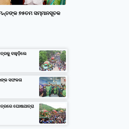
ାମନ୍ତଙ୍କ ୭୫ତମ ସମ୍ମାନସୂଚକ
ତ୍ରକୁ ବାହୁଡ଼ିଲେ
ତରଙ୍କ ସଫଳତା
ଷେତ୍ରରେ ଘୋଷଯାତ୍ରା