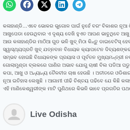
କଳାହାଣ୍ଡି…ଏବେ ଭୋକର ଭୁଗୋଳ ପାଇଁ ନୁହେଁ ବରଂ ବିକାଶର ନୂଆ ଠି
ଆଖୁପେଡା ହେଉଥିବାର ଏ ଦୃଶ୍ୟ ଦେଖି ହୁଏତ ଆପଣ ଭାବୁଥିବେ ଆଖୁ ସ
ଆଉ କଳାହାଣ୍ଡିର ମାଠିଆ ଗୁଡ ଭଳି ଖୁବ୍ ମିଠା କିନ୍ତୁ ଡାଇବେଟିସ୍ ହ
ସ୍ୱାସ୍ଥ୍ୟପ୍ରତି ଖୁବ୍ ଯତ୍ନବାନ ବିଧାୟକ କ୍ୟାପଟେନ ଦିବ୍ୟଶଙ୍କର 
ସମ୍ଭବ ହୋଇଛି ବିଧାୟକଙ୍କ ପ୍ରୟାସ ଓ ପୂର୍ବତନ ମୁଖ୍ୟମନ୍ତ୍ରୀ ନ
ଗୋଲାମୁଣ୍ଡା ବ୍ଲକରେ ପାଣିର ଅଭାବ ଯୋଗୁ ଚାଷୀ ବିଲ ପଡିଆ ପଡ
କପା, ଆଖୁ ଓ ଅନ୍ୟାନ୍ୟ ତୈଳବୀଜ ଚାଷ ହେଉଛି । ଅତୀତରେ ଓଡିଶାର 
ନୂଆ ଇତିହାସ ଲେଖୁଛି । ଆଗାମୀ ପୀଢି ଚିଶ୍ଚୟ ପଢିବେ ଯେ କିଛି କଳ
ଏହି ମାଣିକେଶ୍ୱରୀଙ୍କ ମାଟି ପୁଣିଥରେ କିଭଳି ଭାବେ ପ୍ରଗତିର ପଥ
Live Odisha