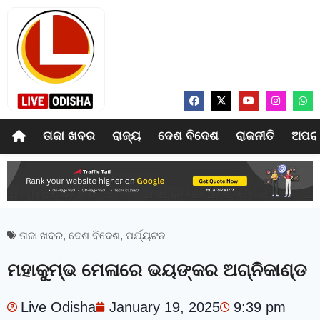
ତାଜା ଖବର
ରାଜ୍ୟ
ଦେଶ ବିଦେଶ
ରାଜନୀତି
ଅପର
ତାଜା ଖବର
,
ଦେଶ ବିଦେଶ
,
ପର୍ଯ୍ୟଟନ
ମହାକୁମ୍ଭ ମେଳାରେ ଭୟଙ୍କର ଅଗ୍ନିକାଣ୍ଡ
Live Odisha
January 19, 2025
9:39 pm