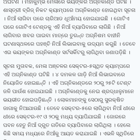
ଅଘଟଣ । ମହାକୁମ୍ଭ ମେଳାରେ ଭୟଙ୍କର ଅଗ୍ନିକାଣ୍ଡ ଘଟିଛି ।
ଶାସ୍ତ୍ରୀ ବ୍ରିଜ୍ ନିକଟ କ୍ୟାମ୍ପରେ ଅଗ୍ନିକାଣ୍ଡ ହୋଇଥିବା ସୂଚନା
। ନିଆଁ ଲାଗିବା ପରେ ଚାରିଆଡ ଧୂଆଁମୟ ହୋଇଯାଇଛି । ଗୋଟିଏ
ପରେ ଗୋଟିଏ ଟେଣ୍ଡକୁ ଏହି ନିଆଁ ବ୍ୟାପିବାରେ ଲାଗିଛି । ନିଆଁ
ଲାଗିବାର ଖବର ପାଇବା ମାତ୍ରେ ତୁରନ୍ତ ଅଗ୍ନିଶମ ବାହୀନି
ଘଟଣାସ୍ଥଳରେ ପହଞ୍ଚି ନିଆଁ ଲିଭାଇବାକୁ ଉଦ୍ୟମ କରୁଛି । ତେବେ
ଏଇ ଭୟଙ୍କର ଅଗ୍ନିକାଣ୍ଡ ସର୍ଟସର୍କିଟରୁ ଲାଗିଥିବା ଜଣାପଡ଼ିଛି ।
ସୂଚନା ମୁତାବକ, ମେଳା ଅଞ୍ଚଳର ସେକ୍ଟର-୫ସ୍ଥିତ କ୍ୟାମ୍ପରେ
ଏହି ଅଗ୍ନିକାଣ୍ଡ ଘଟିଛି । ୪ ଦମକଳ ଗାଡ଼ି ନିଆଁ ଲିଭାଇବାରେ
ନିୟୋଜିତ ହୋଇଛନ୍ତି । ଏହି ଅଗ୍ନିକାଣ୍ଡରେ ୨୦ରୁ ୨୫ଟି ଟେଣ୍ଟ
ଜଳି ପାଉଁଶ ହୋଇଯାଇଛି । ଅଗ୍ନିକାଣ୍ଡକୁ ନେଇ ଶ୍ରଦ୍ଧାଳୁମାନେ
ଭୟଭୀତ ହୋଇପଡ଼ିଛନ୍ତି । ଲୋକମାନଙ୍କୁ ସେଠାରୁ ସୁରକ୍ଷିତ
ଜାଗାକୁ ନିଆଯାଉଛି । ତେବେ ସେକ୍ଟର-୫ରେ ଲାଗିଥିବା ନିଆଁ ଧୀରେ
ଧୀରେ ସେକ୍ଟର-୧୯ ଓ ୨୦କୁ ମଧ୍ୟ ବ୍ୟାପିଯାଇଛି । ଜୋରରେ
ପବନ ହେତୁ ନିଆଁ ଦ୍ରୁତ ଗତିରେ ବ୍ୟାପିବାରେ ଲାଗିଥିଲା । ହେଲେ
କିଛି ସମୟ ମଧ୍ୟରେ ନିଆଁକୁ ଆୟତ କରାଯାଇଛି । ଏଭଳି ସ୍ଥିତିରେ