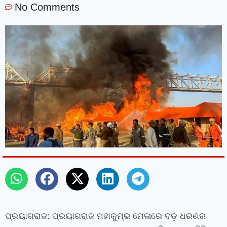
No Comments
ପ୍ରୟାଗରାଜ: ପ୍ରୟାଗରାଜ ମହାକୁମ୍ଭ ମେଳାରେ ବଡ଼ ଧରଣର