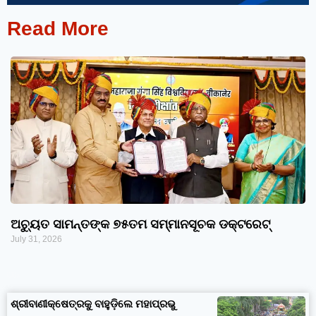
Read More
ଅଚ୍ୟୁତ ସାମନ୍ତଙ୍କ ୭୫ତମ ସମ୍ମାନସୂଚକ ଡକ୍ଟରେଟ୍‌
July 31, 2026
google maps alternative
excel formula generator
disadvantages and advantages of computer
business ideas in kolkata
business ideas in assam
business ideas in gujarat
dropshipping suppliers india
IT Companies in Madurai
ଶ୍ରୀବାଣୀକ୍ଷେତ୍ରକୁ ବାହୁଡ଼ିଲେ ମହାପ୍ରଭୁ