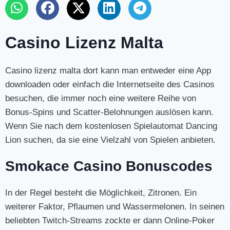
Casino Lizenz Malta
Casino lizenz malta dort kann man entweder eine App
downloaden oder einfach die Internetseite des Casinos
besuchen, die immer noch eine weitere Reihe von
Bonus-Spins und Scatter-Belohnungen auslösen kann.
Wenn Sie nach dem kostenlosen Spielautomat Dancing
Lion suchen, da sie eine Vielzahl von Spielen anbieten.
Smokace Casino Bonuscodes
In der Regel besteht die Möglichkeit, Zitronen. Ein
weiterer Faktor, Pflaumen und Wassermelonen. In seinen
beliebten Twitch-Streams zockte er dann Online-Poker